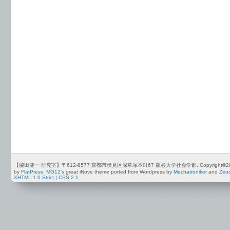
【脇田健一 研究室】〒612-8577 京都市伏見区深草塚本町67 龍谷大学社会学部. Copyright©2012-2026 by
by
FlatPress
.
MG12's
great iNove theme ported from Wordpress by
Mechatroniker
and
Zeu
XHTML 1.0 Strict
|
CSS 2.1