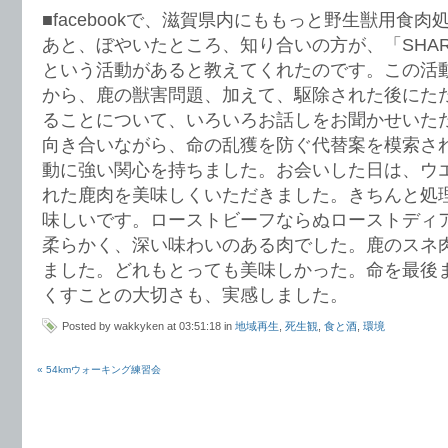
■facebookで、滋賀県内にももっと野生獣用食
あと、ぼやいたところ、知り合いの方が、「SHARE W
という活動があると教えてくれたのです。この活
から、鹿の獣害問題、加えて、駆除された後にた
ることについて、いろいろお話しをお聞かせいた
向き合いながら、命の乱獲を防ぐ代替案を模索さ
動に強い関心を持ちました。お会いした日は、ウ
れた鹿肉を美味しくいただきました。きちんと処
味しいです。ローストビーフならぬローストディ
柔らかく、深い味わいのある肉でした。鹿のスネ
ました。どれもとっても美味しかった。命を最後
くすことの大切さも、実感しました。
Posted by wakkyken at 03:51:18 in
地域再生
,
死生観
,
食と酒
,
環境
« 54kmウォーキング練習会