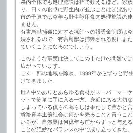
県内全体でも処理施設は指で数えるほど。家族
り、日々の食卓に野生肉が並ぶことはほぼあり
市の予算では今年も野生獣用食肉処理施設の建
ません。
有害鳥獣捕獲に対する猟師への報奨金制度は今
続されるので、有害鳥獣は捕獲される度にまた
ていくことになるのでしょう。
このような事実は決してこの市だけの問題では
広がっています。
ごく一部の地域を除き、1998年からずっと野
けてきました。
世界中のありとあらゆる食材がスーパーマーケ
ットで簡単に手に入る一方、身近にある大切な
しまっている僕らの暮らしは果たして豊かと言
貨幣資本主義社会は何かを売ることと買うこと
いるが、自然界は何億年も前からずっと与える
ことの絶妙なバランスの中で成り立ってきた。