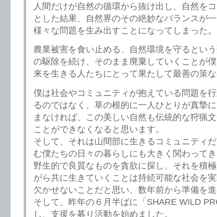
人間だけが自然の循環から抜け出し、自然をコ
とした結果、自然界のその絶妙なバランスが一
様々な問題を生み出すことになってしまった。
農業被害を食い止める、自然環境を守るという
の駆除を続け、そのまま廃棄していくことが僕
来を生きる人たちにとって果たして最善の策な
僕は社会やコミュニティが抱えている問題を行
るのではなく、草の根的に一人ひとりが真摯に
まなければ、この美しい自然も伝統的な狩猟文
ことができなくなると思います。
そして、それは山間部に生きるコミュニティだ
む僕たちの日々の暮らしにも大きく関わってき
野生的で良質なものを貪欲に探し、それを積極
がら共に生きていくことは持続可能な社会を実
欠かせないことだと思い、数年前から準備を進
そして、昨年の６月半ばに「SHARE WILD PR
し、支援を募り活動を始めました。