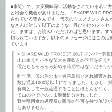
■東近江で、大変興味深い活動をされている若い
と出会う機会がありました。「SHARE WILD PR
されている皆さんです。代表のウエノチシンさんが、f
なさんに対して以下のような、呼びかけのメッセ
た。まずは、お読みいただければと思います。す
切られていますが、以下のメッセージにはこの活
ています。
< SHARE WILD PROJECT 2017 メンバー募
山に植えた小さな苗木も芽吹きの季節を迎えた
僕たちもそろそろ始める時期ではないだろうか
昨年度、僕の住む市で有害鳥獣とされ捕獲され
数は通算1000頭以上になりました。しかし、
食肉として一般流通することはほとんどなく、
て山の中でそのまま廃棄処分されました。
野生獣用食肉処理及び販売の許可を持つ施設が
もありません。