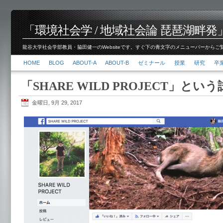
「環境社会学 / 地域社会論 琵琶湖畔発」脇田 健
龍谷大学社会学部教員・脇田健一のWebsiteです。すぐ下の青文字のメニューバーからご覧くださ
HOME
BLOG
ABOUT-A
ABOUT-B
ゼミナール
授業
研究
卒
「SHARE WILD PROJECT」とい
金曜日, 9月 29, 2017