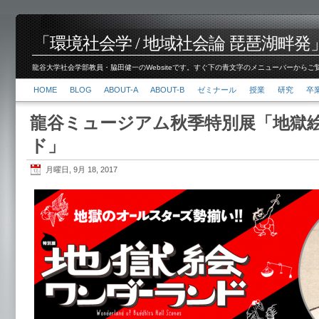
「環境社会学 / 地域社会論 琵琶湖畔発」脇田 健
龍谷大学社会学部教員・脇田健一のWebsiteです。すぐ下の青文字のメニューバーからご覧くださ
HOME
BLOG
ABOUT-A
ABOUT-B
ゼミナール
授業
研究
卒
龍谷ミュージアム秋季特別展「地獄
ド」
月曜日, 9月 18, 2017