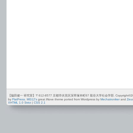
【脇田健一 研究室】〒612-8577 京都市伏見区深草塚本町67 龍谷大学社会学部. Copyright©2012-2026 by
by
FlatPress
.
MG12's
great iNove theme ported from Wordpress by
Mechatroniker
and
Zeu
XHTML 1.0 Strict
|
CSS 2.1