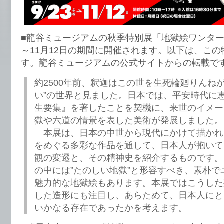
■龍谷ミュージアムの秋季特別展「地獄絵ワンター
～11月12日の期間に開催されます。以下は、こ
す。龍谷ミュージアムの公式サイトからの転載で
約2500年前、釈迦はこの世を生死輪廻りんね
い”の世界と見ました。日本では、平安時代に
生要集』を著したことを契機に、来世のイメー
獄や六道の情景を表した美術が発展しました。
本展は、日本の中世から現代にかけて描かれ
をめぐる多彩な作品を通して、日本人が抱いて
観の変遷と、その精神史を紹介するものです。
の中には”たのしい地獄”と形容すべき、素朴で
魅力的な地獄絵もあります。本展ではこうした
した造形にも注目し、あらためて、日本人にと
いかなる存在であったかを考えます。