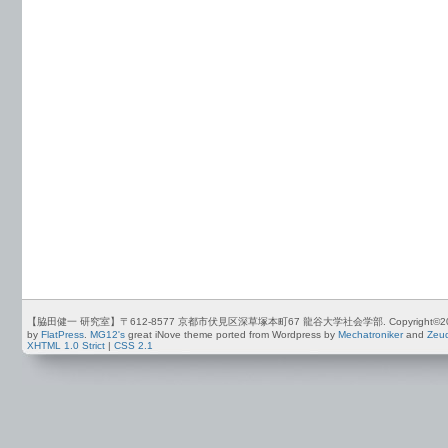
【脇田健一 研究室】〒612-8577 京都市伏見区深草塚本町67 龍谷大学社会学部. Copyright©2012-2026 by
by
FlatPress
.
MG12's
great iNove theme ported from Wordpress by
Mechatroniker
and
Zeu
XHTML 1.0 Strict
|
CSS 2.1