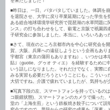
を果たしました！
■昨日は、一日、バタバタしていました。体調を
を退院させ、大学に戻り卒業延期になった学生を
ある総合地球環境学研究所で琵琶湖の水草問題に
ンス」の打ち合わせをして、叡電と京阪で祇園四
子研究会に参加しました。本当に、いろいろあっ
■さて、現在のところ京都市内を中心に研究会を
賀、大阪、兵庫への遠征しようという企画もあり
宇都宮（東京の蒲田もありますね）、いつかは本
貼｣（guotie、グゥオ ティエ） を経験するため
いう話しになりました。それだけでなく、実際に
みる実習も必要だろうということにも。こういっ
大切ですね。介護で疲れていましたが、気持ちが
■写真下段の左、スマートフォンを持っているのは
コ眼鏡状態)、スマートフォンのカメラで撮った、
堂の「上海生煎」という鉄板焼き餃子について説
究会ですので、普段からの研究の成果を「薀蓄」