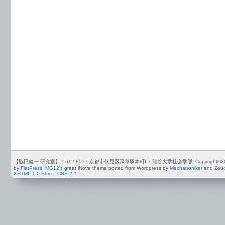
【脇田健一 研究室】〒612-8577 京都市伏見区深草塚本町67 龍谷大学社会学部. Copyright©2012-2026 by
by
FlatPress
.
MG12's
great iNove theme ported from Wordpress by
Mechatroniker
and
Zeu
XHTML 1.0 Strict
|
CSS 2.1