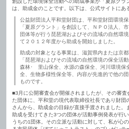
創設した環境保全活動への助成事業が「夏原グラ
は、助成金のことです。以下は、公式サイトにあ
公益財団法人平和堂財団は、平和堂財団環境保
「夏原グラント」を創設して、ＮＰＯ法人、市
団体等が行う琵琶湖およびその流域の自然環境
て２０１２年度から助成を開始しました。
助成の対象となる事業は、滋賀県内または京都
「琵琶湖およびその流域の自然環境の保全活動
森林･ 里山保全、水源の森保全、河川環境保全
全、生物多様性保全等、内容が先進的で他の団
ものです。
■3月に公開審査会が開催されましたが、その審査
た団体に、平和堂の現代表取締役社長であり財団
さんから、助成金の目録が直接手渡されました。
助成を受けてきた3つの団体が活動事例発表が行
うちの1団体。その立派な活動に対して、私が心
る市民団体「ぼてじゃこトラスト」のプレゼンテ