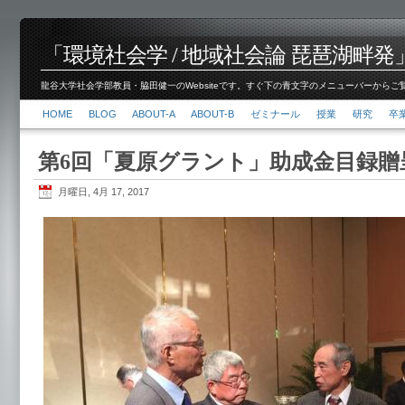
「環境社会学 / 地域社会論 琵琶湖畔発」脇田 健
龍谷大学社会学部教員・脇田健一のWebsiteです。すぐ下の青文字のメニューバーからご覧くださ
HOME
BLOG
ABOUT-A
ABOUT-B
ゼミナール
授業
研究
卒
第6回「夏原グラント」助成金目録贈
月曜日, 4月 17, 2017