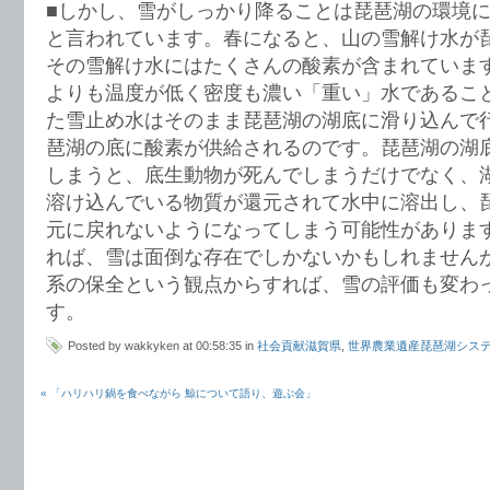
■しかし、雪がしっかり降ることは琵琶湖の環境
と言われています。春になると、山の雪解け水が
その雪解け水にはたくさんの酸素が含まれていま
よりも温度が低く密度も濃い「重い」水であるこ
た雪止め水はそのまま琵琶湖の湖底に滑り込んで
琶湖の底に酸素が供給されるのです。琵琶湖の湖
しまうと、底生動物が死んでしまうだけでなく、
溶け込んでいる物質が還元されて水中に溶出し、
元に戻れないようになってしまう可能性がありま
れば、雪は面倒な存在でしかないかもしれません
系の保全という観点からすれば、雪の評価も変わ
す。
Posted by wakkyken at 00:58:35 in
社会貢献滋賀県
,
世界農業遺産琵琶湖シス
« 「ハリハリ鍋を食べながら 鯨について語り、遊ぶ会」