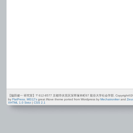
【脇田健一 研究室】〒612-8577 京都市伏見区深草塚本町67 龍谷大学社会学部. Copyright©2012-2026 by
by
FlatPress
.
MG12's
great iNove theme ported from Wordpress by
Mechatroniker
and
Zeu
XHTML 1.0 Strict
|
CSS 2.1