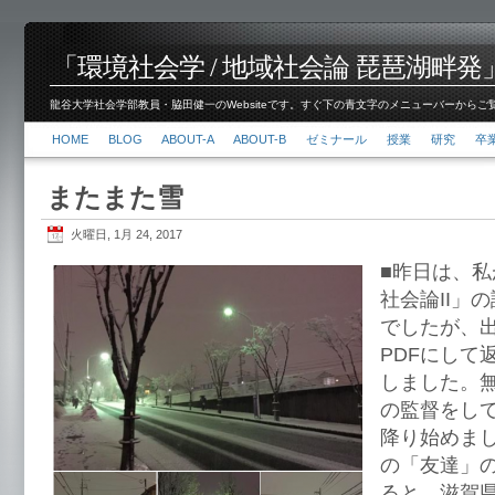
「環境社会学 / 地域社会論 琵琶湖畔発」脇田 健
龍谷大学社会学部教員・脇田健一のWebsiteです。すぐ下の青文字のメニューバーからご覧くださ
HOME
BLOG
ABOUT-A
ABOUT-B
ゼミナール
授業
研究
卒
またまた雪
火曜日, 1月 24, 2017
■昨日は、
社会論II」
でしたが、
PDFにして
しました。
の監督をし
降り始めました
の「友達」
ると、滋賀