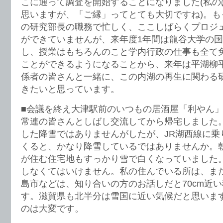
こに通って調査を開始することになりました(私の
思いますが、「ご縁」ってとても大切ですね)。も
の研究部長の職務で忙しく、ここしばらくプロジ
ができていませんが、来年度1年間は龍谷大学の
し、授業はもちろんのこと学内行政の仕事も全て
ことができるようになることから、来年は平湖柳
係者の皆さんと一緒に、この内湖の再生に関わる
きたいと思っています。
■会議を終え大津駅前のいつもの居酒屋「利やん
常連の皆さんとしばし交流してから帰宅しました
した降雪ではありませんがしたが、JR湖西線に乗
くると、かなり降雪しているではありませんか。
が住む住宅地もすっかり雪で白くなっていました
しなくてはいけません。私の住んでいる所は、ま
島市などは、知り合いの方のお話しだと70cm近
す。滋賀県も北半分は雪国に近い気候だと思いま
のは大変です。