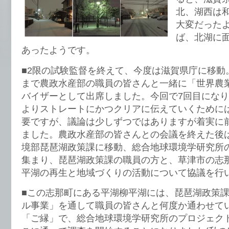
北、湖西は
大変だった
ば、北湖に
あったようです。
■2限の試験監督を終えて、今度は滋賀県庁に移動。
まで農政水産部の職員の皆さんと一緒に「世界農
バイザーとして出席しました。今回で7回目にな
よりストレートにかつクリアに伝えていくために
要ですが、議論は少しずつではありますが着実に
ました。農政水産部の皆さんとの会議を終えた後
境部琵琶湖政策課に移動、総合地球環境学研究所
集まり、琵琶湖政策課の職員の方と、草津市の志
平湖の再生と地域づくりの活動について協議を行
■この志那町にある平湖柳平湖には、琵琶湖政策
ル事業」を通して職員の皆さんと何度か通わせて
「ご縁」で、総合地球環境学研究所のプロジェク