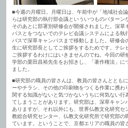
■今週の月曜日。月曜日は、午前中が「地域社会論
らは研究部の執行部会議といういつものパターン
そのあとに部署別研修会が開催されました。深草
パスとをつないでのテレビ会議システムによる執
バスで深草キャンパスまで移動しました。研修会
生に研究部長としてご挨拶をするためです。テレ
ご挨拶するわけにはいきませんのでね。今回の研
学部の栗田昌裕先生をお招きし、「著作権法」に
ました。
■研究部の職員の皆さんは、教員の皆さんととも
ーやチラシ、その他の印刷物をつくる作業に携わ
関する知識がないと気づかないうちに何気ない行
てしまうことがあります。研究部は、深草キャン
ありますが、それ以外にも、世界仏教文化研究セ
教総合研究センター、仏教文化研究所で研究部の
ています。ということで、京都エリアの職員の皆