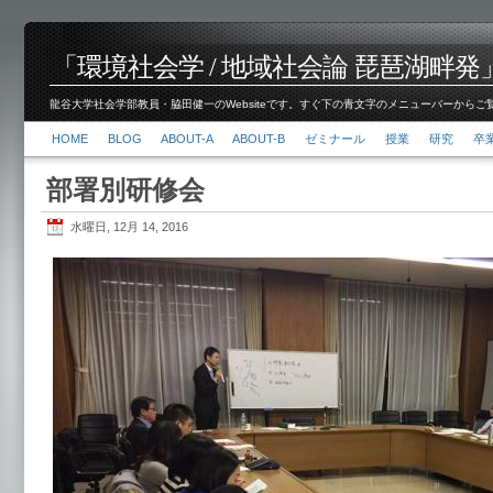
「環境社会学 / 地域社会論 琵琶湖畔発」脇田 健
龍谷大学社会学部教員・脇田健一のWebsiteです。すぐ下の青文字のメニューバーからご覧くださ
HOME
BLOG
ABOUT-A
ABOUT-B
ゼミナール
授業
研究
卒
部署別研修会
水曜日, 12月 14, 2016