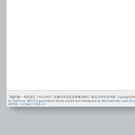
【脇田健一 研究室】〒612-8577 京都市伏見区深草塚本町67 龍谷大学社会学部. Copyright©2012-2026 by
by
FlatPress
.
MG12's
great iNove theme ported from Wordpress by
Mechatroniker
and
Zeu
XHTML 1.0 Strict
|
CSS 2.1