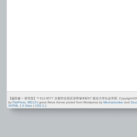
【脇田健一 研究室】〒612-8577 京都市伏見区深草塚本町67 龍谷大学社会学部. Copyright©2012-2026 by
by
FlatPress
.
MG12's
great iNove theme ported from Wordpress by
Mechatroniker
and
Zeu
XHTML 1.0 Strict
|
CSS 2.1