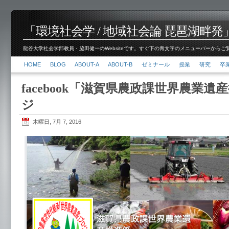
「環境社会学 / 地域社会論 琵琶湖畔発」脇田 健
龍谷大学社会学部教員・脇田健一のWebsiteです。すぐ下の青文字のメニューバーからご覧くださ
HOME
BLOG
ABOUT-A
ABOUT-B
ゼミナール
授業
研究
卒
facebook「滋賀県農政課世界農業
ジ
木曜日, 7月 7, 2016