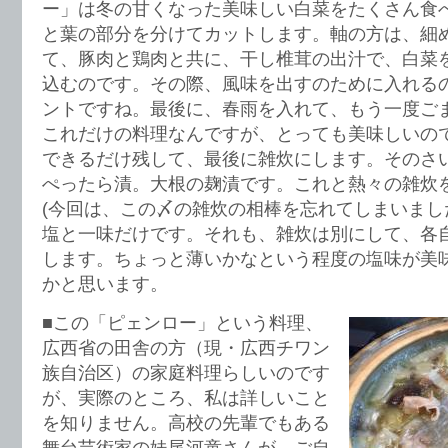
ー」は冬の甘くなった美味しい白菜をたくさん食
と葉の部分を分けてカットします。軸の方は、細
て、豚肉と鶏肉と共に、干し椎茸の出汁で、白菜
込むのです。その際、風味を出すのために入れる
ントですね。最後に、春雨を入れて、もう一度ご
これだけの料理なんですが、とっても美味しいの
できるだけ残して、最後に雑炊にします。そのさ
ぺったら漬。大根の麹漬です。これと熱々の雑炊
(今回は、この〆の雑炊の相棒を忘れてしまいまし
塩と一味だけです。それも、雑炊は別にして、各
します。ちょっと薄いかなという程度の塩味が美
かと思います。
■この「ピェンロー」という料理、
広西省の田舎の方（現・広西チワン
族自治区）の家庭料理らしいのです
が、実際のところ、私は詳しいこと
を知りません。高校の先輩でもある