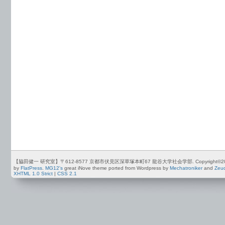
【脇田健一 研究室】〒612-8577 京都市伏見区深草塚本町67 龍谷大学社会学部. Copyright©2012-2026 by
by
FlatPress
.
MG12's
great iNove theme ported from Wordpress by
Mechatroniker
and
Zeu
XHTML 1.0 Strict
|
CSS 2.1