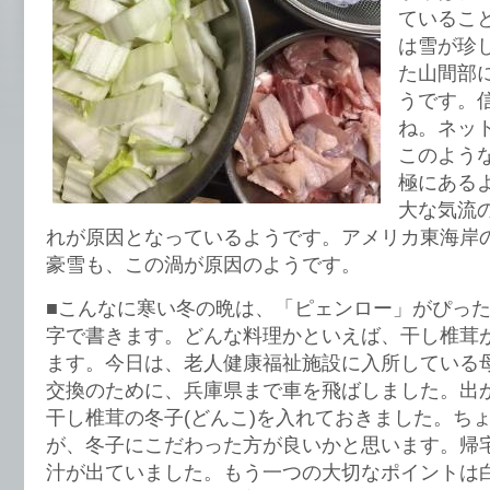
ているこ
は雪が珍
た山間部
うです。
ね。ネッ
このよう
極にある
大な気流
れが原因となっているようです。アメリカ東海岸
豪雪も、この渦が原因のようです。
■こんなに寒い冬の晩は、「ピェンロー」がぴっ
字で書きます。どんな料理かといえば、干し椎茸
ます。今日は、老人健康福祉施設に入所している
交換のために、兵庫県まで車を飛ばしました。出
干し椎茸の冬子(どんこ)を入れておきました。ち
が、冬子にこだわった方が良いかと思います。帰
汁が出ていました。もう一つの大切なポイントは