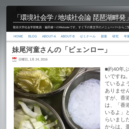
「環境社会学 / 地域社会論 琵琶湖畔発」脇田 健
龍谷大学社会学部教員・脇田健一のWebsiteです。すぐ下の青文字のメニューバーからご覧くださ
HOME
BLOG
ABOUT-A
ABOUT-B
ゼミナール
授業
研究
卒
妹尾河童さんの「ビェンロー」
日曜日, 1月 24, 2016
■約40年
いですね
ているよ
ありません
すが、香
は、「香
いるよ」
らいまし
からは、