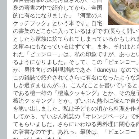
舞台芸術家の妹尾河童さんが、ご自
身の著書の中で紹介してから、全国
的に有名になりました。『河童のス
ケッチブック』という本です。自宅
の書架のどこかに入っているはずです(長らく開い
としたら家族に捨てられてしまっているかもしれま
文庫本にもなっているはずです。まあ、それはと
れた「ピェンロー」は、私の印象ですが、あっと
るようになりました。そして、この「ピェンロー
が、男性向けの料理雑誌である『dancyu』なの
この雑誌で紹介されてさらに有名になったような気
しか過ぎませんが…)。こんなことを書いていると
である檀一雄の『檀流クッキング』とか、その息
檀流クッキング』とか、ずいぶん熱心に読んで自
を思い出しました。私は子どもの頃から料理を作
してから、ずいぶん雑誌の『オレンジページ』で
てもらいました。さらにいわゆる男料理に関心を
の著書なのです。あれっ、最後は、「ピェンロー