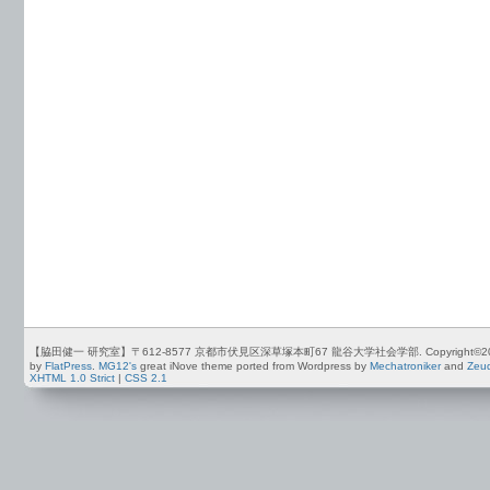
【脇田健一 研究室】〒612-8577 京都市伏見区深草塚本町67 龍谷大学社会学部. Copyright©2012-2026 by
by
FlatPress
.
MG12's
great iNove theme ported from Wordpress by
Mechatroniker
and
Zeu
XHTML 1.0 Strict
|
CSS 2.1