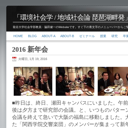
「環境社会学 / 地域社会論 琵琶湖畔発」脇田 健
龍谷大学社会学部教員・脇田健一のWebsiteです。すぐ下の青文字のメニューバーからご覧くださ
HOME
BLOG
ABOUT-A
ABOUT-B
ゼミナール
授業
研究
卒
2016 新年会
火曜日, 1月 19, 2016
■昨日は、終日、瀬田キャンパスにいました。午前
後は夕方まで研究部の会議。と、いつものパター
会議を終えて急いで大阪の福島に移動しました。
た「関西学院交響楽団」のメンバーが集まって新