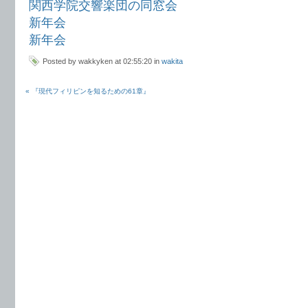
関西学院交響楽団の同窓会
新年会
新年会
Posted by wakkyken at 02:55:20 in
wakita
« 『現代フィリピンを知るための61章』