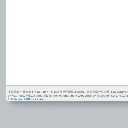
【脇田健一 研究室】〒612-8577 京都市伏見区深草塚本町67 龍谷大学社会学部. Copyright©2012-2026 by
by
FlatPress
.
MG12's
great iNove theme ported from Wordpress by
Mechatroniker
and
Zeu
XHTML 1.0 Strict
|
CSS 2.1