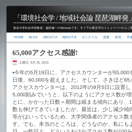
「環境社会学 / 地域社会論 琵琶湖畔発」脇田 健
龍谷大学社会学部教員・脇田健一のWebsiteです。すぐ下の青文字のメニューバーからご覧くださ
HOME
BLOG
ABOUT-A
ABOUT-B
ゼミナール
授業
研究
卒
65,000アクセス感謝!
土曜日, 9月 26, 2015
▪︎今年の5月19日に、アクセスカウンターが55,00
日後、60,000を超えました。そして、さきほど65
アクセスカウンターは、2012年の9月5日に設置
5,000刻みでいうと、以下のようにアクセス数が増
とに、かかった日数＝期間は縮まる傾向にあり、
数も伸びてきていましたが、最近は、少し減少傾
等がはいっているため、大学関係者のアクセス数
す。でも、本当のところは、どうなのか、私にも
日、一昨日と、どういうわけかアクセス数が100