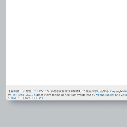
【脇田健一 研究室】〒612-8577 京都市伏見区深草塚本町67 龍谷大学社会学部. Copyright©2012-2026 by
by
FlatPress
.
MG12's
great iNove theme ported from Wordpress by
Mechatroniker
and
Zeu
XHTML 1.0 Strict
|
CSS 2.1