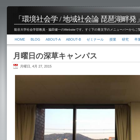
「環境社会学 / 地域社会論 琵琶湖畔発」脇田 健
龍谷大学社会学部教員・脇田健一のWebsiteです。すぐ下の青文字のメニューバーからご覧くださ
HOME
BLOG
ABOUT-A
ABOUT-B
ゼミナール
授業
研究
卒
月曜日の深草キャンパス
月曜日, 4月 27, 2015