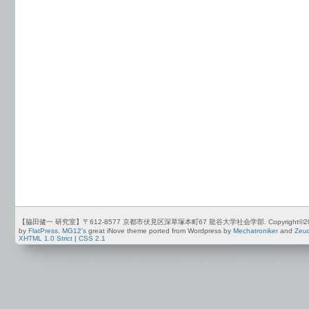
【脇田健一 研究室】〒612-8577 京都市伏見区深草塚本町67 龍谷大学社会学部. Copyright©2012-2026 by
by
FlatPress
.
MG12's
great iNove theme ported from Wordpress by
Mechatroniker
and
Zeu
XHTML 1.0 Strict
|
CSS 2.1