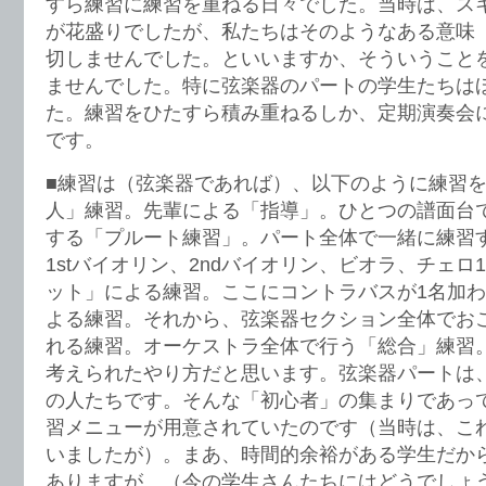
すら練習に練習を重ねる日々でした。当時は、ス
が花盛りでしたが、私たちはそのようなある意味
切しませんでした。といいますか、そういうこと
ませんでした。特に弦楽器のパートの学生たちは
た。練習をひたすら積み重ねるしか、定期演奏会
です。
■練習は（弦楽器であれば）、以下のように練習
人」練習。先輩による「指導」。ひとつの譜面台
する「プルート練習」。パート全体で一緒に練習
1stバイオリン、2ndバイオリン、ビオラ、チェ
ット」による練習。ここにコントラバスが1名加
よる練習。それから、弦楽器セクション全体でお
れる練習。オーケストラ全体で行う「総合」練習
考えられたやり方だと思います。弦楽器パートは
の人たちです。そんな「初心者」の集まりであっ
習メニューが用意されていたのです（当時は、こ
いましたが）。まあ、時間的余裕がある学生だか
ありますが…（今の学生さんたちにはどうでしょ