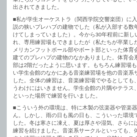
出されてきました。
■私が学生オーケストラ（関西学院交響楽団）に
説の狭いプレハブの建物でした（私が入部する数
けてしまっていました）。今から30年程前に新し
れ、専用練習場もできましたが（私たちが卒業し
メリカンフットボール部やボート部といった体育
建てのプレハプの建物のなかありました。体育会
部は2階だったように思います。もちろん練習場
い学生会館のなかにある音楽練習場を他の音楽系
した。全体の練習は、音楽練習場でやるとしても
うわけにはいきません。学生会館の片隅やテラス
といった場所で練習を行いました。
■こういう外の環境は、特に木製の弦楽器や管楽
ん。しかし、雨の日も風の日も、こういった環境
した。冬は寒さに凍え、夏は厚さや湿気、さらに
練習を続けました。音楽系サークルといっても、