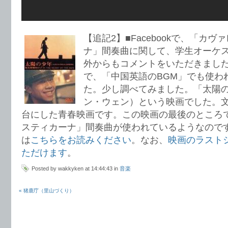
【追記2】■Facebookで、「カ
ナ」間奏曲に関して、学生オーケ
外からもコメントをいただきまし
で、「中国英語のBGM」でも使わ
た。少し調べてみました。「太陽の
ン・ウェン）という映画でした。
台にした青春映画です。この映画の最後のところ
スティカーナ」間奏曲が使われているようなので
は
こちらをお読みください
。なお、
映画のラスト
ただけます
。
Posted by wakkyken at 14:44:43 in
音楽
« 猪鹿庁（里山づくり）