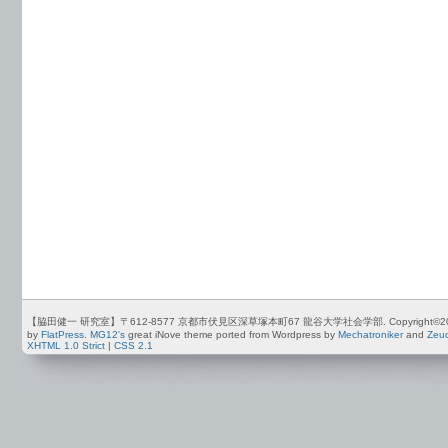
【脇田健一 研究室】〒612-8577 京都市伏見区深草塚本町67 龍谷大学社会学部. Copyright©2012-2026 by
by
FlatPress
.
MG12's
great iNove theme ported from Wordpress by
Mechatroniker
and
Zeu
XHTML 1.0 Strict
|
CSS 2.1