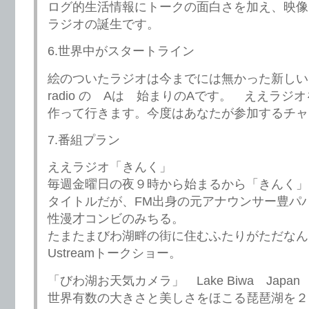
ログ的生活情報にトークの面白さを加え、映像
ラジオの誕生です。
6.世界中がスタートライン
絵のついたラジオは今までには無かった新しい
radio の Aは 始まりのAです。 ええラジ
作って行きます。今度はあなたが参加するチャ
7.番組プラン
ええラジオ「きんく」
毎週金曜日の夜９時から始まるから「きんく」
タイトルだが、FM出身の元アナウンサー豊パ
性漫才コンビのみちる。
たまたまびわ湖畔の街に住むふたりがただなん
Ustreamトークショー。
「びわ湖お天気カメラ」 Lake Biwa Japan
世界有数の大きさと美しさをほこる琵琶湖を２