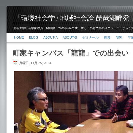
「環境社会学 / 地域社会論 琵琶湖畔発」脇田 健
龍谷大学社会学部教員・脇田健一のWebsiteです。すぐ下の青文字のメニューバーからご覧くださ
HOME
BLOG
ABOUT-A
ABOUT-B
ゼミナール
授業
研究
卒
町家キャンパス「龍龍」での出会い
月曜日, 11月 25, 2013