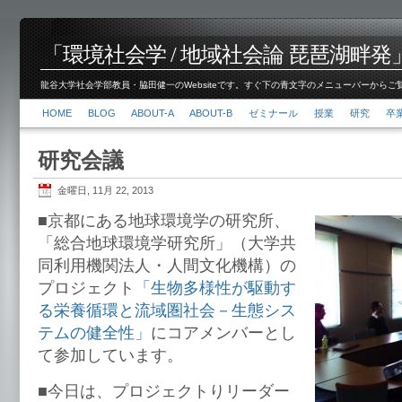
「環境社会学 / 地域社会論 琵琶湖畔発」脇田 健
龍谷大学社会学部教員・脇田健一のWebsiteです。すぐ下の青文字のメニューバーからご覧くださ
HOME
BLOG
ABOUT-A
ABOUT-B
ゼミナール
授業
研究
卒
研究会議
金曜日, 11月 22, 2013
■京都にある地球環境学の研究所、
「総合地球環境学研究所」（大学共
同利用機関法人・人間文化機構）の
プロジェクト
「生物多様性が駆動す
る栄養循環と流域圏社会－生態シス
テムの健全性」
にコアメンバーとし
て参加しています。
■今日は、プロジェクトりリーダー