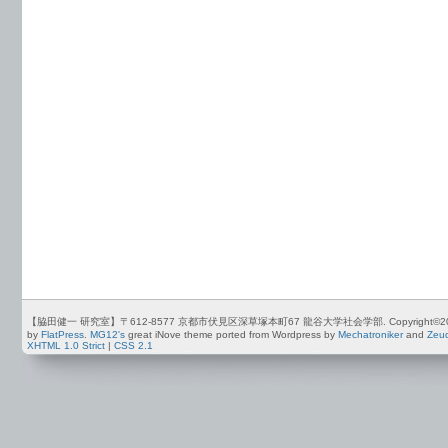
【脇田健一 研究室】〒612-8577 京都市伏見区深草塚本町67 龍谷大学社会学部. Copyright©2012-2026 by
by
FlatPress
.
MG12's
great iNove theme ported from Wordpress by
Mechatroniker
and
Zeu
XHTML 1.0 Strict
|
CSS 2.1