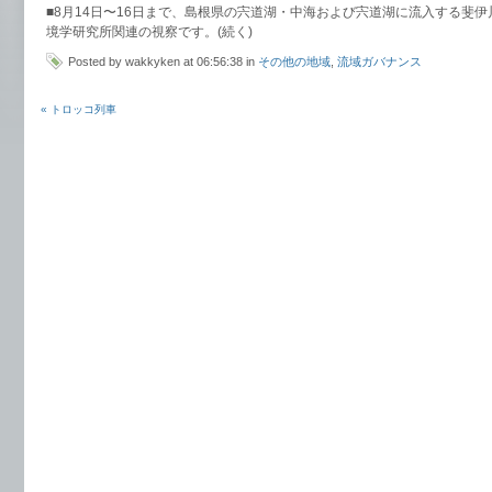
■8月14日〜16日まで、島根県の宍道湖・中海および宍道湖に流入する斐
境学研究所関連の視察です。(続く)
Posted by wakkyken at 06:56:38 in
その他の地域
,
流域ガバナンス
« トロッコ列車