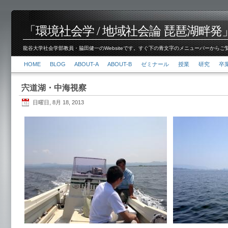
「環境社会学 / 地域社会論 琵琶湖畔発」脇田 健
龍谷大学社会学部教員・脇田健一のWebsiteです。すぐ下の青文字のメニューバーからご覧くださ
HOME
BLOG
ABOUT-A
ABOUT-B
ゼミナール
授業
研究
卒
宍道湖・中海視察
日曜日, 8月 18, 2013