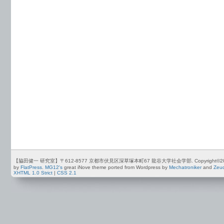
【脇田健一 研究室】〒612-8577 京都市伏見区深草塚本町67 龍谷大学社会学部. Copyright©2012-2026 by
by
FlatPress
.
MG12's
great iNove theme ported from Wordpress by
Mechatroniker
and
Zeu
XHTML 1.0 Strict
|
CSS 2.1