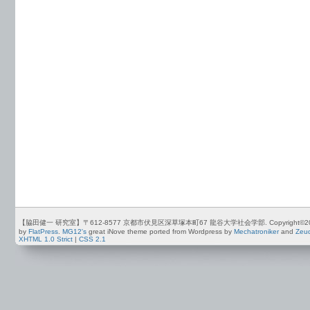
【脇田健一 研究室】〒612-8577 京都市伏見区深草塚本町67 龍谷大学社会学部. Copyright©2012-2026 by
by
FlatPress
.
MG12's
great iNove theme ported from Wordpress by
Mechatroniker
and
Zeu
XHTML 1.0 Strict
|
CSS 2.1