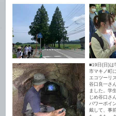
■19日(日
市マキノ町
エコツーリ
谷口良一さ
ました。学
じめ谷口さ
パワーポイン
戴して、事