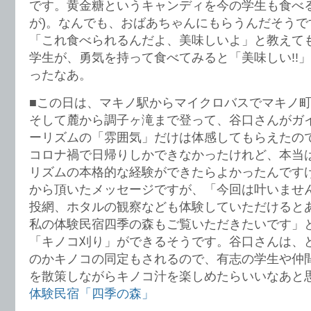
です。黄金糖というキャンディを今の学生も食べる
が)。なんでも、おばあちゃんにもらうんだそうで
「これ食べられるんだよ、美味しいよ」と教えて
学生が、勇気を持って食べてみると「美味しい!!
ったなあ。
■この日は、マキノ駅からマイクロバスでマキノ
そして麓から調子ヶ滝まで登って、谷口さんがガ
ーリズムの「雰囲気」だけは体感してもらえたの
コロナ禍で日帰りしかできなかったけれど、本当
リズムの本格的な経験ができたらよかったんです
から頂いたメッセージですが、「今回は叶いませ
投網、ホタルの観察なども体験していただけると
私の体験民宿四季の森もご覧いただきたいです」
「キノコ刈り」ができるそうです。谷口さんは、
のかキノコの同定もされるので、有志の学生や仲
を散策しながらキノコ汁を楽しめたらいいなあと
体験民宿「四季の森」