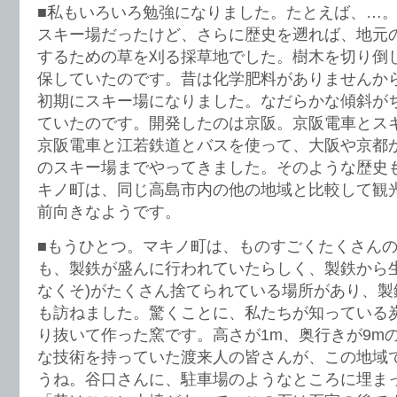
■私もいろいろ勉強になりました。たとえば、…
スキー場だったけど、さらに歴史を遡れば、地元
するための草を刈る採草地でした。樹木を切り倒
保していたのです。昔は化学肥料がありませんか
初期にスキー場になりました。なだらかな傾斜が
ていたのです。開発したのは京阪。京阪電車とス
京阪電車と江若鉄道とバスを使って、大阪や京都
のスキー場までやってきました。そのような歴史
キノ町は、同じ高島市内の他の地域と比較して観
前向きなようです。
■もうひとつ。マキノ町は、ものすごくたくさん
も、製鉄が盛んに行われていたらしく、製鉄から生
なくそ)がたくさん捨てられている場所があり、製
も訪ねました。驚くことに、私たちが知っている
り抜いて作った窯です。高さが1m、奥行きが9m
な技術を持っていた渡来人の皆さんが、この地域
うね。谷口さんに、駐車場のようなところに埋ま