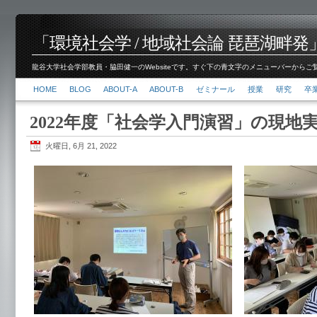
「環境社会学 / 地域社会論 琵琶湖畔発」脇田 健
龍谷大学社会学部教員・脇田健一のWebsiteです。すぐ下の青文字のメニューバーからご覧くださ
HOME
BLOG
ABOUT-A
ABOUT-B
ゼミナール
授業
研究
卒
2022年度「社会学入門演習」の現地
火曜日, 6月 21, 2022