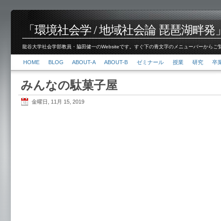
「環境社会学 / 地域社会論 琵琶湖畔発」脇田 健
龍谷大学社会学部教員・脇田健一のWebsiteです。すぐ下の青文字のメニューバーからご覧くださ
HOME
BLOG
ABOUT-A
ABOUT-B
ゼミナール
授業
研究
卒
みんなの駄菓子屋
金曜日, 11月 15, 2019