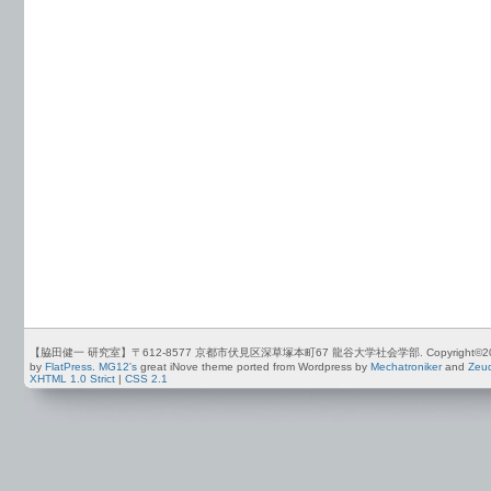
【脇田健一 研究室】〒612-8577 京都市伏見区深草塚本町67 龍谷大学社会学部. Copyright©2012-2026 by
by
FlatPress
.
MG12's
great iNove theme ported from Wordpress by
Mechatroniker
and
Zeu
XHTML 1.0 Strict
|
CSS 2.1