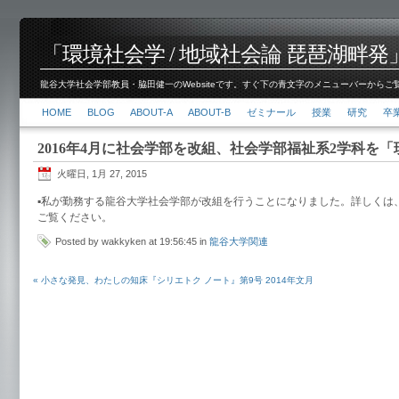
「環境社会学 / 地域社会論 琵琶湖畔発」脇田 健
龍谷大学社会学部教員・脇田健一のWebsiteです。すぐ下の青文字のメニューバーからご覧くださ
HOME
BLOG
ABOUT-A
ABOUT-B
ゼミナール
授業
研究
卒
2016年4月に社会学部を改組、社会学部福祉系2学科を
火曜日, 1月 27, 2015
▪︎私が勤務する龍谷大学社会学部が改組を行うことになりました。詳しくは
ご覧ください。
Posted by wakkyken at 19:56:45 in
龍谷大学関連
« 小さな発見、わたしの知床『シリエトク ノート』第9号 2014年文月