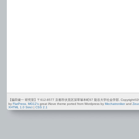
【脇田健一 研究室】〒612-8577 京都市伏見区深草塚本町67 龍谷大学社会学部. Copyright©2012-2026 by
by
FlatPress
.
MG12's
great iNove theme ported from Wordpress by
Mechatroniker
and
Zeu
XHTML 1.0 Strict
|
CSS 2.1