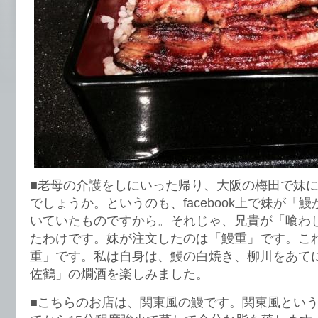
■老母の介護をしにいった帰り、大阪の梅田で妹
でしょうか。というのも、facebook上で妹が「
いていたものですから。それじゃ、兄貴が「喰わし
たわけです。妹が注文したのは「鰻重」です。こ
重」です。私は自身は、鰻の白焼き、柳川をあて
佐鶴」の燗酒を楽しみました。
■こちらのお店は、関東風の鰻です。関東風とい