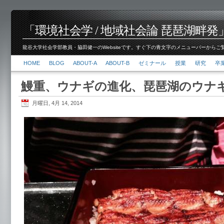
「環境社会学 / 地域社会論 琵琶湖畔発」脇田 健
龍谷大学社会学部教員・脇田健一のWebsiteです。すぐ下の青文字のメニューバーからご覧くださ
HOME
BLOG
ABOUT-A
ABOUT-B
ゼミナール
授業
研究
卒
鰻重、ウナギの進化、琵琶湖のウナ
月曜日, 4月 14, 2014