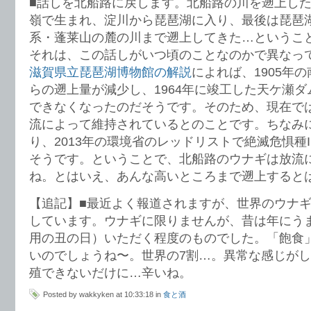
■話しを北船路に戻します。北船路の川を遡上し
嶺で生まれ、淀川から琵琶湖に入り、最後は琵琶
系・蓬莱山の麓の川まで遡上してきた…というこ
それは、この話しがいつ頃のことなのかで異なっ
滋賀県立琵琶湖博物館の解説
によれば、1905年
らの遡上量が減少し、1964年に竣工した天ケ瀬
できなくなったのだそうです。そのため、現在で
流によって維持されているとのことです。ちなみ
り、2013年の環境省のレッドリストで絶滅危惧種
そうです。ということで、北船路のウナギは放流
ね。とはいえ、あんな高いところまで遡上すると
【追記】■最近よく報道されますが、世界のウナギ
しています。ウナギに限りませんが、昔は年にう
用の丑の日）いただく程度のものでした。「飽食
いのでしょうね〜。世界の7割…。異常な感じが
殖できないだけに…辛いね。
Posted by wakkyken at 10:33:18 in
食と酒