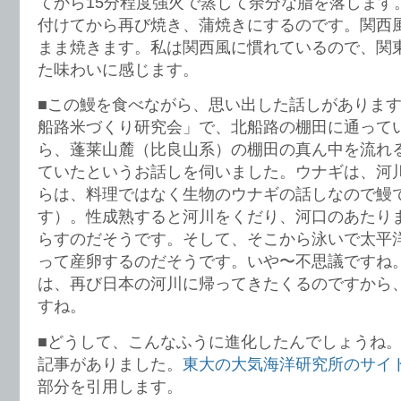
てから15分程度強火で蒸して余分な脂を落します
付けてから再び焼き、蒲焼きにするのです。関西
まま焼きます。私は関西風に慣れているので、関
た味わいに感じます。
■この鰻を食べながら、思い出した話しがありま
船路米づくり研究会」で、北船路の棚田に通って
ら、蓬莱山麓（比良山系）の棚田の真ん中を流れ
ていたというお話しを伺いました。ウナギは、河
らは、料理ではなく生物のウナギの話しなので鰻
す）。性成熟すると河川をくだり、河口のあたり
らすのだそうです。そして、そこから泳いで太平
って産卵するのだそうです。いや〜不思議ですね
は、再び日本の河川に帰ってきたくるのですから
すね。
■どうして、こんなふうに進化したんでしょうね
記事がありました。
東大の大気海洋研究所のサイ
部分を引用します。