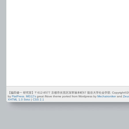
【脇田健一 研究室】〒612-8577 京都市伏見区深草塚本町67 龍谷大学社会学部. Copyright©2012-2026 by
by
FlatPress
.
MG12's
great iNove theme ported from Wordpress by
Mechatroniker
and
Zeu
XHTML 1.0 Strict
|
CSS 2.1