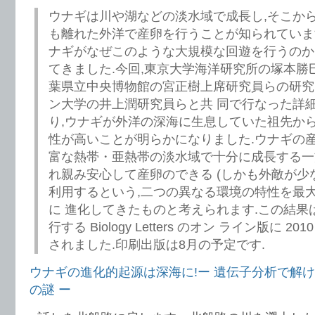
ウナギは川や湖などの淡水域で成長し,そこか
も離れた外洋で産卵を行うことが知られています
ナギがなぜこのような大規模な回遊を行うのか
てきました.今回,東京大学海洋研究所の塚本勝
葉県立中央博物館の宮正樹上席研究員らの研究
ン大学の井上潤研究員らと共 同で行なった詳
り,ウナギが外洋の深海に生息していた祖先か
性が高いことが明らかになりました.ウナギの産
富な熱帯・亜熱帯の淡水域で十分に成長する一
れ親み安心して産卵のできる (しかも外敵が少な
利用するという,二つの異なる環境の特性を最
に 進化してきたものと考えられます.この結果
行する Biology Letters のオン ライン版に 20
されました.印刷出版は8月の予定です.
ウナギの進化的起源は深海に!ー 遺伝子分析で解
の謎 ー