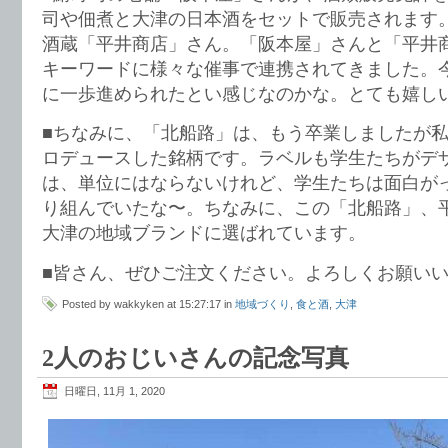
司や佃煮と大津の日本酒をセットで販売されます
酒蔵「平井商店」さん。「阪本屋」さんと「平井
キーワードに様々な催事で連携されてきました。
に一歩進められたとい感じなのかな。とても嬉し
■ちなみに、「北船路」は、もう卒業しましたが
ロデュースした銘柄です。ラベルも学生たちがデ
は、単位にはならないけれど、学生たちは面白が
り組んでいたな〜。ちなみに、この「北船路」、
大津の地域ブランドに選ばれています。
■皆さん、ぜひご注文ください。よろしくお願い
Posted by wakkyken at 15:27:17 in
地域づくり
,
食と酒
,
大津
2人のおじいさんの記念写真
日曜日, 11月 1, 2020