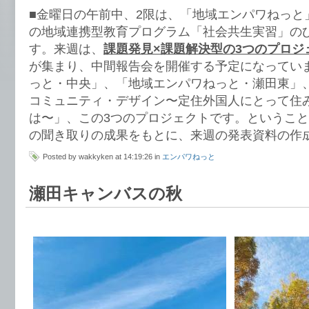
■金曜日の午前中、2限は、「地域エンパワねっと
の地域連携型教育プログラム「社会共生実習」の
す。来週は、
課題発見×課題解決型の3つのプロジ
が集まり、中間報告会を開催する予定になってい
っと・中央」、「地域エンパワねっと・瀬田東」
コミュニティ・デザイン〜定住外国人にとって住
は〜」、この3つのプロジェクトです。というこ
の聞き取りの成果をもとに、来週の発表資料の作
Posted by wakkyken at 14:19:26 in
エンパワねっと
瀬田キャンバスの秋