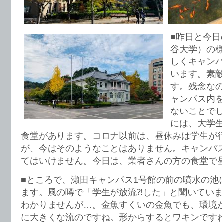
■昨日と今
谷大学）の
しくキャン
います。素
す。残念な
ャンパス内
ないことで
には、大学
食堂があります。コロナ以前は、昼休みは学生が
が、今はそのようなことはありません。キャンバ
てはいけません。今日は、業者さんの方の食堂で
■ところで、瀬田キャンパス1号館の前の噴水の池
ます。風の噂で「学生が放流⁈した」と聞いてい
わかりませんが…。金魚すくいの金魚でも、環境
に大きくな流のですね。形からするとワキンです