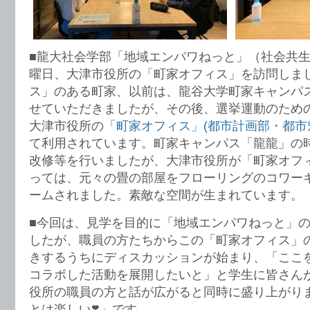
■龍大社会学部「地域エンパワねっと」（社会共
曜日、大津市役所の「町家オフィス」を訪問しま
ス」のある町家、以前は、龍谷大学町家キャンパ
せていただきましたが、その後、選挙運動のため
大津市役所の
「町家オフィス」(都市計画部・都市
て利用されています。町家キャンパス「龍龍」の
改修等を行いましたが、大津市役所が「町家オフ
っては、元々の畳の部屋をフローリングのコワー
ームされました。素敵な空間が生まれています。
■今回は、見学を目的に「地域エンパワねっと」
したが、職員の方たちからこの「町家オフィス」
きするうちにディスカッションが始まり、「ここ
コラボした活動を展開したいと」と学生に皆さん
役所の職員の方と話が広がると同時に盛り上がり
とは楽しい❣️」です。