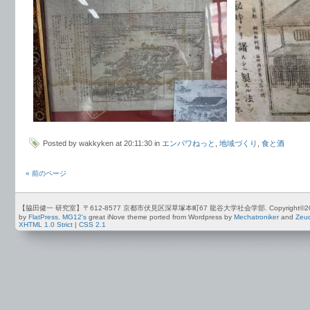
Posted by wakkyken at 20:11:30 in
エンパワねっと
,
地域づくり
,
食と酒
« 前のページ
【脇田健一 研究室】〒612-8577 京都市伏見区深草塚本町67 龍谷大学社会学部. Copyright©2012-2026 by
by
FlatPress
.
MG12's
great iNove theme ported from Wordpress by
Mechatroniker
and
Zeu
XHTML 1.0 Strict
|
CSS 2.1