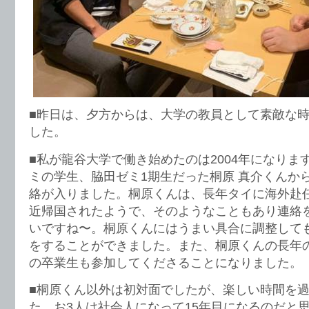
■昨日は、夕方からは、大学の教員として素敵な
した。
■私が龍谷大学で働き始めたのは2004年になりま
ミの学生、脇田ゼミ1期生だった桐原 真介くんか
絡が入りました。桐原くんは、長年タイに海外赴
近帰国されたようで、そのようなこともあり連絡
いですね〜。桐原くんにはうまい具合に調整して
をすることができました。また、桐原くんの長年
の卒業生も参加してくださることになりました。
■桐原くん以外は初対面でしたが、楽しい時間を
た。お3人は社会人になって15年目になるのだと