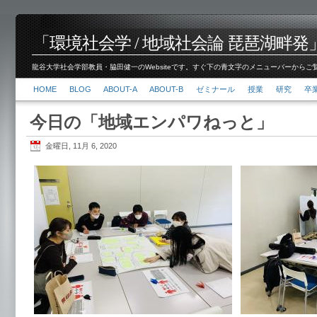
「環境社会学 / 地域社会論 琵琶湖畔発」脇田 健
龍谷大学社会学部教員・脇田健一のWebsiteです。すぐ下の青文字のメニューバーからご覧くださ
HOME
BLOG
ABOUT-A
ABOUT-B
ゼミナール
授業
研究
卒
今日の「地域エンパワねっと」
金曜日, 11月 6, 2020