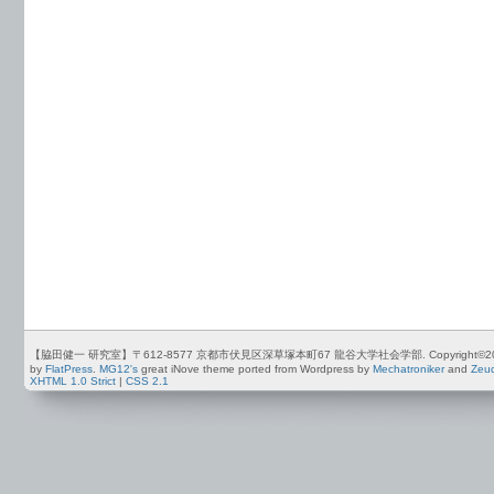
【脇田健一 研究室】〒612-8577 京都市伏見区深草塚本町67 龍谷大学社会学部. Copyright©2012-2026 by
by
FlatPress
.
MG12's
great iNove theme ported from Wordpress by
Mechatroniker
and
Zeu
XHTML 1.0 Strict
|
CSS 2.1