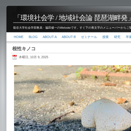
「環境社会学 / 地域社会論 琵琶湖畔発」脇田 健
龍谷大学社会学部教員・脇田健一のWebsiteです。すぐ下の青文字のメニューバーからご覧くださ
HOME
BLOG
ABOUT-A
ABOUT-B
ゼミナール
授業
研究
卒
根性キノコ
木曜日, 10月 9, 2025