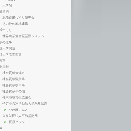
大学院
域連携
北船路米づくり研究会
その他の地域連携
域づくり
世界農業遺産琵琶湖システム
学の仕事
谷大学関連
谷大学吹奏楽部
来事
会貢献
社会貢献大津市
社会貢献滋賀県
社会貢献岐阜県
社会貢献その他
仰木地域共生協議会
特定非営利活動法人琵琶故知新
びわぽいんと
公益財団法人平和堂財団
夏原グラント
域