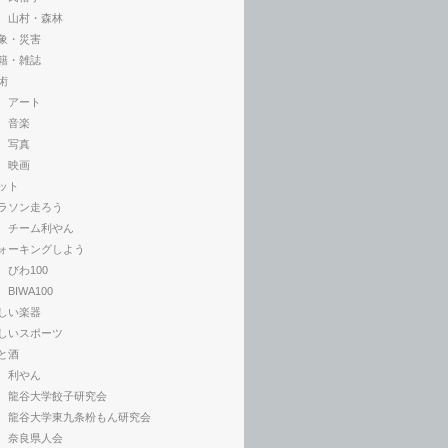
山村・森林
象・災害
籍・雑誌
術
アート
音楽
写真
映画
ット
ラソン走ろう
チーム利やん
ォーキングしよう
びわ100
BIWA100
しい楽器
しいスポーツ
と酒
利やん
龍谷大学餃子研究会
龍谷大学東九条粉もん研究会
奈良県人会