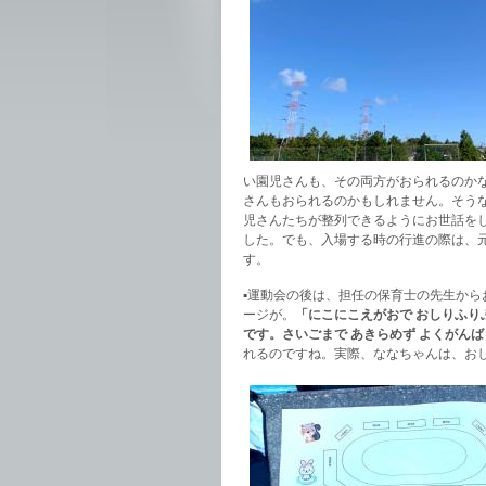
い園児さんも、その両方がおられるのか
さんもおられるのかもしれません。そう
児さんたちが整列できるようにお世話を
した。でも、入場する時の行進の際は、
す。
▪️運動会の後は、担任の保育士の先生か
ージが。
「にこにこえがおで おしりふり
です。さいごまで あきらめず よくがん
れるのですね。実際、ななちゃんは、おし