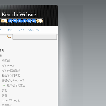
hi Website
2
と
このHP
LINK
CONTACT
ゴリ
業
時間割
ゼミナール
ゼミの面談記録
社会学入門演習
基礎ゼミナールA/B
脇田ゼミ同窓会
実習
講義
エンパワねっと
卒業論文