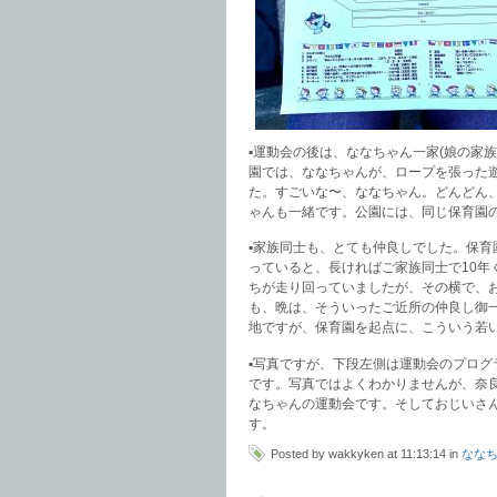
▪️運動会の後は、ななちゃん一家(娘の
園では、ななちゃんが、ロープを張った
た。すごいな〜、ななちゃん。どんどん
ゃんも一緒です。公園には、同じ保育園
▪️家族同士も、とても仲良しでした。保
っていると、長ければご家族同士で10
ちが走り回っていましたが、その横で、
も、晩は、そういったご近所の仲良し御
地ですが、保育園を起点に、こういう若
▪️写真ですが、下段左側は運動会のプロ
です。写真ではよくわかりませんが、奈
なちゃんの運動会です。そしておじいさんは
す。
Posted by wakkyken at 11:13:14 in
なな