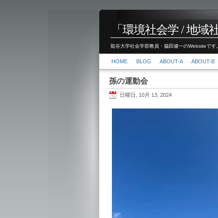
「環境社会学 / 地域社会
龍谷大学社会学部教員・脇田健一のWebsiteです。
HOME
BLOG
ABOUT-A
ABOUT-B
孫の運動会
日曜日, 10月 13, 2024