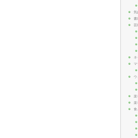
気
書
芸
ネ
マ
ウ
楽
楽
食