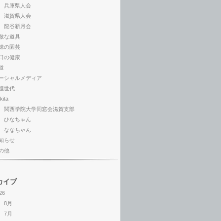
兵庫県人会
滋賀県人会
龍谷新月会
敵な道具
味の園芸
日の健康
道
ーシャルメディア
護世代
kita
関西学院大学同窓会滋賀支部
ひなちゃん
ななちゃん
知らせ
の他
カイブ
26
8月
7月