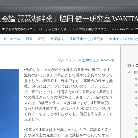
論 琵琶湖畔発」脇田 健一研究室 WAKITA Kenic
すぐ下の青文字のメニューバーからご覧ください。日々の出来事はブログで。 Since July 25,201
ゼミナール
授業
研究
卒業論文
北船路米づくり研究会
大津エンパワねっ
コメントを追加する (
137
views)
カテ
▪️孫のななちゃんが通う保育園の運動会に来ています。
授
滋賀のおじいさんは早起きして電車で奈良までやって
きました。快晴です。残念ですが、運動会の様子は無
理、SNSにはアップしてはけないので…ということ
で、青空だけです。保育園なので、0歳児から5歳児ま
での園児さんたちの演技を楽しみました。孫のななち
ゃんは、3歳児クラス。今は4歳ですが、4月新年度に
なった時の年齢です。おじいさん(私)にも気がついて
くれて、ちょっと照れながらも、何度も手を振ってく
れました。
▪️ 0歳児や1歳児はまだ赤ちゃんなので、保護者の皆さ
んや保育士の先生方と一緒に演技をするわけですが、