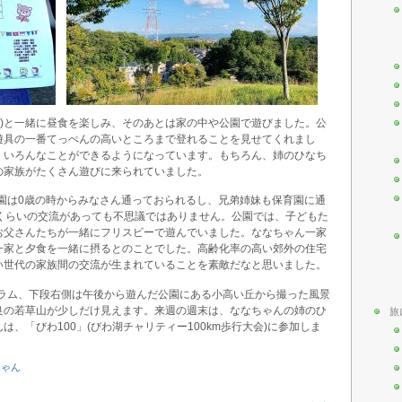
家族)と一緒に昼食を楽しみ、そのあとは家の中や公園で遊びました。公
遊具の一番てっぺんの高いところまで登れることを見せてくれまし
、いろんなことができるようになっています。もちろん、姉のひなち
の家族がたくさん遊びに来られていました。
育園は0歳の時からみなさん通っておられるし、兄弟姉妹も保育園に通
年くらいの交流があっても不思議ではありません。公園では、子どもた
お父さんたちが一緒にフリスビーで遊んでいました。ななちゃん一家
一家と夕食を一緒に摂るとのことでした。高齢化率の高い郊外の住宅
い世代の家族間の交流が生まれていることを素敵だなと思いました。
グラム、下段右側は午後から遊んだ公園にある小高い丘から撮った風景
良の若草山が少しだけ見えます。来週の週末は、ななちゃんの姉のひ
旅
、「びわ100」(びわ湖チャリティー100km歩行大会)に参加しま
ちゃん