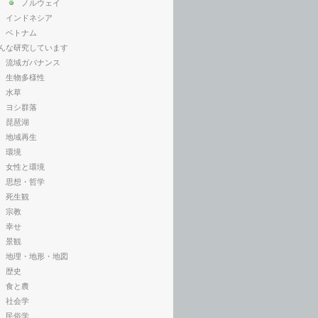
ノルウェイ
インドネシア
ベトナム
んな研究しています
流域ガバナンス
生物多様性
水草
ヨシ群落
琵琶湖
地域再生
環境
女性と環境
思想・哲学
死生観
宗教
幸せ
景観
地理・地形・地図
歴史
食と農
社会学
民俗学