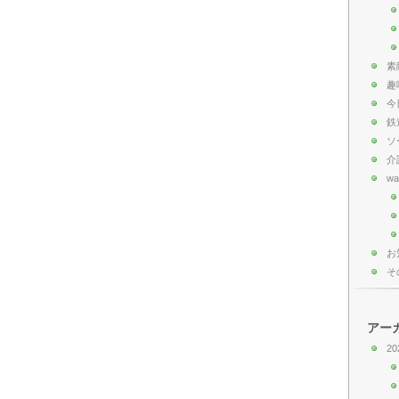
素
趣
今
鉄
ソ
介
wa
お
そ
アー
20