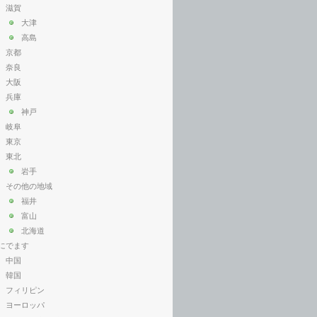
滋賀
大津
高島
京都
奈良
大阪
兵庫
神戸
岐阜
東京
東北
岩手
その他の地域
福井
富山
北海道
にでます
中国
韓国
フィリピン
ヨーロッパ