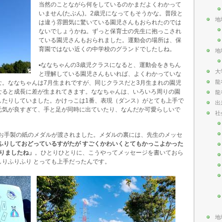
当然のことながら何をしているのかまだよくわかって
いません(たぶん)。2歳児になってもそうかな。普段と
地
は違う雰囲気に驚いている園児さんもおられたのでは
ないでしょうかね。ずっと保育士の先生に抱っこされ
ている園児さんもおられました。運動会の場所は、保
育園ではない近くの中学校のグランドでしたしね。
地
▪️ななちゃんの3歳児クラスになると、運動会をきちん
大
と理解している園児さんもいれば、よくわかっていな
龍
な。ななちゃんは7月生まれですが、同じクラスだと3月生まれの園児
なると成長に差が生まれてきます。ななちゃんは、いろいろ周りの園
龍
したりしていました。かけっこは1番、表現（ダンス）がとても上手で
出
元気が良すぎて、手と足が同時に出ていたり、なんだか可愛らしいで
社
らお手製の紙のメダルが渡されました。メダルの裏には、先生のメッセ
ふりしておどっているすがたが すごくかわいくとてもかっこよかった
ばりましたね」
。ひとりひとりに、こうやってメッセージを書いておら
りふりふり とっても上手だったんです。
地