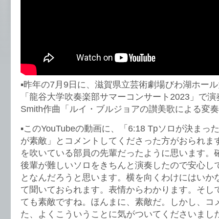
▪️昨年の7月9日に、滋賀県立芸術劇場びわ湖ホー
「龍谷大学吹奏楽部サマーコンサート2023」で演奏され
Smith作曲「ルイ・ブルジョアの讃美歌による変
▪️このYouTubeの動画に、「6:18 Tpソロが決
が素敵」とコメントしてくださった方がおられま
を吹いている部員の先輩だったように思います。
後輩が難しいソロをきちんと演奏したので安心し
となんだろうと思います。横を向くわけにはいか
て聞いておられます。表情からわかります。そし
ても素敵ですね。ほんまに、素敵だ。しかし、コ
た、よくこういうことに気がついてくださいまし