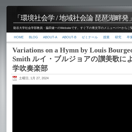
「環境社会学 / 地域社会論 琵琶湖畔発」脇田 健
龍谷大学社会学部教員・脇田健一のWebsiteです。すぐ下の青文字のメニューバーからご覧くださ
HOME
BLOG
ABOUT-A
ABOUT-B
ゼミナール
授業
研究
卒
Variations on a Hymn by Louis Bourgeo
Smith ルイ・ブルジョアの讃美歌に
学吹奏楽部
土曜日, 1月 27, 2024