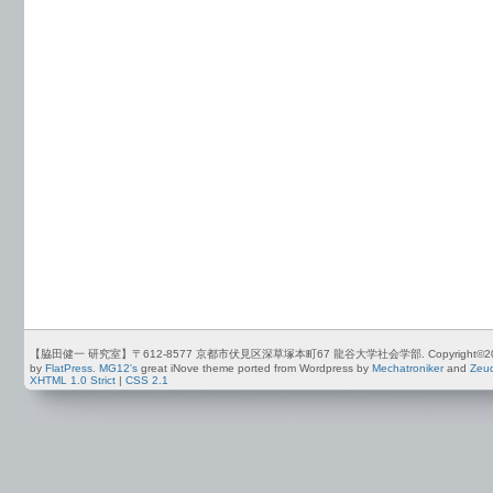
【脇田健一 研究室】〒612-8577 京都市伏見区深草塚本町67 龍谷大学社会学部. Copyright©2012-2026 by
by
FlatPress
.
MG12's
great iNove theme ported from Wordpress by
Mechatroniker
and
Zeu
XHTML 1.0 Strict
|
CSS 2.1