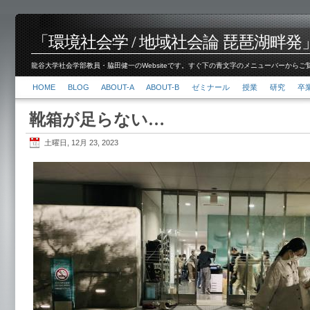
「環境社会学 / 地域社会論 琵琶湖畔発」脇田 健
龍谷大学社会学部教員・脇田健一のWebsiteです。すぐ下の青文字のメニューバーからご覧くださ
HOME
BLOG
ABOUT-A
ABOUT-B
ゼミナール
授業
研究
卒
靴箱が足らない…
土曜日, 12月 23, 2023