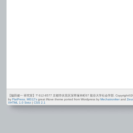
【脇田健一 研究室】〒612-8577 京都市伏見区深草塚本町67 龍谷大学社会学部. Copyright©2012-2026 by
by
FlatPress
.
MG12's
great iNove theme ported from Wordpress by
Mechatroniker
and
Zeu
XHTML 1.0 Strict
|
CSS 2.1