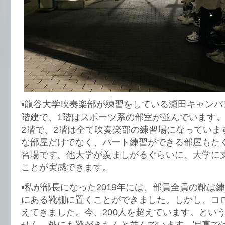
▪️龍谷大学吹奏楽部が練習をしている瀬田キャンパ
階建で、1階はスポーツ系の部室が並んでいます
2階で、2階は全て吹奏楽部の練習場になっていま
な部屋だけでなく、パート練習ができる部屋もた
習場です。他大学が羨ましがるぐらいに、大学に
ことが実感できます。
▪️私が部長になった2019年には、部員全員の靴
にある靴棚に置くことができました。しかし、コ
えてきました。今、200人を超えています。とい
せん。外にも靴がきちんと並んでいます。写真で