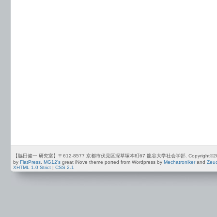
【脇田健一 研究室】〒612-8577 京都市伏見区深草塚本町67 龍谷大学社会学部. Copyright©2012-2026 by
by
FlatPress
.
MG12's
great iNove theme ported from Wordpress by
Mechatroniker
and
Zeu
XHTML 1.0 Strict
|
CSS 2.1