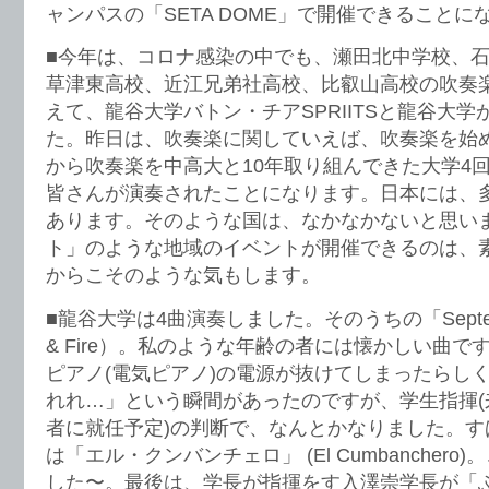
ャンパスの「SETA DOME」で開催できることに
■今年は、コロナ感染の中でも、瀬田北中学校、
草津東高校、近江兄弟社高校、比叡山高校の吹奏
えて、龍谷大学バトン・チアSPRIITSと龍谷大
た。昨日は、吹奏楽に関していえば、吹奏楽を始
から吹奏楽を中高大と10年取り組んできた大学4
皆さんが演奏されたことになります。日本には、
あります。そのような国は、なかなかないと思い
ト」のような地域のイベントが開催できるのは、
からこそのような気もします。
■龍谷大学は4曲演奏しました。そのうちの「September
& Fire）。私のような年齢の者には懐かしい曲
ピアノ(電気ピアノ)の電源が抜けてしまったらし
れれ…」という瞬間があったのですが、学生指揮(
者に就任予定)の判断で、なんとかなりました。す
は「エル・クンバンチェロ」 (El Cumbancher
した〜。最後は、学長が指揮をす入澤崇学長が「