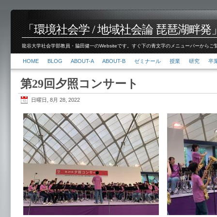
「環境社会学 / 地域社会論 琵琶湖畔発」脇田 健
龍谷大学社会学部教員・脇田健一のWebsiteです。すぐ下の青文字のメニューバーからご覧くださ
HOME
BLOG
ABOUT-A
ABOUT-B
ゼミナール
授業
研究
卒
第29回夕照コンサート
日曜日, 8月 28, 2022