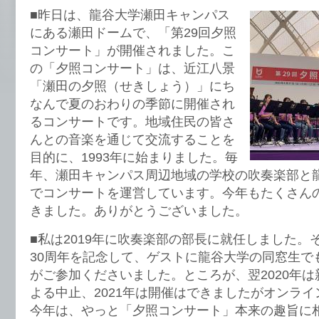
■昨日は、龍谷大学瀬田キャンパス
にある瀬田ドームで、「第29回夕照
コンサート」が開催されました。こ
の「夕照コンサート」は、近江八景
「瀬田の夕照（せきしょう）」にち
なんで夏のおわりの季節に開催され
るコンサートです。地域住民の皆さ
んとの音楽を通じて交流することを
目的に、1993年に始まりました。毎
年、瀬田キャンパス周辺地域の学校の吹奏楽部と
でコンサートを運営しています。今年もたくさん
きました。ありがとうございました。
■私は2019年に吹奏楽部の部長に就任しました。
30周年を記念して、ゲストに龍谷大学の同窓生でも
がご参加くださいました。ところが、翌2020年
よる中止、2021年は開催はできましたがオンラ
今年は、やっと「夕照コンサート」本来の趣旨に