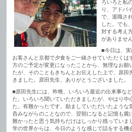
ろいろと私
り、アドバ
で、退職さ
した。でも
対する考え
がありませ
■今日は、
お客さんと京都で夕食をご一緒させていただくは
方のご予定が変更になったことから、無理なお願
たが、そのこともきちんとお伝えした上で、原田
きました。原田先生、ありがとうございました。
■原田先生には、昨晩、いろいろ最近の出来事な
た。いろいろ聞いていただきましたが、やはり中
た。有難かったです。励ましていただいたような
呑みながらのことなので、翌朝になると記憶も朧
難かったと思う気持ちだけはしっかり残っていま
学の世界からは、今日のような感じで話をする機