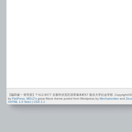
【脇田健一 研究室】〒612-8577 京都市伏見区深草塚本町67 龍谷大学社会学部. Copyright©2012-2026 by
by
FlatPress
.
MG12's
great iNove theme ported from Wordpress by
Mechatroniker
and
Zeu
XHTML 1.0 Strict
|
CSS 2.1