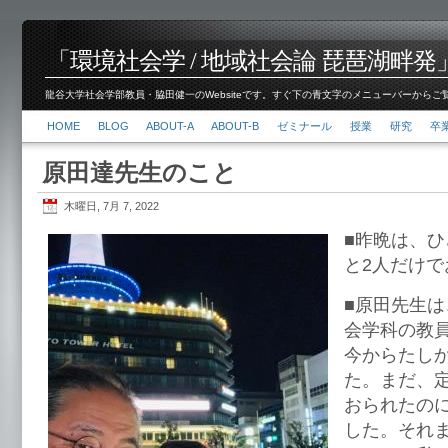
「環境社会学 / 地域社会論 琵琶湖畔発」脇田 健
龍谷大学社会学部教員・脇田健一のWebsiteです。すぐ下の青文字のメニューバーからご覧くださ
HOME
BLOG
ABOUT-A
ABOUT-B
ゼミナール
授業
研究
卒
原田達先生のこと
木曜日, 7月 7, 2022
■昨晩は、
と2人だけ
■原田先生
会学科の教
今からたし
た。まだ、
おられたの
した。それ