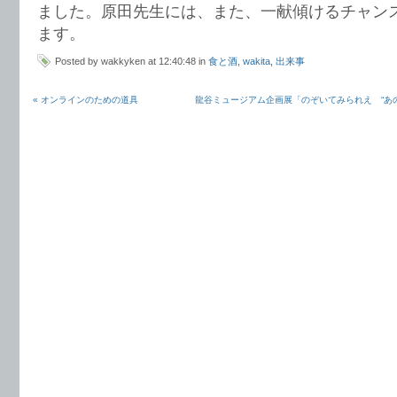
ました。原田先生には、また、一献傾けるチャン
ます。
Posted by wakkyken at 12:40:48 in
食と酒
,
wakita
,
出来事
« オンラインのための道具
龍谷ミュージアム企画展「のぞいてみられえ “あの