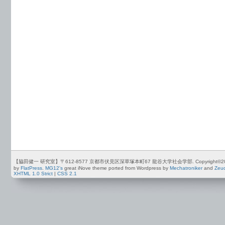
【脇田健一 研究室】〒612-8577 京都市伏見区深草塚本町67 龍谷大学社会学部. Copyright©2012-2026 by
by
FlatPress
.
MG12's
great iNove theme ported from Wordpress by
Mechatroniker
and
Zeu
XHTML 1.0 Strict
|
CSS 2.1