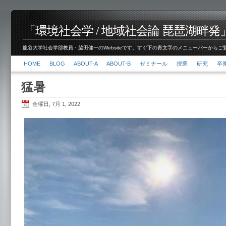
「環境社会学 / 地域社会論 琵琶湖畔発」脇田 健
龍谷大学社会学部教員・脇田健一のWebsiteです。すぐ下の青文字のメニューバーからご覧くださ
HOME
BLOG
ABOUT-A
ABOUT-B
ゼミナール
授業
研究
卒
猛暑
金曜日, 7月 1, 2022