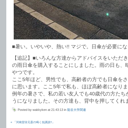
■暑い。いやいや、熱い!! マジで。日傘が必要に
【追記】■いろんな方達からアドバイスをいただ
の雨日傘を購入することにしました。雨の日も、
やつです。
ここ5年ほど、男性でも、高齢者の方でも日傘を
に思います。ここ5年で私も、ほぼ高齢者になり
例年の暑さで、私の若い友人でも40歳代の方たち
うになりました。その方達も、背中を押してくれ
Posted by wakkyken at 21:43:13 in
龍谷大学関連
« 「河南堂珍元斎の鳴く虫講談!!」