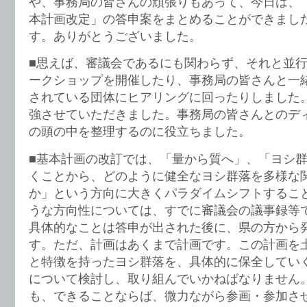
や、事務局の皆さんの頑張りもあって、今日は、
本計画改定」の答申案をまとめることができまし
す。ありがとうございました。
■思えば、審議会であるにも関わらず、それと並
ークショップを開催したり、事務局の皆さんと一
されている団体にヒアリングに回ったりしました
強させていただきました。事務局の皆さんとのデ
の頭の中を整理するのに役立ちました。
■基本計画の改訂では、「量から質へ」、「ヨシ
くことから、どのように健全なヨシ群落を多様な
か」という方向に大きくパラダイムシフトするこ
うな方向性については、すでに審議会の議事録等
具体的なことは答申が出された後に、県の方から
す。ただ、計画はあくまで計画です。この計画を
と特徴を持ったヨシ群落を、具体的に保全してい
について検討し、取り組んでいかねばなりません
も、できることならば、微力ながら参画・参加さ