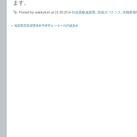
ます。
Posted by wakkyken at 21:30:20 in
社会貢献滋賀県
,
流域ガバナンス
,
生物多様
« 滋賀県琵琶湖環境科学研究センターの評議員会