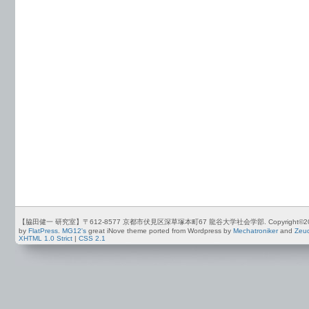
【脇田健一 研究室】〒612-8577 京都市伏見区深草塚本町67 龍谷大学社会学部. Copyright©2012-2026 by
by
FlatPress
.
MG12's
great iNove theme ported from Wordpress by
Mechatroniker
and
Zeu
XHTML 1.0 Strict
|
CSS 2.1