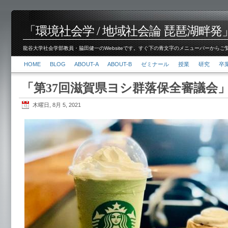
「環境社会学 / 地域社会論 琵琶湖畔発」脇田 健
龍谷大学社会学部教員・脇田健一のWebsiteです。すぐ下の青文字のメニューバーからご覧くださ
HOME
BLOG
ABOUT-A
ABOUT-B
ゼミナール
授業
研究
卒
「第37回滋賀県ヨシ群落保全審議会
木曜日, 8月 5, 2021