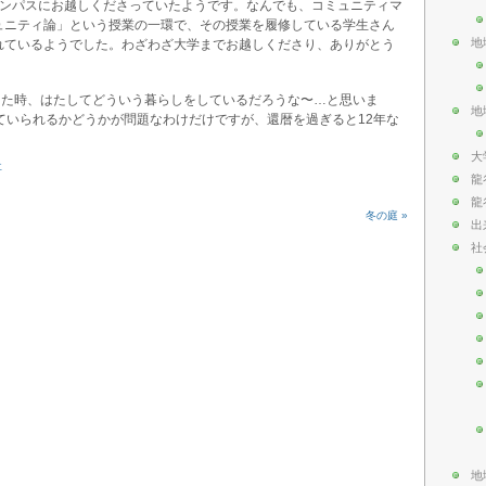
ャンパスにお越しくださっていたようです。なんでも、コミュニティマ
ュニティ論」という授業の一環で、その授業を履修している学生さん
地
れているようでした。わざわざ大学までお越しくださり、ありがとう
った時、はたしてどういう暮らしをしているだろうな〜…と思いま
地
ていられるかどうかが問題なわけだけですが、還暦を過ぎると12年な
大
事
龍
龍
冬の庭 »
出
社
地