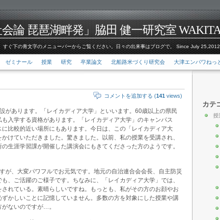
論 琵琶湖畔発」脇田 健一研究室 WAKITA Kenic
すぐ下の青文字のメニューバーからご覧ください。日々の出来事はブログで。 Since July 25,201
ゼミナール
授業
研究
卒業論文
北船路米づくり研究会
大津エンパワねっ
コメントを追加する (
141
views)
カテ
設があります。「レイカディア大学」といいます。60歳以上の県民
授
私も入学する資格があります。「レイカディア大学」のキャンパス
スに比較的近い場所にもあります。今日は、この「レイカディア大
をかけていただきました。驚きました。以前、私の授業を受講され、
所の生涯学習課が開催した講演会にもきてくださった方のようです。
ですが、大変パワフルでお元気です。地元の自治連合会会長、自主防災
でも、ご活躍のご様子です。ちなみに、「レイカディア大学」では、
をされている。素晴らしいですね。もっとも、私がその方のお顔やお
恥ずかしいことに記憶していません。多数の方を対象にした授業や講
方がないのですが…。