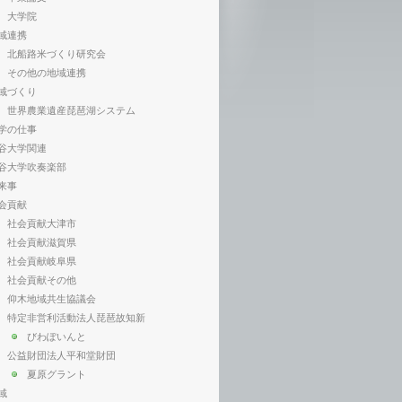
大学院
域連携
北船路米づくり研究会
その他の地域連携
域づくり
世界農業遺産琵琶湖システム
学の仕事
谷大学関連
谷大学吹奏楽部
来事
会貢献
社会貢献大津市
社会貢献滋賀県
社会貢献岐阜県
社会貢献その他
仰木地域共生協議会
特定非営利活動法人琵琶故知新
びわぽいんと
公益財団法人平和堂財団
夏原グラント
域