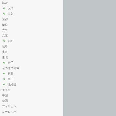
滋賀
大津
高島
京都
奈良
大阪
兵庫
神戸
岐阜
東京
東北
岩手
その他の地域
福井
富山
北海道
にでます
中国
韓国
フィリピン
ヨーロッパ