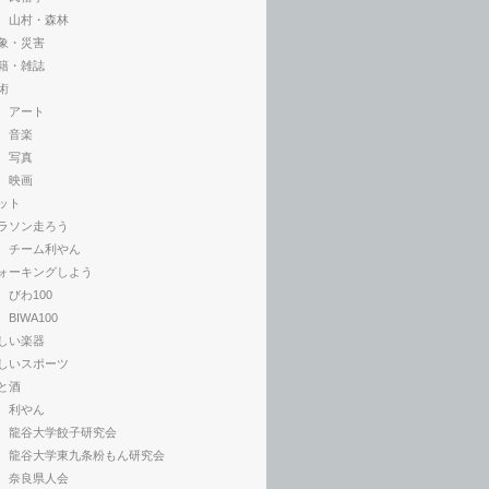
山村・森林
象・災害
籍・雑誌
術
アート
音楽
写真
映画
ット
ラソン走ろう
チーム利やん
ォーキングしよう
びわ100
BIWA100
しい楽器
しいスポーツ
と酒
利やん
龍谷大学餃子研究会
龍谷大学東九条粉もん研究会
奈良県人会