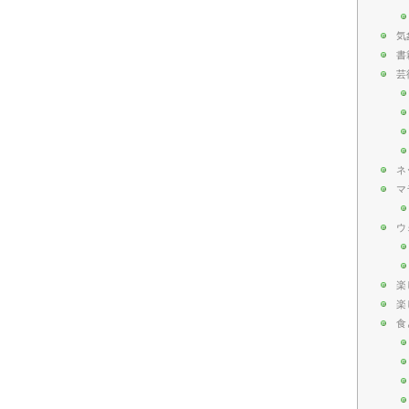
気
書
芸
ネ
マ
ウ
楽
楽
食