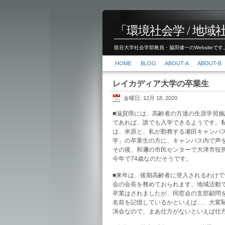
「環境社会学 / 地域社会
龍谷大学社会学部教員・脇田健一のWebsiteです。
HOME
BLOG
ABOUT-A
ABOUT-B
レイカディア大学の卒業生
金曜日, 12月 18, 2020
■滋賀県には、高齢者の方達の生涯学習施
であれば、誰でも入学できるようです。
は、米原と、私が勤務する瀬田キャンパ
学」の卒業生の方に、キャンパス内で声
その後、和邇の市民センターで大津市役
今年で74歳なのだそうです。
■来年は、後期高齢者に突入されるわけ
会の会長を務めておられます。地域活動
卒業はされましたが、同窓会の支部顧問
名前を記憶しているかといえば…、大変
演会なので、まあ仕方がないといえば仕