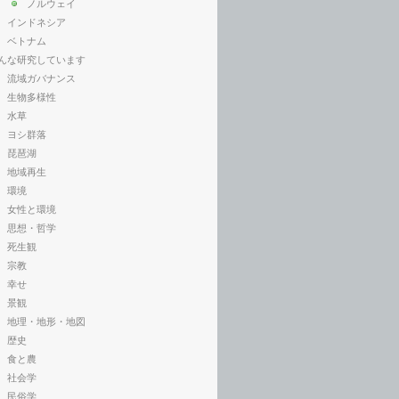
ノルウェイ
インドネシア
ベトナム
んな研究しています
流域ガバナンス
生物多様性
水草
ヨシ群落
琵琶湖
地域再生
環境
女性と環境
思想・哲学
死生観
宗教
幸せ
景観
地理・地形・地図
歴史
食と農
社会学
民俗学