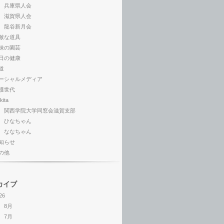
兵庫県人会
滋賀県人会
龍谷新月会
敵な道具
味の園芸
日の健康
道
ーシャルメディア
護世代
kita
関西学院大学同窓会滋賀支部
ひなちゃん
ななちゃん
知らせ
の他
カイブ
26
8月
7月