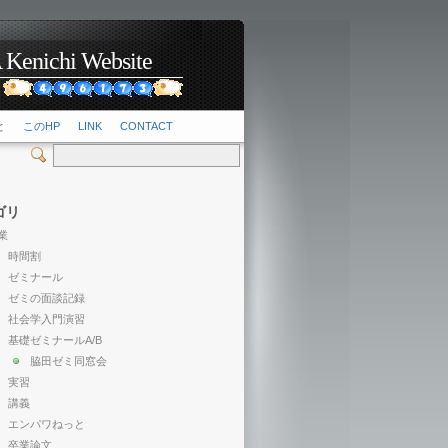
hi Website
2
と
このHP
LINK
CONTACT
ゴリ
業
時間割
ゼミナール
ゼミの面談記録
社会学入門演習
基礎ゼミナールA/B
脇田ゼミ同窓会
実習
講義
エンパワねっと
卒業論文