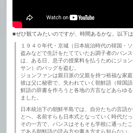
■ぜひ観てみたいのですが、時間あるかな。以下
１９４０年代・京城（日本統治時代の韓国・
盗みなどで生計をたてていたお調子者のパンス
は、ある日、息子の授業料を払うためにジョン
サン）のバッグを盗む。
ジョンファンは親日派の父親を持つ裕福な家庭
彼は父に秘密で、失われていく朝鮮語（韓国語
鮮語の辞書を作ろうと各地の方言などあらゆる
ました。
日本統治下の朝鮮半島では、自分たちの言語か
とへ、名前すらも日本式となっていく時代だっ
その一方で、パンスはそもそも学校に通ったこ
である朝鮮語の読み方や書き方すら知らない。