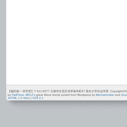
【脇田健一 研究室】〒612-8577 京都市伏見区深草塚本町67 龍谷大学社会学部. Copyright©2012-2026 by
by
FlatPress
.
MG12's
great iNove theme ported from Wordpress by
Mechatroniker
and
Zeu
XHTML 1.0 Strict
|
CSS 2.1