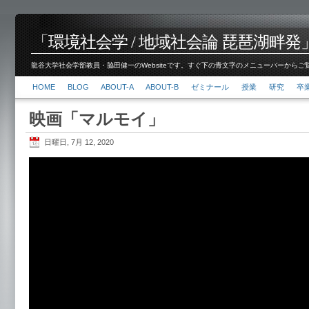
「環境社会学 / 地域社会論 琵琶湖畔発」脇田 健
龍谷大学社会学部教員・脇田健一のWebsiteです。すぐ下の青文字のメニューバーからご覧くださ
HOME
BLOG
ABOUT-A
ABOUT-B
ゼミナール
授業
研究
卒
映画「マルモイ」
日曜日, 7月 12, 2020