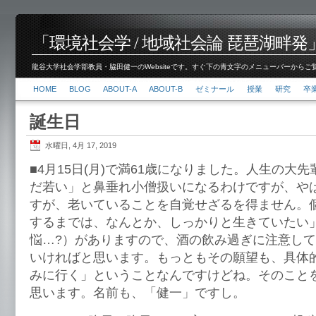
「環境社会学 / 地域社会論 琵琶湖畔発」脇田 健
龍谷大学社会学部教員・脇田健一のWebsiteです。すぐ下の青文字のメニューバーからご覧くださ
HOME
BLOG
ABOUT-A
ABOUT-B
ゼミナール
授業
研究
卒
誕生日
水曜日, 4月 17, 2019
■4月15日(月)で満61歳になりました。人生の大
だ若い」と鼻垂れ小僧扱いになるわけですが、や
すが、老いていることを自覚せざるを得ません。
するまでは、なんとか、しっかりと生きていたい
悩…?）がありますので、酒の飲み過ぎに注意し
いければと思います。もっともその願望も、具体
みに行く」ということなんですけどね。そのこと
思います。名前も、「健一」ですし。