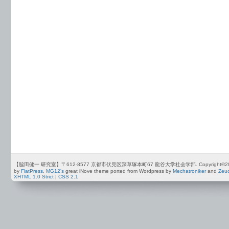
【脇田健一 研究室】〒612-8577 京都市伏見区深草塚本町67 龍谷大学社会学部. Copyright©2012-2026 by
by
FlatPress
.
MG12's
great iNove theme ported from Wordpress by
Mechatroniker
and
Zeu
XHTML 1.0 Strict
|
CSS 2.1