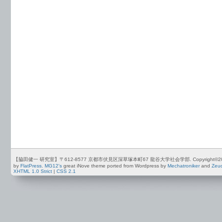
【脇田健一 研究室】〒612-8577 京都市伏見区深草塚本町67 龍谷大学社会学部. Copyright©2012-2026 by
by
FlatPress
.
MG12's
great iNove theme ported from Wordpress by
Mechatroniker
and
Zeu
XHTML 1.0 Strict
|
CSS 2.1