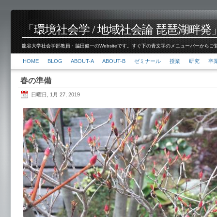
「環境社会学 / 地域社会論 琵琶湖畔発」脇田 健
龍谷大学社会学部教員・脇田健一のWebsiteです。すぐ下の青文字のメニューバーからご覧くださ
HOME
BLOG
ABOUT-A
ABOUT-B
ゼミナール
授業
研究
卒
春の準備
日曜日, 1月 27, 2019