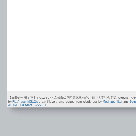
【脇田健一 研究室】〒612-8577 京都市伏見区深草塚本町67 龍谷大学社会学部. Copyright©2012-2026 by
by
FlatPress
.
MG12's
great iNove theme ported from Wordpress by
Mechatroniker
and
Zeu
XHTML 1.0 Strict
|
CSS 2.1