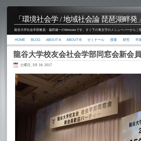
「環境社会学 / 地域社会論 琵琶湖畔発」脇田 健
龍谷大学社会学部教員・脇田健一のWebsiteです。すぐ下の青文字のメニューバーからご覧くださ
HOME
BLOG
ABOUT-A
ABOUT-B
ゼミナール
授業
研究
卒
龍谷大学校友会社会学部同窓会新会
土曜日, 3月 18, 2017