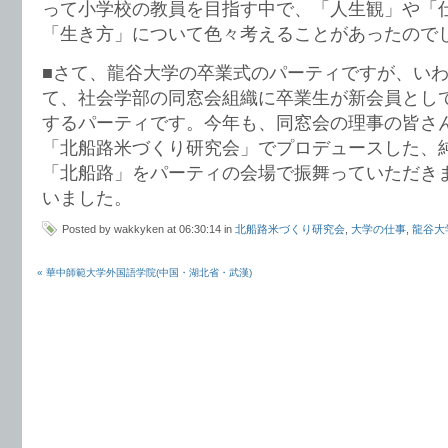
って小学校の教員を目指す中で、「人生観」や「
「生き方」について色々考えることがあったので
■さて、龍谷大学の卒業式のパーティですが、い
て、社会学部の同窓会組織に卒業生が新会員とし
するパーティです。今年も、同窓会の理事の皆さ
「北船路米づくり研究会」でプロデュースした、
「北船路」をパーティの会場で振舞っていただき
いました。
Posted by wakkyken at 06:30:14 in
北船路米づくり研究会
,
大学の仕事
,
龍谷大
« 華中師範大学外国語学院(中国・湖北省・武漢)