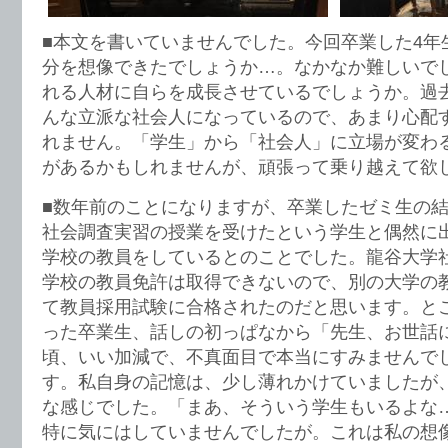
■本文を書いていませんでした。今回卒業した4年
分を想像できたでしょうか…。なかなか難しいで
れる人材に自らを成長させているでしょうか。過
んな立派な社会人になっているので、あまり心配
れません。「学生」から「社会人」に立場が変わ
があるかもしれませんが、頑張って乗り越えて欲
■数年前のことになりますが、卒業したゼミ生の
社会調査実習の授業を受けたという学生と偶然に
学校の教員をしているとのことでした。龍谷大学
学校の教員免許は取得できないので、別の大学の
て教員採用試験に合格されたのだと思います。と
った卒業生、話しの初っぱなから「先生、お世話に
頃、いい加減で、不真面目で本当にすみませんで
す。私自身の記憶は、少し薄れかけていましたが
な感じでした。「まあ、そういう学生もいるよな
特に気にはしていませんでしたが。これは私の想