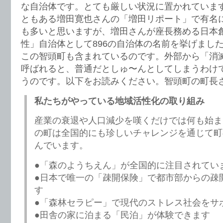
な自治体です。とても厳しい状況に置かれていま
ともある増田寛也さんの「増田リポート」で有名
も多いと思いますが、増田さんが座長務める日本
性」自治体として896の自治体の名前を挙げまし
この智頭町も含まれているのです。外部から「消
呼ばれると、普通だとしゅ〜んとしてしまうわけ
うのです。以下をお読みください。智頭町の町長
私たちがやっている地域活性化の取り組み
産業の衰退や人口減少を嘆くだけでは何も始ま
の町は全国的にも珍しいチャレンジを通じて町
んでいます。
●「森のようちえん」が全国的に注目されてい
●日本で唯一の「疎開保険」で都市部からの疎
す
●「森林セラピー」で現代のストレス社会をサ
●田舎の家に泊まる「民泊」が体験できます