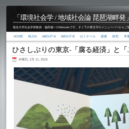
「環境社会学 / 地域社会論 琵琶湖畔発」脇田 健
龍谷大学社会学部教員・脇田健一のWebsiteです。すぐ下の青文字のメニューバーからご覧くださ
HOME
BLOG
ABOUT-A
ABOUT-B
ゼミナール
授業
研究
卒
ひさしぶりの東京-「腐る経済」と「JE
木曜日, 2月 11, 2016