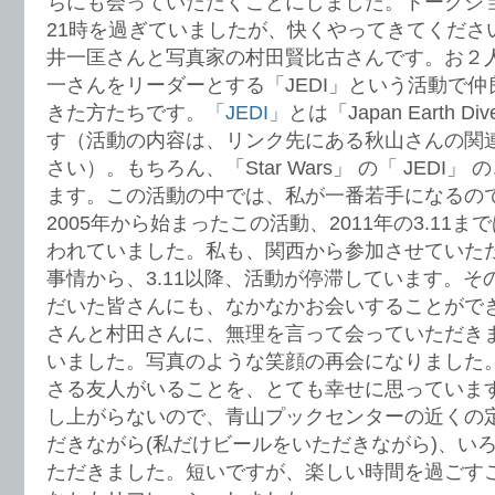
ちにも会っていただくことにしました。トークシ
21時を過ぎていましたが、快くやってきてくださ
井一匡さんと写真家の村田賢比古さんです。お２
一さんをリーダーとする「JEDI」という活動で
きた方たちです。
「JEDI」
とは「Japan Earth Div
す（活動の内容は、リンク先にある秋山さんの関
さい）。もちろん、「Star Wars」 の「 JEDI
ます。この活動の中では、私が一番若手になるの
2005年から始まったこの活動、2011年の3.11
われていました。私も、関西から参加させていた
事情から、3.11以降、活動が停滞しています。
だいた皆さんにも、なかなかお会いすることがで
さんと村田さんに、無理を言って会っていただき
いました。写真のような笑顔の再会になりました
さる友人がいることを、とても幸せに思っていま
し上がらないので、青山プックセンターの近くの
だきながら(私だけビールをいただきながら)、い
ただきました。短いですが、楽しい時間を過ごす