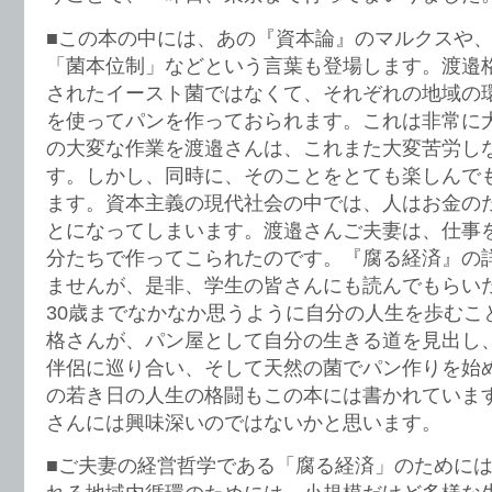
■この本の中には、あの『資本論』のマルクスや
「菌本位制」などという言葉も登場します。渡邉
されたイースト菌ではなくて、それぞれの地域の
を使ってパンを作っておられます。これは非常に
の大変な作業を渡邉さんは、これまた大変苦労し
す。しかし、同時に、そのことをとても楽しんで
ます。資本主義の現代社会の中では、人はお金の
とになってしまいます。渡邉さんご夫妻は、仕事
分たちで作ってこられたのです。『腐る経済』の
ませんが、是非、学生の皆さんにも読んでもらい
30歳までなかなか思うように自分の人生を歩むこ
格さんが、パン屋として自分の生きる道を見出し
伴侶に巡り合い、そして天然の菌でパン作りを始
の若き日の人生の格闘もこの本には書かれていま
さんには興味深いのではないかと思います。
■ご夫妻の経営哲学である「腐る経済」のために