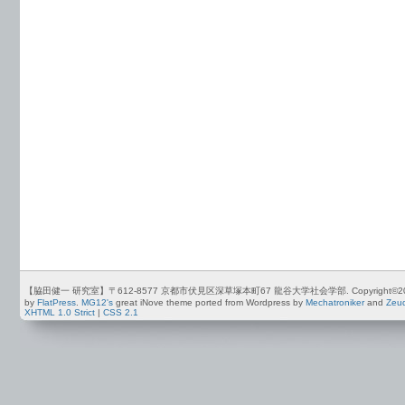
【脇田健一 研究室】〒612-8577 京都市伏見区深草塚本町67 龍谷大学社会学部. Copyright©2012-2026 by
by
FlatPress
.
MG12's
great iNove theme ported from Wordpress by
Mechatroniker
and
Zeu
XHTML 1.0 Strict
|
CSS 2.1