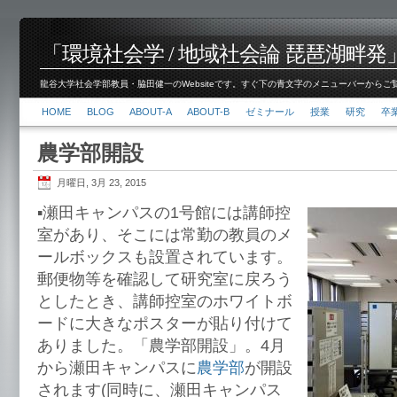
「環境社会学 / 地域社会論 琵琶湖畔発」脇田 健
龍谷大学社会学部教員・脇田健一のWebsiteです。すぐ下の青文字のメニューバーからご覧くださ
HOME
BLOG
ABOUT-A
ABOUT-B
ゼミナール
授業
研究
卒
農学部開設
月曜日, 3月 23, 2015
▪︎瀬田キャンパスの1号館には講師控
室があり、そこには常勤の教員のメ
ールボックスも設置されています。
郵便物等を確認して研究室に戻ろう
としたとき、講師控室のホワイトボ
ードに大きなポスターが貼り付けて
ありました。「農学部開設」。4月
から瀬田キャンパスに
農学部
が開設
されます(同時に、瀬田キャンパス