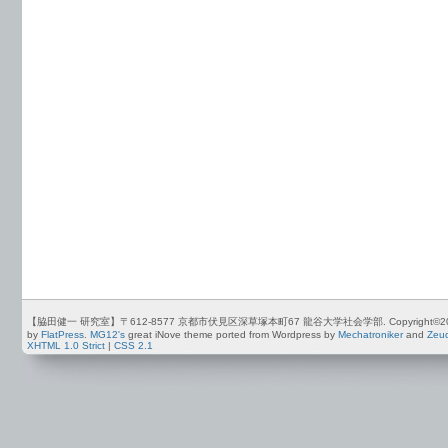
【脇田健一 研究室】〒612-8577 京都市伏見区深草塚本町67 龍谷大学社会学部. Copyright©2012-2026 by
by
FlatPress
.
MG12's
great iNove theme ported from Wordpress by
Mechatroniker
and
Zeu
XHTML 1.0 Strict
|
CSS 2.1