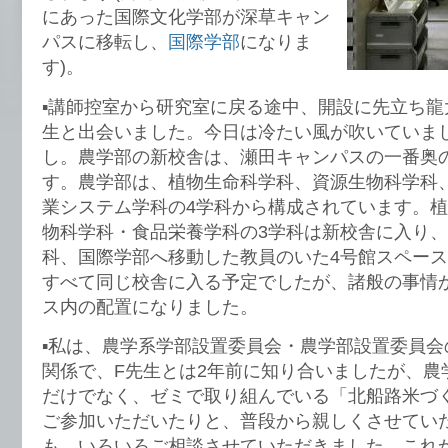
にあった国際文化学部が深草キャン
パスに移転し、
国際学部
になりま
す)。
▪︎講師控室から研究室に戻る途中、開設に先立ち
生と出会いました。今日は冷たい風が吹いていま
し。農学部の新校舎は、瀬田キャンパスの一番奥
す。農学部は、植物生命科学科、資源生物科学科
業システム学科の4学科から構成されています。
物科学科・食品栄養学科の3学科は新校舎に入り
科、国際学部へ移動した教員のいた4号館スペー
すべて同じ校舎に入る予定でしたが、諸般の事情
ス内の配置になりました。
▪︎私は、農学系学部設置委員会・農学部設置委員
関係で、F先生とは2年前に知り合いましたが、農
だけでなく、ゼミで取り組んでいる「北船路米づ
ご参加いただいたりと、普段から親しくさせてい
も、いろいろご相談させていただきました。これ