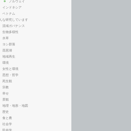
ノルウェイ
インドネシア
ベトナム
んな研究しています
流域ガバナンス
生物多様性
水草
ヨシ群落
琵琶湖
地域再生
環境
女性と環境
思想・哲学
死生観
宗教
幸せ
景観
地理・地形・地図
歴史
食と農
社会学
民俗学