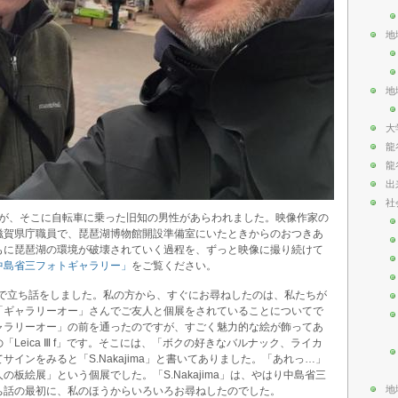
地
地
大
龍
龍
出
社
したが、そこに自転車に乗った旧知の男性があらわれました。映像作家の
滋賀県庁職員で、琵琶湖博物館開設準備室にいたときからのおつきあ
もに琵琶湖の環境が破壊されていく過程を、ずっと映像に撮り続けて
中島省三フォトギャラリー」
をご覧ください。
下で立ち話をしました。私の方から、すぐにお尋ねしたのは、私たちが
「ギャラリーオー」さんでご友人と個展をされていることについてで
ャラリーオー」の前を通ったのですが、すごく魅力的な絵が飾ってあ
Leica Ⅲ f」です。そこには、「ボクの好きなバルナック、ライカ
インをみると「S.Nakajima」と書いてありました。「あれっ…」
板絵展」という個展でした。「S.Nakajima」は、やはり中島省三
地
ち話の最初に、私のほうからいろいろお尋ねしたのでした。