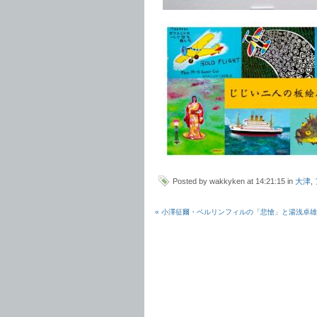
Posted by wakkyken at 14:21:15 in
大津
,
« 小澤征爾・ベルリンフィルの「悲愴」と湯浅卓