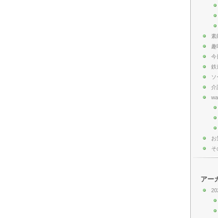
素
趣
今
鉄
ソ
介
wa
お
そ
アー
20