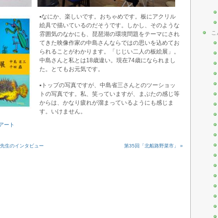
▪︎なにか、楽しいです。おちゃめです。板にアクリル
絵具で描いているのだそうです。しかし、そのような
こ
雰囲気のなかにも、琵琶湖の環境問題をテーマにされ
てきた映像作家の中島さんならではの思いを込めてお
られることがわかります。「じじい二人の板絵展」。
中島さんと私とは18歳違い。現在74歳になられまし
た。とてもお元気です。
▪︎トップの写真ですが、中島省三さんとのツーショッ
トの写真です。私、笑っていますが、まぶたの感じ等
からは、かなり疲れが溜まっているようにも感じま
す。いけません。
アート
雄先生のインタビュー
第35回「北船路野菜市」 »