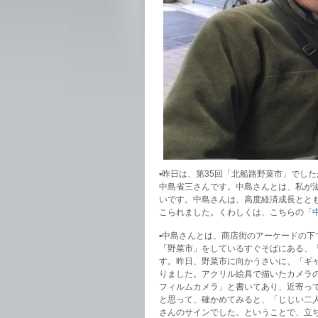
▪︎昨日は、第35回「北船路野菜市」で
中島省三さんです。中島さんとは、私が
いです。中島さんは、高度経済成長とと
こられました。くわしくは、こちらの
「
▪︎中島さんとは、商店街のアーケードの
「野菜市」をしているすぐそばにある、
す。昨日、野菜市に向かうさいに、「ギ
りました。アクリル絵具で描いたカメラの「
フィルムカメラ」と書いてあり、近寄ってサ
と思って、確かめてみると、「じじい二人の
さんのサインでした。ということで、立