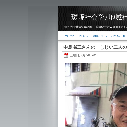
「環境社会学 / 地域社会
龍谷大学社会学部教員・脇田健一のWebsiteです。
HOME
BLOG
ABOUT-A
ABOUT-B
中島省三さんの「じじい二人の
土曜日, 2月 28, 2015