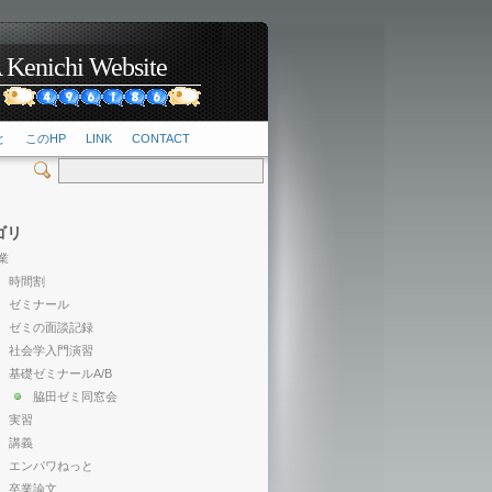
hi Website
2
と
このHP
LINK
CONTACT
ゴリ
業
時間割
ゼミナール
ゼミの面談記録
社会学入門演習
基礎ゼミナールA/B
脇田ゼミ同窓会
実習
講義
エンパワねっと
卒業論文