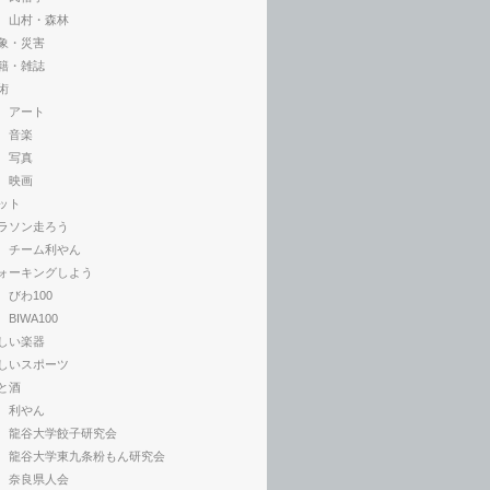
山村・森林
象・災害
籍・雑誌
術
アート
音楽
写真
映画
ット
ラソン走ろう
チーム利やん
ォーキングしよう
びわ100
BIWA100
しい楽器
しいスポーツ
と酒
利やん
龍谷大学餃子研究会
龍谷大学東九条粉もん研究会
奈良県人会