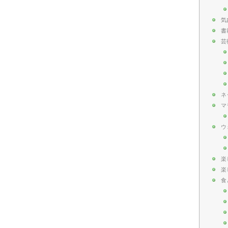
気
書
芸
ネ
マ
ウ
楽
楽
食