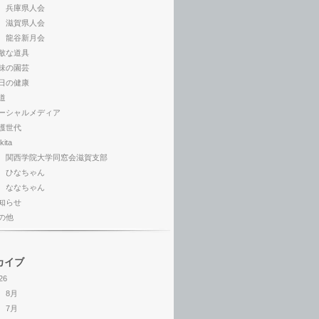
兵庫県人会
滋賀県人会
龍谷新月会
敵な道具
味の園芸
日の健康
道
ーシャルメディア
護世代
kita
関西学院大学同窓会滋賀支部
ひなちゃん
ななちゃん
知らせ
の他
カイブ
26
8月
7月