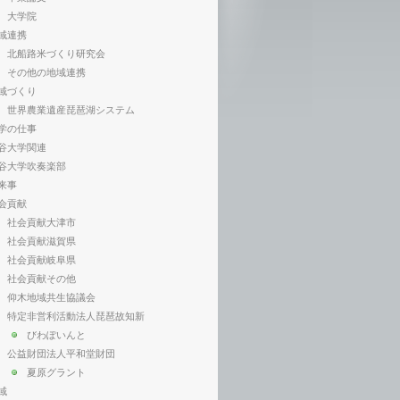
大学院
域連携
北船路米づくり研究会
その他の地域連携
域づくり
世界農業遺産琵琶湖システム
学の仕事
谷大学関連
谷大学吹奏楽部
来事
会貢献
社会貢献大津市
社会貢献滋賀県
社会貢献岐阜県
社会貢献その他
仰木地域共生協議会
特定非営利活動法人琵琶故知新
びわぽいんと
公益財団法人平和堂財団
夏原グラント
域