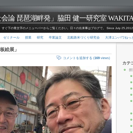
論 琵琶湖畔発」脇田 健一研究室 WAKITA Kenic
すぐ下の青文字のメニューバーからご覧ください。日々の出来事はブログで。 Since July 25,201
ゼミナール
授業
研究
卒業論文
北船路米づくり研究会
大津エンパワねっ
板絵展」
コメントを追加する (
169
views)
カテ
授