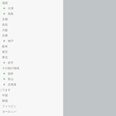
滋賀
大津
高島
京都
奈良
大阪
兵庫
神戸
岐阜
東京
東北
岩手
その他の地域
福井
富山
北海道
にでます
中国
韓国
フィリピン
ヨーロッパ