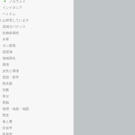
ノルウェイ
インドネシア
ベトナム
んな研究しています
流域ガバナンス
生物多様性
水草
ヨシ群落
琵琶湖
地域再生
環境
女性と環境
思想・哲学
死生観
宗教
幸せ
景観
地理・地形・地図
歴史
食と農
社会学
民俗学