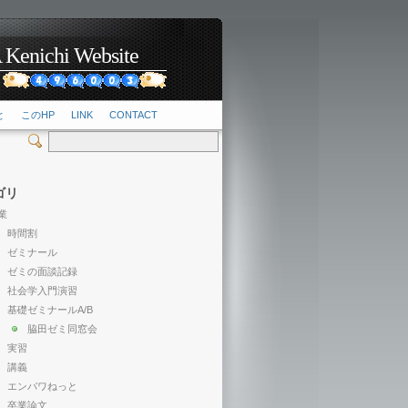
hi Website
2
と
このHP
LINK
CONTACT
ゴリ
業
時間割
ゼミナール
ゼミの面談記録
社会学入門演習
基礎ゼミナールA/B
脇田ゼミ同窓会
実習
講義
エンパワねっと
卒業論文