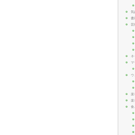
気
書
芸
ネ
マ
ウ
楽
楽
食