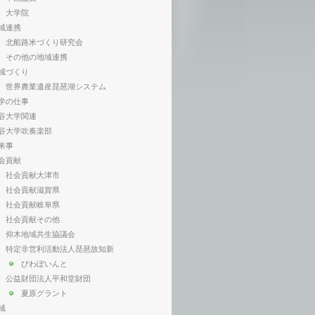
大学院
域連携
北船路米づくり研究会
その他の地域連携
域づくり
世界農業遺産琵琶湖システム
学の仕事
谷大学関連
谷大学吹奏楽部
来事
会貢献
社会貢献大津市
社会貢献滋賀県
社会貢献岐阜県
社会貢献その他
仰木地域共生協議会
特定非営利活動法人琵琶故知新
びわぽいんと
公益財団法人平和堂財団
夏原グラント
域