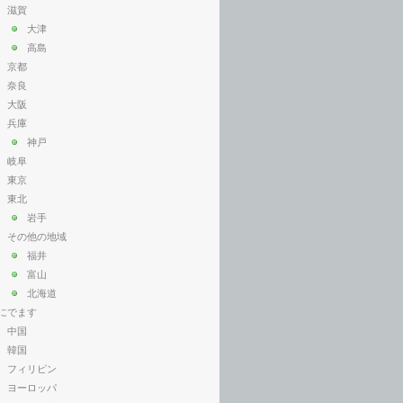
滋賀
大津
高島
京都
奈良
大阪
兵庫
神戸
岐阜
東京
東北
岩手
その他の地域
福井
富山
北海道
にでます
中国
韓国
フィリピン
ヨーロッパ