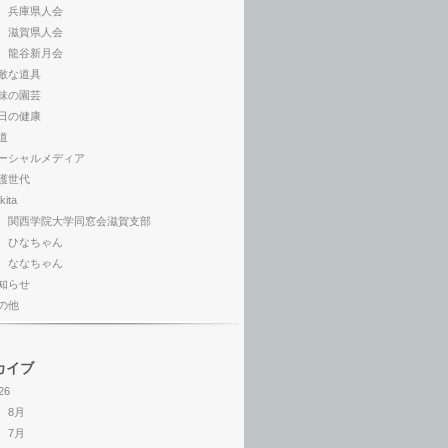
兵庫県人会
滋賀県人会
龍谷新月会
敵な道具
味の園芸
日の健康
道
ーシャルメディア
護世代
kita
関西学院大学同窓会滋賀支部
ひなちゃん
ななちゃん
知らせ
の他
カイブ
26
8月
7月