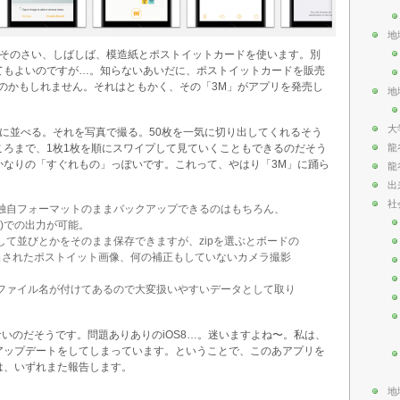
地
。そのさい、しばしば、模造紙とポストイットカードを使います。別
てもよいのですが…。知らないあいだに、ポストイットカードを販売
のかもしれません。それはともかく、その「3M」がアプリを発売し
地
大
に並べる。それを写真で撮る。50枚を一気に切り出してくれるそう
ころまで、1枚1枚を順にスワイプして見ていくこともできるのだそう
龍
かなりの「すぐれもの」っぽいです。これって、やはり「3M」に踊ら
龍
出
社
独自フォーマットのままバックアップできるのはもちろん、
jpeg)での出力が可能。
化して並びとかをそのまま保存できますが、zipを選ぶとボードの
出されたポストイット画像、何の補正もしていないカメラ撮影
ファイル名が付けてあるので大変扱いやすいデータとして取り
ないのだそうです。問題ありありのiOS8…。迷いますよね〜。私は、
ップデートをしてしまっています。ということで、このあアプリを
は、いずれまた報告します。
地