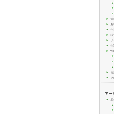
素
趣
今
鉄
ソ
介
wa
お
そ
アー
20