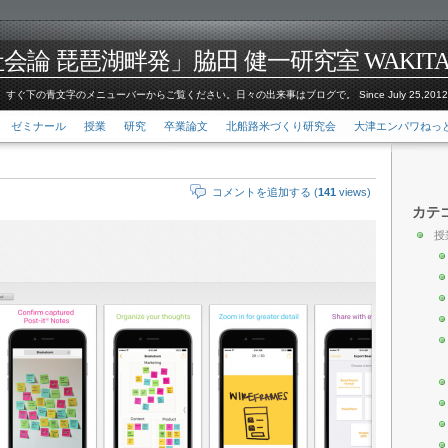
論 琵琶湖畔発」脇田 健一研究室 WAKITA Kenic
すぐ下の青文字のメニューバーからご覧ください。日々の出来事はブログで。 Since July 25,201
ゼミナール
授業
研究
卒業論文
北船路米づくり研究会
大津エンパワねっ
コメントを追加する (
141
views)
カテ
授