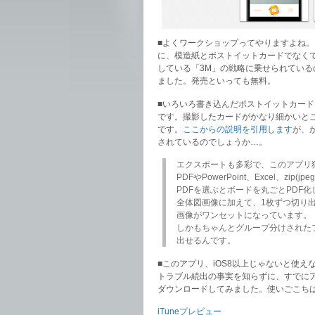
■よくワークショップってやりますよね
に、模造紙とポストイットカードでなく
している「3M」の戦略に乗せられている
ました。発売といっても無料。
■いろいろ書き込んだポストイットカード
です。撮影したカードがかなり細かいと
です。
ここからの説明を引用します
が、
されているのでしょうか…。
エクスポートも多彩で、このアプリ
PDFやPowerPoint、Excel、zip(
PDFを選ぶとボードを丸ごとPDF
全体図画像に加えて、1枚ずつ切り
画像がワンセットになっています。
しかもちゃんとグループ分けされた
出せるんです。
■このアプリ、iOS8以上じゃないと使え
トラブル続出の事実を知らずに、すでにア
ダウンロードしてみました。使いごこち
iTuneプレビュー