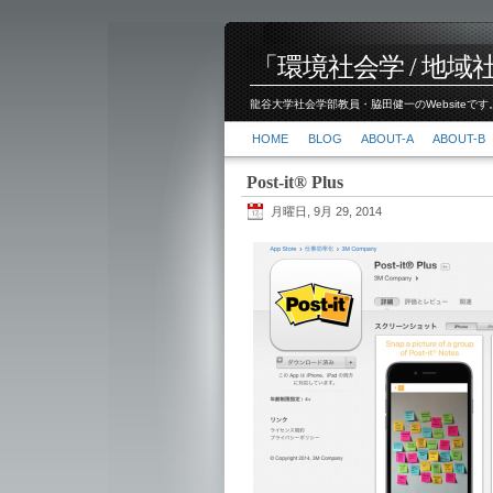
「環境社会学 / 地域社会
龍谷大学社会学部教員・脇田健一のWebsiteです。
HOME
BLOG
ABOUT-A
ABOUT-B
Post-it® Plus
月曜日, 9月 29, 2014