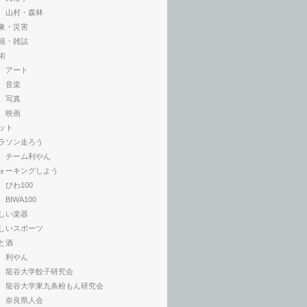
山村・森林
象・災害
籍・雑誌
術
アート
音楽
写真
映画
ット
ラソン走ろう
チーム利やん
ォーキングしよう
びわ100
BIWA100
しい楽器
しいスポーツ
と酒
利やん
龍谷大学餃子研究会
龍谷大学東九条粉もん研究会
奈良県人会