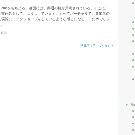
iPadをもちよる。画面には、共通の机が用意されている。そこに、
に書込みをして、はりつけています。すべてバーチャルで。参加者の
上で実際にワークショップをしているような感じになる…。だめでしょ
と。
な道具
猪鹿庁（里山づくり） »
旅