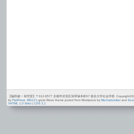
【脇田健一 研究室】〒612-8577 京都市伏見区深草塚本町67 龍谷大学社会学部. Copyright©2012-2026 by
by
FlatPress
.
MG12's
great iNove theme ported from Wordpress by
Mechatroniker
and
Zeu
XHTML 1.0 Strict
|
CSS 2.1