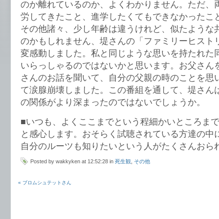
のか離れているのか、よくわかりません。ただ、
労してきたこと、進学したくてもできなかったこ
その他諸々、少し年齢は違うけれど、似たような
のかもしれません、堤さんの「ファミリーヒスト
変感動しました。私と同じような思いを持たれた
いらっしゃるのではないかと思います。お父さん
さんのお話を聞いて、自分の父親の時のことを思
て涙腺崩壊しました。この番組を通して、堤さん
の関係がより深まったのではないでしょうか。
■いつも、よくここまでという程細かいところま
と感心します。おそらく試聴されている方達の中
自分のルーツも知りたいという人がたくさんおら
Posted by wakkyken at 12:52:28 in
死生観
,
その他
« ブロムシュテットさん