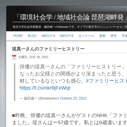
「環境社会学 / 地域社会論 琵琶湖畔発」脇田 健
龍谷大学社会学部教員・脇田健一のWebsiteです。すぐ下の青文字のメニューバーからご覧くださ
HOME
BLOG
ABOUT-A
ABOUT-B
ゼミナール
授業
研究
卒
堤真一さんのファミリーヒストリー
火曜日, 10月 26, 2021
俳優の堤真一さんの「ファミリーヒストリー」
なったお父様との関係がより深まったと思う。
材しているなといつも感心。
#ファミリーヒス
https://t.co/okr8jFxWqr
— 脇田健一 (@wakkyken)
October 25, 2021
■昨晩、俳優の堤真一さんがゲストのNHK「ファ
ました。堤さんはー57歳です。私とは6歳違いま