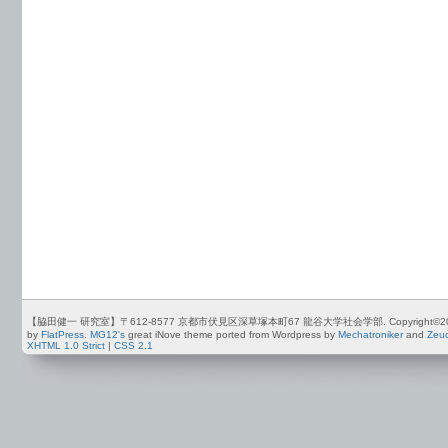
【脇田健一 研究室】〒612-8577 京都市伏見区深草塚本町67 龍谷大学社会学部. Copyright©2012-2026 by
by
FlatPress
.
MG12's
great iNove theme ported from Wordpress by
Mechatroniker
and
Zeu
XHTML 1.0 Strict
|
CSS 2.1