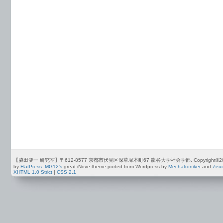
【脇田健一 研究室】〒612-8577 京都市伏見区深草塚本町67 龍谷大学社会学部. Copyright©2012-2026 by
by
FlatPress
.
MG12's
great iNove theme ported from Wordpress by
Mechatroniker
and
Zeu
XHTML 1.0 Strict
|
CSS 2.1