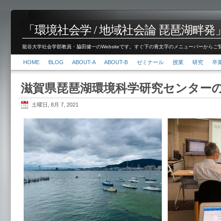
「環境社会学 / 地域社会論 琵琶湖畔発」脇田 健
龍谷大学社会学部教員・脇田健一のWebsiteです。すぐ下の青文字のメニューバーからご覧くださ
HOME
BLOG
ABOUT-A
ABOUT-B
ゼミナール
授業
研究
卒
滋賀県琵琶湖環境科学研究センター
土曜日, 8月 7, 2021