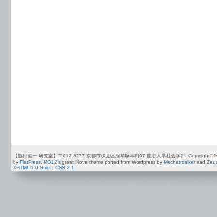
【脇田健一 研究室】〒612-8577 京都市伏見区深草塚本町67 龍谷大学社会学部. Copyright©2012-2026 by
by
FlatPress
.
MG12's
great iNove theme ported from Wordpress by
Mechatroniker
and
Zeu
XHTML 1.0 Strict
|
CSS 2.1