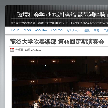
「環境社会学 / 地域社会論 琵琶湖畔発」脇田 健
龍谷大学社会学部教員・脇田健一のWebsiteです。すぐ下の青文字のメニューバーからご覧くださ
HOME
BLOG
ABOUT-A
ABOUT-B
ゼミナール
授業
研究
卒
龍谷大学吹奏楽部 第46回定期演奏会
金曜日, 12月 27, 2019