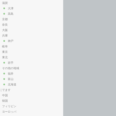
滋賀
大津
高島
京都
奈良
大阪
兵庫
神戸
岐阜
東京
東北
岩手
その他の地域
福井
富山
北海道
にでます
中国
韓国
フィリピン
ヨーロッパ