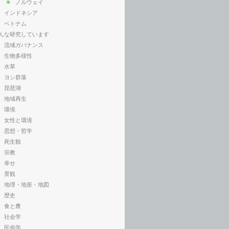
ノルウェイ
インドネシア
ベトナム
んな研究しています
流域ガバナンス
生物多様性
水草
ヨシ群落
琵琶湖
地域再生
環境
女性と環境
思想・哲学
死生観
宗教
幸せ
景観
地理・地形・地図
歴史
食と農
社会学
民俗学