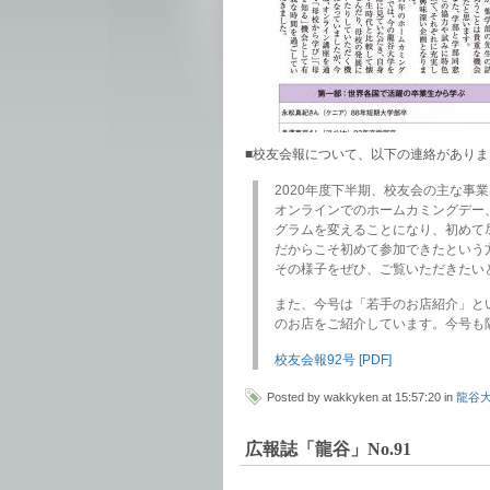
■校友会報について、以下の連絡があり
2020年度下半期、校友会の主な事
オンラインでのホームカミングデー
グラムを変えることになり、初めて
だからこそ初めて参加できたという
その様子をぜひ、ご覧いただきたい
また、今号は「若手のお店紹介」と
のお店をご紹介しています。今号も
校友会報92号 [PDF]
Posted by wakkyken at 15:57:20 in
龍谷
広報誌「龍谷」No.91