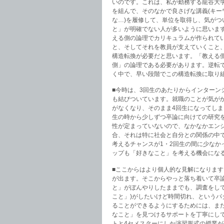
いのです。これは、私が勤務する龍谷大
を組んで、そのなかで良さげな講義(キ
な…)を履修して、単位を取得し、気が
と」が明確でない人が多いように思います
える側の論理でカリキュラムが作られて
と、そしてそれを教員が支えていくこと
構造転換が必要だと思います。「教える側
側」の論理である必要があります。逆転
く中で、早い段階でこの構造転換に取り
■今時は、3回生のあたりからインター
も結びついています。就職のことが気が
がなくなり、そのまま4回生になってし
生の時から少しずつ卒論に向けての研究
性が定まっていないので、なかなかエン
合、それは特に社会と自分との関係の中
考えるチャンスが1・2回生の間に少な
ップも「好きなこと」を考える機会にな
■ここからはより個人的な見解になりま
が出ます。そこからやっと落ち着いて卒
と」がぼんやりしたままでも、調査をして
こと」)がしたいけど時間切れ、という
ることができるようにするためには、ま
なこと」を見つけるサポートを丁寧にし
トと4セメスターにしか演習形式の授業が