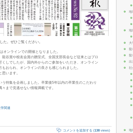
地
地
ました。ぜひご覧ください。
大
龍
業はオンラインでの開催となりました。
龍
、龍谷賞や校友会賞の贈呈式、全国支部長会など従来とはプロ
出
尽くしでしたが、国内外からのご参加をいただき、オンライン
方もおられ、オンラインの良さも感じられました。
社
と思います。
いう特集を企画しました。卒業後5年以内の卒業生のこだわり
隅々まで見逃せない情報満載です。
大学関連
地
コメントを追加する (
138
views)