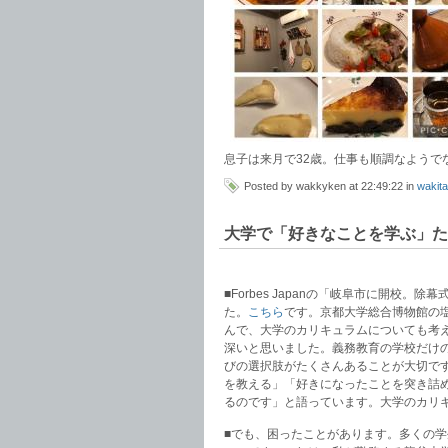
息子は来月で32歳。仕事も順調なようで
Posted by wakkyken at 22:49:22 in
wakita
大学で「好きなことを学ぶ」た
■Forbes Japanの「岐阜市に開校
た。
こちら
です。京都大学総合博物館の
んで、大学のカリキュラムについても考
深いと思いました。義務教育の学校だけ
びの選択肢がたくさんあることが大切で
を教える」「好きになったことを突き詰
るのです」と語っています。大学のカリ
■でも、困ったことがあります。多くの学