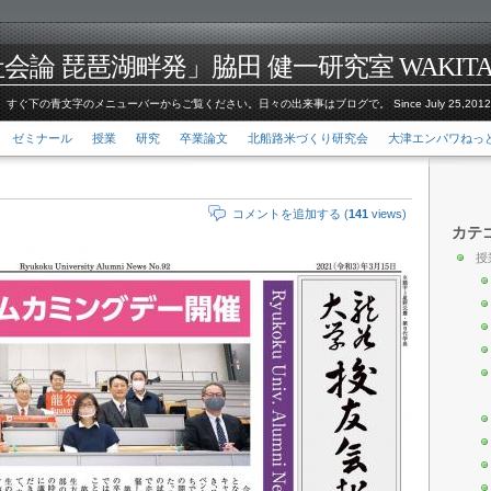
論 琵琶湖畔発」脇田 健一研究室 WAKITA Kenic
すぐ下の青文字のメニューバーからご覧ください。日々の出来事はブログで。 Since July 25,201
ゼミナール
授業
研究
卒業論文
北船路米づくり研究会
大津エンパワねっ
コメントを追加する (
141
views)
カテ
授