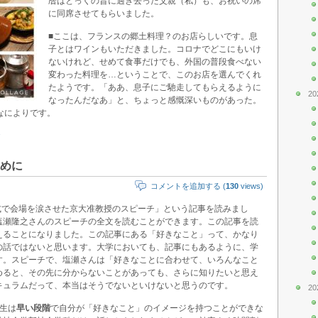
暦はとっくの昔に過ぎ去った父親（私）も、お祝いの席
に同席させてもらいました。
■ここは、フランスの郷土料理？のお店らしいです。息
子とはワインもいただきました。コロナでどこにもいけ
ないけれど、せめて食事だけでも、外国の普段食べない
変わった料理を…ということで、このお店を選んでくれ
たようです。「ああ、息子にご馳走してもらえるように
20
なったんだなあ」と、ちょっと感慨深いものがあった。
なによりです。
めに
コメントを追加する (
130
views)
。除幕式で会場を涙させた京大准教授のスピーチ」という記事を読みまし
塩瀬隆之さんのスピーチの全文を読むことができます。この記事を読
えることになりました。この記事にある「好きなこと」って、かなり
の話ではないと思います。大学においても、記事にもあるように、学
す。スピーチで、塩瀬さんは「好きなことに合わせて、いろんなこと
めると、その先に分からないことがあっても、さらに知りたいと思え
キュラムだって、本当はそうでないといけないと思うのです。
20
生は
早い段階
で自分が「好きなこと」のイメージを持つことができな