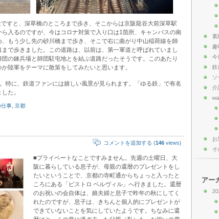
段ですと、深草橋のところまで歩き、そこからは京阪龍谷大前深草駅
から入るのですが、今はコロナ対策で入り口は1箇所、キャンパスの南
素
め、もう少し先の砂川橋まで歩き、そこで右に曲がり中山稲荷線を師
趣
口まで歩きました。この道路は、以前は、第一軍道と呼ばれていまし
今
師団の錬兵場と師団駐屯地とを結ぶ道路だったそうです。このあたり
つか陸軍をテーマに散策をしてみたいと思います。
鉄
ソ
た。特に、鉄道ファンには嬉しい風景が見られます。「ゆる鉄」で有名
介
ました。
wa
の仕事
,
京都
お
コメントを追加する (
146
views)
そ
■プライベートなことですみません。先週の土曜日、大
阪に暮らしている息子が、母親の還暦のプレゼントをし
たいということで、京都の寺町通からちょっと入ったと
アー
ころにある「ビストロ ベルヴィル」へ行きました。還暦
20
のお祝いの会自体は、娘夫婦と息子で昨年の秋にしてく
れたのですが、息子は、きちんと個人的にプレゼントが
できていないことを気にしていたようです。ちなみに還