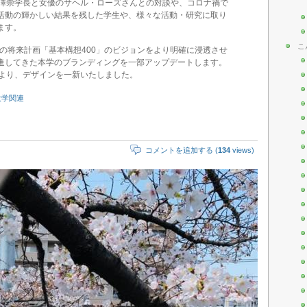
澤崇学長と女優のサヘル・ローズさんとの対談や、コロナ禍で
活動の輝かしい結果を残した学生や、様々な活動・研究に取り
ます。
こ
学の将来計画「基本構想400」のビジョンをより明確に浸透させ
進してきた本学のブランディングを一部アップデートします。
号より、デザインを一新いたしました。
大学関連
コメントを追加する (
134
views)