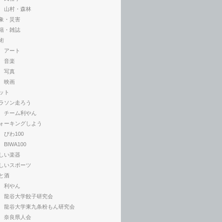
山村・森林
象・災害
籍・雑誌
術
アート
音楽
写真
映画
ット
ラソン走ろう
チーム利やん
ォーキングしよう
びわ100
BIWA100
しい楽器
しいスポーツ
と酒
利やん
龍谷大学餃子研究会
龍谷大学東九条粉もん研究会
奈良県人会