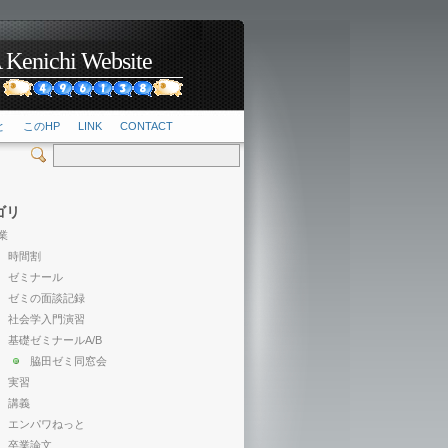
hi Website
2
と
このHP
LINK
CONTACT
ゴリ
業
時間割
ゼミナール
ゼミの面談記録
社会学入門演習
基礎ゼミナールA/B
脇田ゼミ同窓会
実習
講義
エンパワねっと
卒業論文