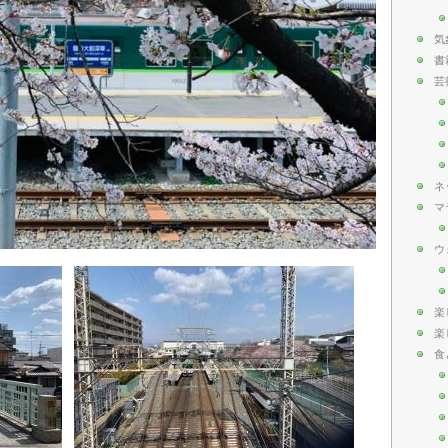
気
書
芸
ネ
マ
ウ
楽
楽
食