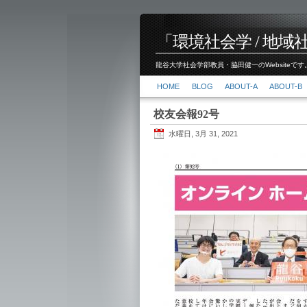
「環境社会学 / 地域社会
龍谷大学社会学部教員・脇田健一のWebsiteです。
HOME
BLOG
ABOUT-A
ABOUT-B
校友会報92号
水曜日, 3月 31, 2021