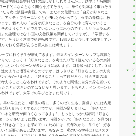
学社会学部社会学科だけの話しかもしれませんが…。効率よく時間割
ーワード的になんとなく関心を持てそうな…、単位が効率よく取れそう
ついたら次は演習や実習。でも、まだその段階では「自分が好きなこ
。アクティブラーニングとかPBLとかいっても、根本の骨格は、教
います。個々人の「自分が好きなこと」を自分の中に育んでいくこ
、そのようなことができていないように思うのです。カリキュラムの
」の論理ではなく(国の文教政策も関係していますが)、「学習する
です。そういう意味で構造転換です。18歳人口が少しずつ減少してい
組んでおく必要があると個人的には考えます。
ンシップに行く学生が増えてきます。最近のインターンシップは就職と
かりで、じっくり「好きなこと」を考えたり取り組んでいる心の余裕
まう…というパターンが多いように思います。口を酸っぱくして、3回
20
を進めようと指導をするのですが、はっきりと「好きなこと」の方向
ジンがかかりません。「好きなこと」って何だろう。社会学部の場
で考えることになるわけですが、そのような関係に自分の身を置いて
かったことが大きいのではないかと思います。もちろん、インターンシ
るわけですが、大学での学びとはまた別です。
す。早い学生だと、4回生の春に、多くのゼミ生も、夏頃までには内定
論に取り組もうとするわけですが、時間が足りません。「好きなこ
いると研究が面白くなってきます*。もっとしっかり調査(「好きな
パターンが多いように思います。時間をかけて「好きなこと」を見つけ
た「好きなこと」を深めていくためには、初年次から、学生が「好き
ていく必要があると思います。ちなみに、私のいる学科は1セメスター
ありません。3回生になる5セメスターから本格的な演習が始まりま