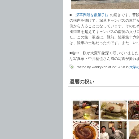
■
「深草界隈を散策(1)」
の続きです。普
の構内を抜けて、深草キャンパスの東門
側から入ることになっています。そのた
団街道を超えてキャンパスの南側の入り
た。この第一軍道は、戦前、陸軍第十六
は、陸軍の土地だったのです。また、い
■途中、桜が大変印象深く咲いていまし
な写真家・中井精也さん風の写真が撮れ
Posted by wakkyken at 22:57:58 in
大学
還暦の祝い