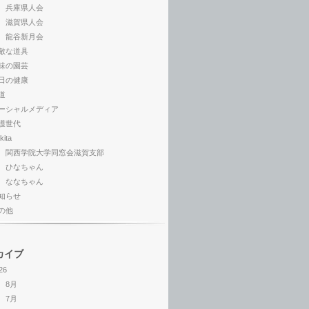
兵庫県人会
滋賀県人会
龍谷新月会
敵な道具
味の園芸
日の健康
道
ーシャルメディア
護世代
kita
関西学院大学同窓会滋賀支部
ひなちゃん
ななちゃん
知らせ
の他
カイブ
26
8月
7月