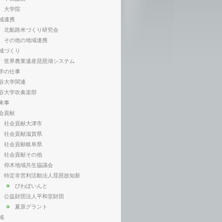
大学院
域連携
北船路米づくり研究会
その他の地域連携
域づくり
世界農業遺産琵琶湖システム
学の仕事
谷大学関連
谷大学吹奏楽部
来事
会貢献
社会貢献大津市
社会貢献滋賀県
社会貢献岐阜県
社会貢献その他
仰木地域共生協議会
特定非営利活動法人琵琶故知新
びわぽいんと
公益財団法人平和堂財団
夏原グラント
域