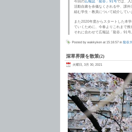
今回の
広報誌「龍谷」91号
では、入
活動自粛を余儀なくされる中、課外
組む学生・教員について紹介してい
また2020年度からスタートした本
ていくために、今春よりこれまで推
それに合わせて広報誌「龍谷」91
Posted by wakkyken at 15:16:57 in
龍谷
深草界隈を散策(2)
火曜日, 3月 30, 2021