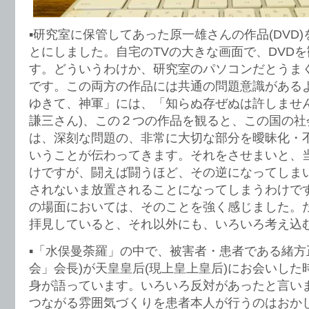
▪️研究室に保管してあった原一雄さんの作品(DVD
とにしました。自宅のTVの大きな画面で、DVD
す。どういうわけか、研究室のパソコンだとうま
です。この両方の作品には共通の問題意識がある
ゆきて、神軍」には、「知らぬ存ぜぬは許しません
謙三さん)、この２つの作品を観ると、この国の社
は、深刻な問題の、非常に大切な部分を曖昧化・
いうことが伝わってきます。それをさせまいと、
けですが、闘えば闘うほど、その逆になってしま
されないま放置されることになってしまうわけで
の場面においては、そのことを強く感じました。
拝見していると、それ以外にも、いろいろ考え込
▪️「水俣曼荼羅」の中で、被害者・患者である緒方
会」会長)が天皇皇后(現上皇上皇后)にお会いし
身が語っています。いろいろ反対があったと言い
つながる雰囲気づくりを患者本人が行うのはおか