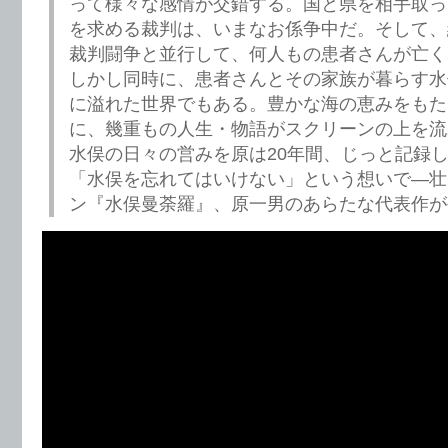
って様々な感情が交錯する。国と県を相手取っ
を求める裁判は、いまなお係争中だ。そして、
裁判闘争と並行して、何人もの患者さんが亡く
しかし同時に、患者さんとその家族が暮らす水
に溢れた世界でもある。豊かな海の恵みをもた
に、幾重もの人生・物語がスクリーンの上を流
水俣の日々の営みを原は20年間、じっと記録
「水俣を忘れてはいけない」という想いで―壮
ン『水俣曼荼羅』、原一男のあらたな代表作が