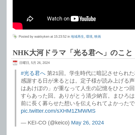
Posted by wakkyken at 15:23:52 in
地域再生
,
環境
,
映画
NHK大河ドラマ「光る君へ」のこと
日曜日, 5月 26, 2024
#光る君へ
第21回。学生時代に暗記させられ
感謝する日が来るとは。定子様が読み上げる声
はあけぼの」が重なって人生の記憶をひとつ回
すらあった回。ありがとう清少納言。まひろは
前に長く募らせた想いを伝えられてよかったで
pic.twitter.com/sXHM1ZMWMS
— KEI-CO (@keico)
May 26, 2024