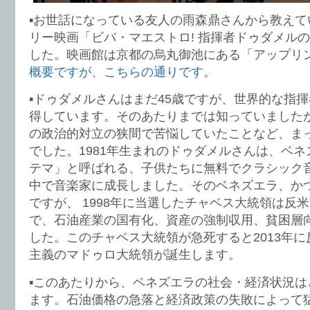
▪️お世話になっている友人の雨森鼎さんから教え
リー映画「ビバ・マエストロ! 指揮者ドゥダメル
した。映画館は京都の烏丸御池にある「アップリ
概要ですが、こちらの通りです
。
▪️ドゥダメルさんはまだ45歳ですが、世界的な指
得しています。そのあたりまでは知っていました
の政治的対立の狭間で苦悩していたことなど、ま
でした。1981年生まれのドゥダメルさんは、ベ
テマ」と呼ばれる、子供たちに無料でクラシック
中で音楽家に成長しました。そのベネズエラ、か
ですが、 1998年に当選したチャベス大統領は反
で、石油産業の国有化、資産の強制収用、貧困層
した。このチャベス大統領が急死すると2013年
主義のマドゥロ大統領が誕生します。
▪️このあたりから、ベネズエラの社会・経済状況
ます。石油価格の急落と経済政策の失敗によって