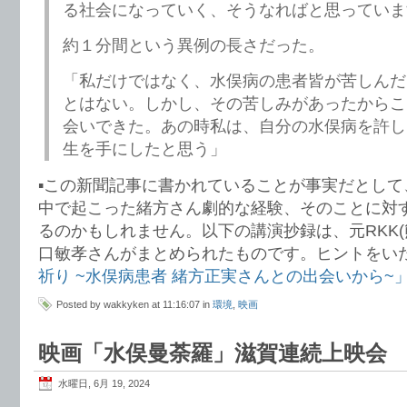
る社会になっていく、そうなればと思っていま
約１分間という異例の長さだった。
「私だけではなく、水俣病の患者皆が苦しんだ
とはない。しかし、その苦しみがあったからこ
会いできた。あの時私は、自分の水俣病を許し
生を手にしたと思う」
▪️この新聞記事に書かれていることが事実だとし
中で起こった緒方さん劇的な経験、そのことに対
るのかもしれません。以下の講演抄録は、元RKK(
口敏孝さんがまとめられたものです。ヒントをい
祈り ~水俣病患者 緒方正実さんとの出会いから~
Posted by wakkyken at 11:16:07 in
環境
,
映画
映画「水俣曼荼羅」滋賀連続上映会
水曜日, 6月 19, 2024