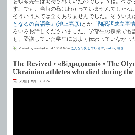
を領家先生は期待されていたのでしょうね。今から
す。でも、当時の私はわかっていませんでしたね
そういう人では全くありませんでした。そういえ
となるの言語学』(池上嘉彦)
とか
『翻訳語成立事情
ろいろお話しくださいました。学部生の授業でも
も、受講していた学生にはよく伝わっていなかっ
Posted by wakkyken at 16:30:07 in
こんな研究しています
,
wakita
,
映画
The Revived • «Відроджені» • The Oly
Ukrainian athletes who died during the
火曜日, 8月 13, 2024