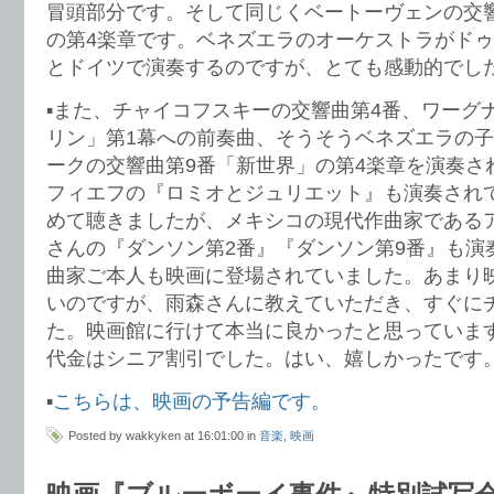
冒頭部分です。そして同じくベートーヴェンの交
の第4楽章です。ベネズエラのオーケストラがド
とドイツで演奏するのですが、とても感動的でし
▪️また、チャイコフスキーの交響曲第4番、ワーグ
リン」第1幕への前奏曲、そうそうベネズエラの
ークの交響曲第9番「新世界」の第4楽章を演奏さ
フィエフの『ロミオとジュリエット』も演奏され
めて聴きましたが、メキシコの現代作曲家である
さんの『ダンソン第2番』『ダンソン第9番』も演
曲家ご本人も映画に登場されていました。あまり
いのですが、雨森さんに教えていただき、すぐに
た。映画館に行けて本当に良かったと思っていま
代金はシニア割引でした。はい、嬉しかったです
▪️
こちらは、映画の予告編です。
Posted by wakkyken at 16:01:00 in
音楽
,
映画