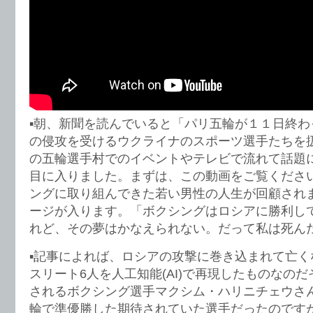
▪️朝、新聞を読んでいると「パリ五輪が１１日終
の侵攻を受けるウクライナのスポーツ選手たちを
の五輪選手村でのイベントやテレビで流れて話題
目に入りました。まずは、この動画をご覧くださ
ングに取り組んできた若い男性の人生が回顧され
ージが入ります。「ボクシングはロシアに勝利し
れど、その夢はかなえられない。だって私は死ん
▪️記事によれば、ロシアの攻撃に巻き込まれて亡
スリート6人を人工知能(AI)で再現したものなの
されるボクシング選手マクシム・ハリニチェウさん
輪で準優勝した期待されていた選手だったのですが、