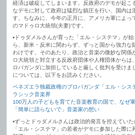
経済は破綻してしまいます。反政府のデモが起こ
なデモに対して政府は猛烈な鎮圧を行い、国内は
す。ちなみに、今年の正月に、アメリカ軍によっ
のマドゥロ大統領(夫妻)です。
▪️ドゥダメルさんが育った「エル・システマ」が始
ら、新米・反米に関わらず、ずっと国から強力な
わけです。そのあたり、政治と音楽の微妙な関係
ロ大統領と対立する反政府団体や人権団体からは
ロパガンダに加担していると厳しく批判を受けま
については、以下をお読みください。
ベネズエラ独裁政権のプロパガンダ「エル・シス
ラシック音楽界
100万人の子どもを育てた音楽教育の国で、なぜ
「簡単に語らないで」音楽家の想い
▪️ずっとドゥダメルさんは政治的発言を控えていたの
「エル・システマ」の若者がデモに参加した際に