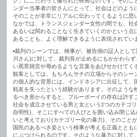
グ」にこだわって撮られた映画なのです。そのこ
ンダー当事者の皆さんにとって、社会はどのよう
そのことが非常にリアルに伝わってくるように思
なかでは、トランスジェンダー女性の間でも、社
あるいは関わることなく生きていくのかという点
あることも、よく理解できるように表現されてい
▪️裁判のシーンでは、検事が、被告側の証人として
川さん)に対して、裁判長が止めるにもかかわらず
い罵詈雑言や辱めるような言葉をあびせかけてく
観客としては、もちろんサチの立場からそのシー
の個人的な背景には、インドネシアに出征して、
戦友を失ったという経験があります。そのような
るべき形からすると、ブルーボーイの存在は許す
社会を成立させている男と女という2つのカテゴリ
自明性)、そこにすべての人びとを囲い込み閉じ込
いと考えており(カテゴリー化の暴力)、そのこと
国民のあるべき姿という検事が考える正義ととも
にぶつけられるのです。そのような暴力に対して