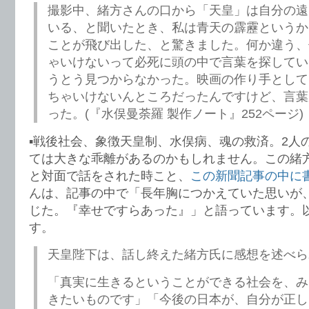
撮影中、緒方さんの口から「天皇」は自分の遠
いる、と聞いたとき、私は青天の霹靂というか
ことが飛び出した、と驚きました。何か違う、
ゃいけないって必死に頭の中で言葉を探してい
うとう見つからなかった。映画の作り手として
ちゃいけないんところだったんですけど、言葉
った。(『水俣曼荼羅 製作ノート』252ページ)
▪️戦後社会、象徴天皇制、水俣病、魂の救済。2人
ては大きな乖離があるのかもしれません。この緒
と対面で話をされた時こと、
この新聞記事の中に
んは、記事の中で「長年胸につかえていた思いが
じた。『幸せですらあった』」と語っています。
す。
天皇陛下は、話し終えた緒方氏に感想を述べら
「真実に生きるということができる社会を、み
きたいものです」「今後の日本が、自分が正し