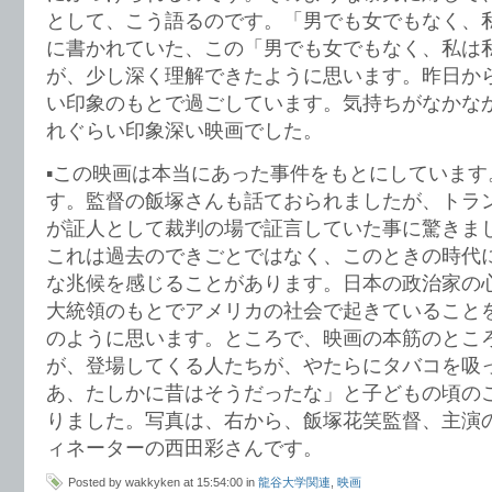
として、こう語るのです。「男でも女でもなく、
に書かれていた、この「男でも女でもなく、私は
が、少し深く理解できたように思います。昨日か
い印象のもとで過ごしています。気持ちがなかな
れぐらい印象深い映画でした。
▪️この映画は本当にあった事件をもとにしています。
す。監督の飯塚さんも話ておられましたが、トラ
が証人として裁判の場で証言していた事に驚きま
これは過去のできごとではなく、このときの時代
な兆候を感じることがあります。日本の政治家の
大統領のもとでアメリカの社会で起きていること
のように思います。ところで、映画の本筋のとこ
が、登場してくる人たちが、やたらにタバコを吸
あ、たしかに昔はそうだったな」と子どもの頃の
りました。写真は、右から、飯塚花笑監督、主演
ィネーターの西田彩さんです。
Posted by wakkyken at 15:54:00 in
龍谷大学関連
,
映画