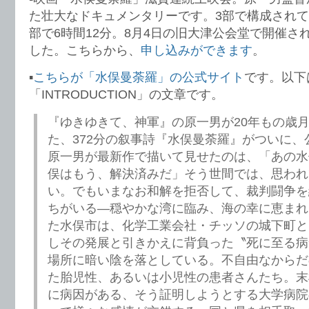
た壮大なドキュメンタリーです。3部で構成され
部で6時間12分。8月4日の旧大津公会堂で開催さ
した。こちらから、
申し込みができます
。
▪️
こちらが「水俣曼荼羅」の公式サイト
です。以下
「INTRODUCTION」の文章です。
『ゆきゆきて、神軍』の原一男が20年もの歳
た、372分の叙事詩『水俣曼荼羅』がついに、
原一男が最新作で描いて見せたのは、「あの水
俣はもう、解決済みだ」そう世間では、思われ
い。でもいまなお和解を拒否して、裁判闘争を
ちがいる―穏やかな湾に臨み、海の幸に恵まれ
た水俣市は、化学工業会社・チッソの城下町と
しその発展と引きかえに背負った〝死に至る病
場所に暗い陰を落としている。不自由なからだ
た胎児性、あるいは小児性の患者さんたち。末
に病因がある、そう証明しようとする大学病院