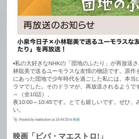
▪️私の大好きなNHKの「団地のふたり」が再放送
林聡美で送るユーモラスな友情の物語です。原作
にあった団地で少年時代を過ごした私には、本当
ラマでした。そのドラマが、再放送されるようです。2
～（全10話）、
夜10:00～10:45です。とても嬉しいです。ぜひ
い。
Posted by wakkyken at 16:44:33 in
映画
映画「ビバ・マエストロ!」