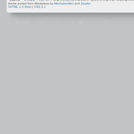
theme ported from Wordpress by
Mechatroniker
and
Zeuder
XHTML 1.0 Strict
|
CSS 2.1