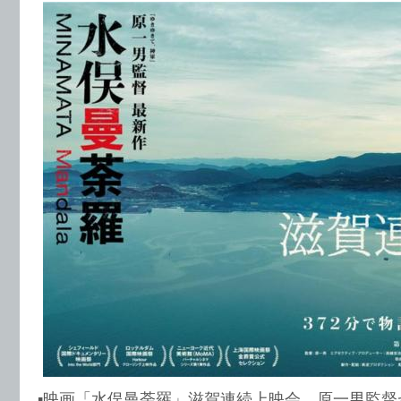
▪️映画「水俣曼荼羅」滋賀連続上映会。原一男監督