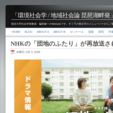
「環境社会学 / 地域社会論 琵琶湖畔発」脇田 健
龍谷大学社会学部教員・脇田健一のWebsiteです。すぐ下の青文字のメニューバーからご覧くださ
HOME
BLOG
ABOUT-A
ABOUT-B
ゼミナール
授業
研究
卒
NHKの「団地のふたり」が再放送さ
水曜日, 6月 3, 2026