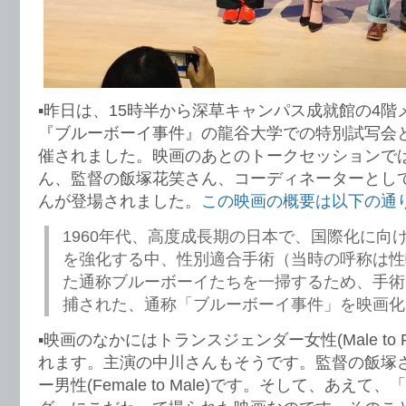
▪️昨日は、15時半から深草キャンパス成就館の4
『ブルーボーイ事件』の龍谷大学での特別試写会
催されました。映画のあとのトークセッションで
ん、監督の飯塚花笑さん、コーディネーターとし
んが登場されました。
この映画の概要は以下の通
1960年代、高度成長期の日本で、国際化に向
を強化する中、性別適合手術（当時の呼称は性
た通称ブルーボーイたちを一掃するため、手術
捕された、通称「ブルーボーイ事件」を映画化
▪️映画のなかにはトランスジェンダー女性(Male to 
れます。主演の中川さんもそうです。監督の飯塚
ー男性(Female to Male)です。そして、あえ