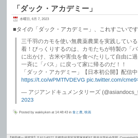
「ダック・アカデミー」
水曜日, 6月 7, 2023
■タイの「ダック・アカデミー」、これすごいで
三千羽のカモを使い無農薬農業を実践している
着！びっくりするのは、カモたちが特製の「バ
に出かけ、古米や害虫を食べたりして自由に過
一斉に「バス」に戻って家に帰るのだ！！
「ダック・アカデミー」【日本初公開】配信中
https://t.co/wPMTfVDEVG
pic.twitter.com/cme
— アジアンドキュメンタリーズ (@asiandocs_t
2023
Posted by wakkyken at 14:48:43 in
食と農
,
映画
【脇田健一 研究室】〒612-8577 京都市伏見区深草塚本町67 龍谷大学社会学部. Copyright©2012-2026 by