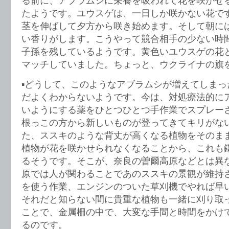
る前に、アブラムシに栄養を吸われて花を咲かせ
たようです。ユウスゲは、一日しか咲かない花で
茎を伸ばして夕方から咲き始めます。そして朝に
い香りがします。こうやって競合相手の少ない時
子孫を残しているようです。黄色いユウスゲの花
マッチしていました。ちょっと、ウクライナの旗
▪️どうして、このようなアブラムシが増えてしま
だよくわからないようです。今は、対処療法的に
いようにする薬をひとつひとつ手作業でスプレー
根っこの方から新しいものが登ってきてキリがな
た、ススキのような背丈が高くなる植物をそのま
植物が花を咲かせられなくなることから、これも
るそうです。そこが、奈良の曽爾高原などとは異な
原では人が関わることであのススキの景観が維持さ
を使う作業、エンジンのついた草刈機でやれば早
それだと知らない間に貴重な植物も一緒に刈り取
ことで、金属柵の中で、大変な手間と時間をかけ
るのです。