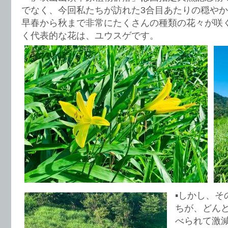
でなく、今回私たちが訪れた3合目あたりの穏や
早春から秋まで非常にたくさんの種類の花々が咲
く代表的な花は、ユウスゲです。
▪️しかし、
ちが、どん
べられて激