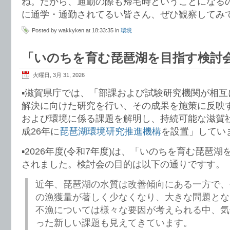
ね。だから、通勤の際も帰宅時ということになる
に通学・通勤されてるい皆さん、ぜひ観察してみ
Posted by wakkyken at 18:33:35 in
環境
「いのちを育む琵琶湖を目指す検討会
火曜日, 3月 31, 2026
▪️滋賀県庁では、「部課および試験研究機関が相
解決に向けた研究を行い、その成果を施策に反映
および環境に係る課題を解明し、持続可能な滋賀
成26年に
琵琶湖環境研究推進機構
を設置」してい
▪️2026年度(令和7年度)は、「いのちを育む琵琶
されました。検討会の目的は以下の通りですす。
近年、琵琶湖の水質は改善傾向にある一方で、
の漁獲量が著しく少なくなり、大きな問題とな
不漁については様々な要因が考えられる中、気
った新しい課題も見えてきています。