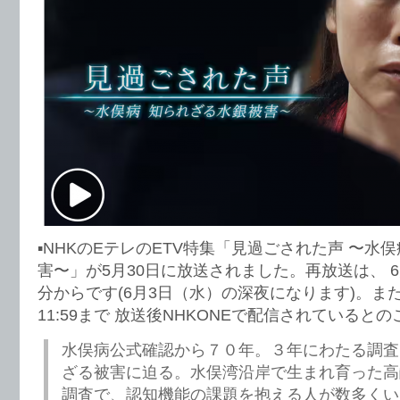
▪️NHKのEテレのETV特集「見過ごされた声 〜水
害〜」が5月30日に放送されました。再放送は、 6
分からです(6月3日（水）の深夜になります)。また、
11:59まで 放送後NHKONEで配信されていると
水俣病公式確認から７０年。３年にわたる調査
ざる被害に迫る。水俣湾沿岸で生まれ育った高
調査で、認知機能の課題を抱える人が数多くい