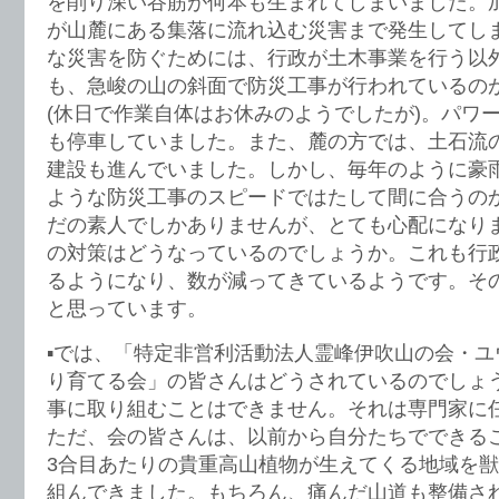
を削り深い谷筋が何本も生まれてしまいました。
が山麓にある集落に流れ込む災害まで発生してし
な災害を防ぐためには、行政が土木事業を行う以
も、急峻の山の斜面で防災工事が行われているの
(休日で作業自体はお休みのようでしたが)。パワ
も停車していました。また、麓の方では、土石流
建設も進んでいました。しかし、毎年のように豪
ような防災工事のスピードではたして間に合うの
だの素人でしかありませんが、とても心配になり
の対策はどうなっているのでしょうか。これも行
るようになり、数が減ってきているようです。そ
と思っています。
▪️では、「特定非営利活動法人霊峰伊吹山の会・
り育てる会」の皆さんはどうされているのでしょ
事に取り組むことはできません。それは専門家に
ただ、会の皆さんは、以前から自分たちでできる
3合目あたりの貴重高山植物が生えてくる地域を
組んできました。もちろん、痛んだ山道も整備さ