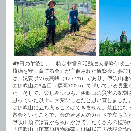
▪️昨日の午後は、「特定非営利活動法人霊峰伊吹
植物を守り育てる会」が主催された観察会に参加
は、滋賀県の最高峰（1377m）であり、伊吹山
の伊吹山の3合目（標高720m）で咲いている貴
た。そして、楽しみつつも、伊吹山の災害の深刻
思っていた以上に大変なことだと思い直しました
は伊吹山に立ち入ることはできません。禁止にな
察会ということで、会の皆さんのガイドで立ち入
伊吹山頂では春から秋にかけて、たくさんの植物
「伊吹山山頂草原植物群落」は国指定天然記念物