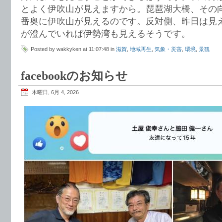
とよく伊吹山が見えますから。琵琶湖大橋、その
番奥に伊吹山が見えるのです。反対側、昨日は見
が澄んでいれば伊勢湾も見えるそうです。
Posted by wakkyken at 11:07:48 in
滋賀
,
地域再生
,
気象・災害
,
環境
,
景観
facebookのお知らせ
木曜日, 6月 4, 2026