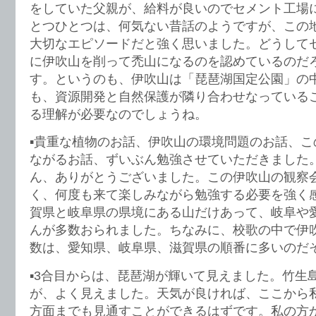
をしていた父親が、給料が良いのでセメント工場
とつひとつは、何気ない昔話のようですが、この
大切なエピソードだと強く思いました。どうして
に伊吹山を削って禿山になるのを認めているのだ
す。というのも、伊吹山は「琵琶湖国定公園」の
も、資源開発と自然保護が隣り合わせなっている
る理解が必要なのでしょうね。
▪️貴重な植物のお話、伊吹山の環境問題のお話、
ながるお話、ずいぶん勉強させていただきました
ん、ありがとうございました。この伊吹山の観察
く、何度も来て楽しみながら勉強する必要を強く
賀県と岐阜県の県境にある山だけあって、岐阜や
んが多数おられました。ちなみに、校歌の中で伊
数は、愛知県、岐阜県、滋賀県の順番に多いのだ
▪️3合目からは、琵琶湖が輝いて見えました。竹生
が、よく見えました。天気が良ければ、ここから
方面までも見通すことができるはずです。私の方