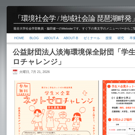
「環境社会学 / 地域社会論 琵琶湖畔発」脇田 健
龍谷大学社会学部教員・脇田健一のWebsiteです。すぐ下の青文字のメニューバーからご覧くださ
HOME
BLOG
ABOUT-A
ABOUT-B
ゼミナール
授業
研究
卒
公益財団法人淡海環境保全財団「学生
ロチャレンジ」
火曜日, 7月 21, 2026