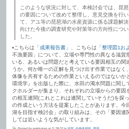
このような状況に対して、本検討会では、琵琶
の要因について改めて整理し、意見交換を行い
て、アユ等の琵琶湖の水産資源に係る課題解決
向けた今後の調査研究や対策等の方向性につい
した。
▪️こちらは
「成果報告書」
、こちらは
「整理図1お
不漁要因」について、立場や専門性の異なる滋賀
いる、あるいは問題だと考えている要因相互の関
うか。何か唯一の正解を見つけ出す作業ではなく
体像を共有するための作業といえるのではないか
環境学』を出版した際に、水田の濁水問題に関し
クホルダーが集まり、それぞれの立場からの要因
の相互連関(これとこれは連関していそうだ)を探
の作成という方法を提案したことがあります。今
湖を目指す検討会」の取り組みは、その「要因連
しては近いような気がしています。
Posted by wakkyken at 11:39:32 in
滋賀
,
生物多様性
,
環境