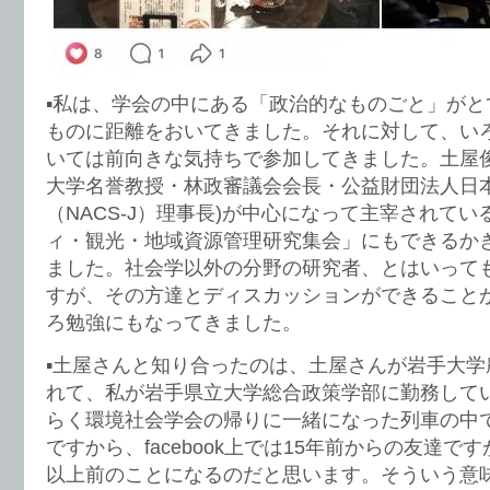
▪️私は、学会の中にある「政治的なものごと」が
ものに距離をおいてきました。それに対して、い
いては前向きな気持ちで参加してきました。土屋俊
大学名誉教授・林政審議会会長・公益財団法人日
（NACS-J）理事長)が中心になって主宰されてい
ィ・観光・地域資源管理研究集会」にもできるか
ました。社会学以外の分野の研究者、とはいって
すが、その方達とディスカッションができること
ろ勉強にもなってきました。
▪️土屋さんと知り合ったのは、土屋さんが岩手大
れて、私が岩手県立大学総合政策学部に勤務して
らく環境社会学会の帰りに一緒になった列車の中
ですから、facebook上では15年前からの友達で
以上前のことになるのだと思います。そういう意