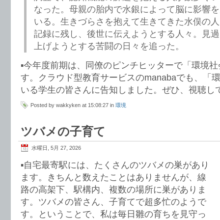
なった。母親の胎内で水銀によって脳に影響を
いる。生きづらさを抱えて生きてきた水俣の人
記録に残し、後世に伝えようとする人々。見過
上げようとする苦闘の日々を追った。
▪️今年度前期は、同僚のピンチヒッターで「環境
す。クラウド型教育サービスのmanabaでも、「
いる学生の皆さんに告知しました。ぜひ、視聴し
Posted by wakkyken at 15:08:27 in
環境
ツバメの子育て
水曜日, 5月 27, 2026
▪️自宅最寄駅には、たくさんのツバメの巣があり
ます。きちんと数えたことはありませんが、線
路の高架下、駅構内、複数の場所に巣がありま
す。ツバメの皆さん、子育てで超多忙のようで
す。ということで、私は毎日雛の育ちを見守っ