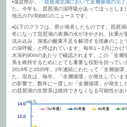
▪️滋賀県が、
「琵琶湖北湖において全層循環の完了
た。今年も、琵琶湖の深呼吸があってほっとしま
地元のTV局BBCのニュースです。
▪️以下のグラフは、県が発表したものです。琵琶
冬になって琵琶湖の表層の水が冷やされ、比重が
沈み込み、湖底の酸素不足を解消する現象のこと
の深呼吸」と呼ばれています。毎年1～2月にかけ
水深約90mのあたりで確認されます。この「全層
系を維持するためにとても重要な役割を担ってい
2019年と2020年、2年連続にわたって「全層循
た。現在は、毎年、「全層循環」が発生していま
の影響で、数年に一度しか「全層循環」が発生し
の琵琶湖の生態系は維持できなくなる可能性があ