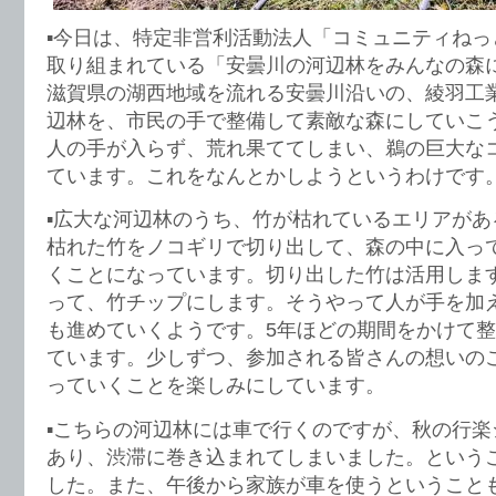
▪️今日は、特定非営利活動法人「コミュニティね
取り組まれている「安曇川の河辺林をみんなの森
滋賀県の湖西地域を流れる安曇川沿いの、綾羽工
辺林を、市民の手で整備して素敵な森にしていこ
人の手が入らず、荒れ果ててしまい、鵜の巨大な
ています。これをなんとかしようというわけです
▪️広大な河辺林のうち、竹が枯れているエリアが
枯れた竹をノコギリで切り出して、森の中に入っ
くことになっています。切り出した竹は活用しま
って、竹チップにします。そうやって人が手を加
も進めていくようです。5年ほどの期間をかけて
ています。少しずつ、参加される皆さんの想いの
っていくことを楽しみにしています。
▪️こちらの河辺林には車で行くのですが、秋の行
あり、渋滞に巻き込まれてしまいました。という
した。また、午後から家族が車を使うということ