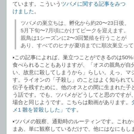
ています。こういう
ツバメに関する記事をみつ
けました
。
ツバメの巣立ちは、孵化から約20〜23日後、
5月下旬〜7月頃にかけてピークを迎えます。
親鳥は1シーズンに2〜3回繁殖を行うことが
あり、すべてのヒナが夏頃までに順次巣立って
▪️この記事によれば、巣立つことができるのは50
食べられることもありますが、「オスの親鳥が自
い、故意に殺してしまうから」らしい。えっ、マ
す。ライオンの「子殺し」のことはよく知られて
伝子を残すために、他のオスとの間に生まれた子
う話です。でも、ツバメがどうしてと思のですが
場合と同じようです。こちらは動画があります。
メ1 雛を皆殺しした」です
。
▪️ツバメの観察、通勤時のルーティンです。これ
まあ、単に観察しているだけで、他にはなにもし