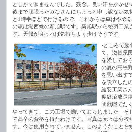
どしかできませんでした。残念。良い汗をかかせ
後まで頑張ったみなさんにちょっと申し訳ない気
と1時半ほどで行けるので、これからは車はやめ
の駅は湖西線の新旭駅です。新旭駅から綾羽工業さ
す。天候が良ければ気持ちよく歩けそうです。
▪️ところで
て、滋賀県
を愛してお
の夏の高校
を思い出す
を設立した
綾羽工業さ
度経済成長
団就職でた
やってきて、この工場で働いておられました。そ
て高卒の資格を得たわけです。写真は元々は分校
す。今は使用されていません。このようなことを