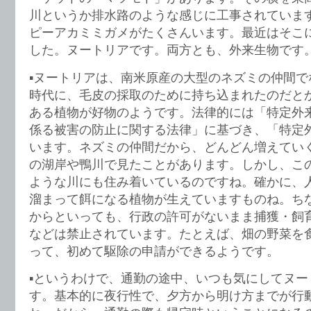
川というか排水路のような感じに工事されていま
ピーアカミミガメがたくさんいます。最近はそこ
した。ヌートリアです。両方とも、外来生物です
▪️ヌートリアは、南米原産の大型のネズミの仲間
時代に、毛皮の採取のために持ち込まれたのだと
ある植物が好物のようです。法律的には「特定外
係る被害の防止に関する法律」に基づき、「特定
います。ネズミの仲間だから、どんどん増えてい
の湖岸や鴨川で見たことがあります。しかし、こ
ような川にも住み着いているのですね。確かに、
溜まって餌になる植物が生えていますものね。ち
からといっても、行政の許可がないまま捕獲・飼
などは禁止されています。たとえば、畑の野菜を
って、初めて駆除の申請ができるようです。
▪️というわけで、通勤の途中、いつも気にしてヌ
す。基本的に夜行性で、夕方から明け方までが行