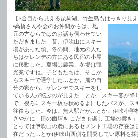
【3合目から見える琵琶湖。竹生島もはっきり見
▪️高橋さんや会のお仲間からは、地
元の方ならではのお話も伺わせてい
ただきました。昔、伊吹山にスキー
場があった頃、冬の間、地元の人た
ちはゲレンデの方にある民宿の小屋
に移動した。夏場は農業、冬場は観
光業ですね。子どもたちは、そこか
らスキーで通学した…とか。麓の自
分の家から、ゲレンデでスキーをし
ている人が転ぶのが見えた…とか。スキー客が降
で、後ろにスキー板を積めるよにしたバスが、ス
往復もした。今は、無人駅だが…とか。伊吹小学
さやかに 田の面輝き こだまも楽し 工場の響き
とっては伊吹山の麓にあるセメント工場の存在は
在だった…とか(伊吹山西側を開発してい原料を採