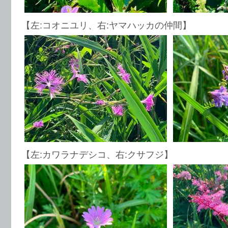
【左:コオニユリ、右:ヤマハッカの仲間】
【左:カワラナデシコ、右:クサフジ】