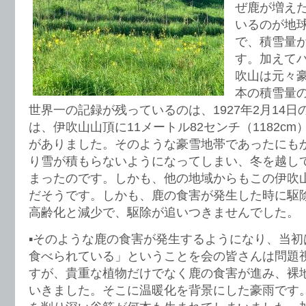
ぜ鹿が増え
いるのが地
で、積雪量
す。加えて
吹山は元々
本の積雪量
世界一の記録が残っているのは、1927年2月14
は、伊吹山山頂に11メートル82センチ（1182c
がありました。そのような豪雪地帯であったにも
り雪が積もらないようになってしまい、冬を越し
まったのです。しかも、他の地域からもこの伊吹
だそうです。しかも、鹿の食害が発生した時に駆
高齢化と減少で、駆除が追いつきませんでした。
▪️そのような鹿の食害が発生するようになり、当
食べられている」ということを会の皆さんは問題
すが、貴重な植物だけでなく鹿の食害が進み、裸
いきました。そこに温暖化を背景にした豪雨です