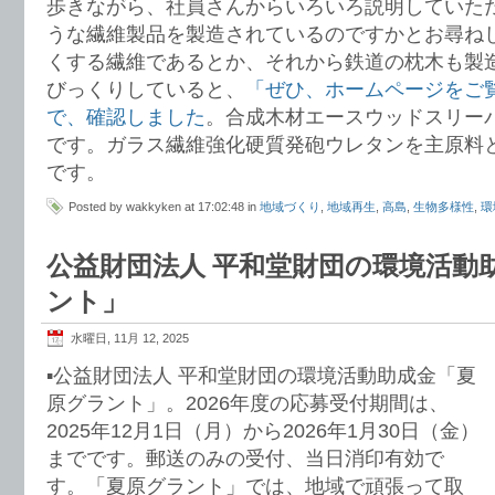
歩きながら、社員さんからいろいろ説明していた
うな繊維製品を製造されているのですかとお尋ね
くする繊維であるとか、それから鉄道の枕木も製
びっくりしていると、
「ぜひ、ホームページをご
で、確認しました
。合成木材エースウッドスリーパ
です。ガラス繊維強化硬質発砲ウレタンを主原料
です。
Posted by wakkyken at 17:02:48 in
地域づくり
,
地域再生
,
高島
,
生物多様性
,
環
公益財団法人 平和堂財団の環境活動
ント」
水曜日, 11月 12, 2025
▪️公益財団法人 平和堂財団の環境活動助成金「夏
原グラント」。2026年度の応募受付期間は、
2025年12月1日（月）から2026年1月30日（金）
までです。郵送のみの受付、当日消印有効で
す。「夏原グラント」では、地域で頑張って取