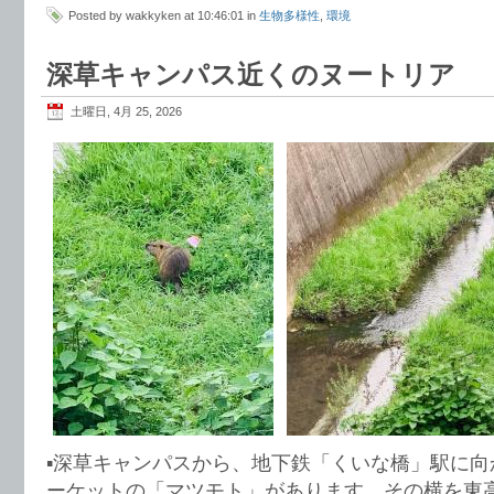
Posted by wakkyken at 10:46:01 in
生物多様性
,
環境
深草キャンパス近くのヌートリア
土曜日, 4月 25, 2026
▪️深草キャンパスから、地下鉄「くいな橋」駅に
ーケットの「マツモト」があります。その横を東