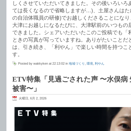
しくさせていただいてきました。その後いろいろあ
ては長くなるので省略しますが…)、土屋さんはた
の自治体職員の研修)でお越しくださることになり
大津にお越しになるたびに、大津駅前のいつもの
できました。シェアいただいたこのご投稿でも「
ときの写真が写っていますね。ありがたいことだ
は、引き続き、「利やん」で楽しい時間を持つこ
す。
Posted by wakkyken at 22:13:02 in
地域づくり
,
環境
,
利やん
ETV特集「見過ごされた声 〜水俣病
被害〜」
火曜日, 6月 2, 2026