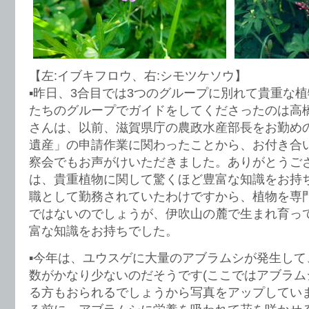
【左:イブキフロウ、右:シモツケソウ】
▪️昨日、3合目では3つのグループに別れて貴重な
たちのグループでガイドをしてくださったのは高
さんは、以前、滋賀県庁の農政水産部長をお勤め
遺産」の申請作業に関わったことから、お付き合
察会でもお声がけいただきました。ありがとうご
は、貴重植物に関して驚くほど豊富な知識をお持
職として勤務されていたわけですから、植物を専
ではないのでしょうが、伊吹山の麓で生まれ育っ
富な知識をお持ちでした。
▪️今年は、ユウスゲに大量のアブラムシが発生し
数がかなり少ないのだそうです(ここではアブラム
る方もおられるでしょうから写真をアップしていま