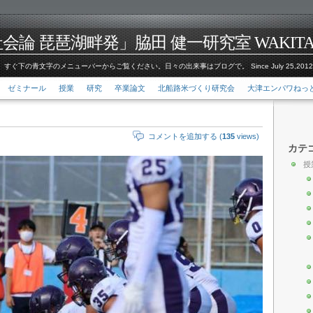
論 琵琶湖畔発」脇田 健一研究室 WAKITA Kenic
すぐ下の青文字のメニューバーからご覧ください。日々の出来事はブログで。 Since July 25,201
ゼミナール
授業
研究
卒業論文
北船路米づくり研究会
大津エンパワねっ
コメントを追加する (
135
views)
カテ
授