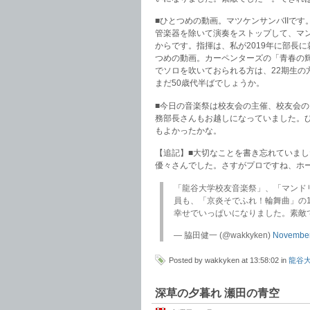
■ひとつめの動画。マツケンサンバIIで
管楽器を除いて演奏をストップして、マ
からです。指揮は、私が2019年に部長
つめの動画。カーペンターズの「青春の輝
でソロを吹いておられる方は、22期生
まだ50歳代半ばでしょうか。
■今日の音楽祭は校友会の主催、校友会
務部長さんもお越しになっていました。
もよかったかな。
【追記】■大切なことを書き忘れていま
優々さんでした。さすがプロですね、ホ
「龍谷大学校友音楽祭」、「マンドリ
員も、「京炎そでふれ！輪舞曲」の1
幸せでいっぱいになりました。素敵
— 脇田健一 (@wakkyken)
November
Posted by wakkyken at 13:58:02 in
龍谷
深草の夕暮れ 瀬田の青空