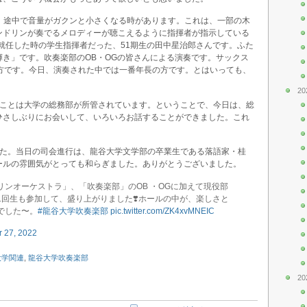
す。途中で音量がガクンと小さくなる時があります。これは、一部の木
ンドリンが奏でるメロディーが聴こえるように指揮者が指示している
に就任した時の学生指揮者だった、51期生の田中星治郎さんです。ふた
き」です。吹奏楽部のOB・OGの皆さんによる演奏です。サックス
の方です。今日、演奏された中では一番年長の方です。とはいっても、
20
のことは大学の総務部が所管されています。ということで、今日は、総
ひさしぶりにお会いして、いろいろお話することができました。これ
した。当日の司会進行は、龍谷大学文学部の卒業生である落語家・桂
ールの雰囲気がとっても和らぎました。ありがとうございました。
ンオーケストラ」、「吹奏楽部」のOB ・OGに加えて現役部
回生も参加して、盛り上がりました❣️ホールの中が、楽しさと
でした〜。
#龍谷大学吹奏楽部
pic.twitter.com/ZK4xvMNEIC
 27, 2022
大学関連
,
龍谷大学吹奏楽部
20