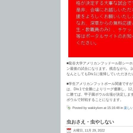
■龍谷大学アメリカンフッドール部シー
ン最後の試合になります。残念ながら、試
なんとしてもDiv.1に復帰していただき
■学生アメリカンフットボール関連です
は、Div.1で全勝によりリーグ優勝し、
に勝てば、甲子園ボウル出場が決定します
ボウルで対戦することになります。
Posted by wakkyken at 15:16:48 in
楽し
虫おさえ・虫やしない
火曜日, 11月 29, 2022