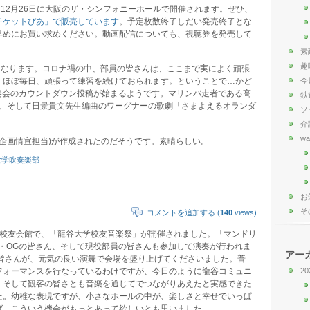
、12月26日に大阪のザ・シンフォニーホールで開催されます。ぜひ、
チケットぴあ」で販売しています
。予定枚数終了しだい発売終了とな
早めにお買い求めください。動画配信についても、視聴券を発売して
素
趣
になります。コロナ禍の中、部員の皆さんは、ここまで実によく頑張
、ほぼ毎日、頑張って練習を続けておられます。ということで…かど
今
期演奏会のカウントダウン投稿が始まるようです。マリンバ走者である高
鉄
」の共演、そして日景貴文先生編曲のワーグナーの歌劇「さまよえるオランダ
ソ
。
介
wa
(企画情宣担当)が作成されたのだそうです。素晴らしい。
大学吹奏楽部
お
そ
コメントを追加する (
140
views)
ル校友会館で、「龍谷大学校友音楽祭」が開催されました。「マンドリ
・OGの皆さん、そして現役部員の皆さんも参加して演奏が行われま
アー
の皆さんが、元気の良い演舞で会場を盛り上げてくださいました。普
フォーマンスを行なっているわけですが、今日のように龍谷コミュニ
20
、そして観客の皆さとも音楽を通じてでつながりあえたと実感できた
た。幼稚な表現ですが、小さなホールの中が、楽しさと幸せでいっぱ
ば、こういう機会がもっとあって欲しいとも思いました。