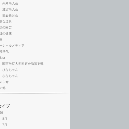
兵庫県人会
滋賀県人会
龍谷新月会
敵な道具
味の園芸
日の健康
道
ーシャルメディア
護世代
kita
関西学院大学同窓会滋賀支部
ひなちゃん
ななちゃん
知らせ
の他
カイブ
26
8月
7月