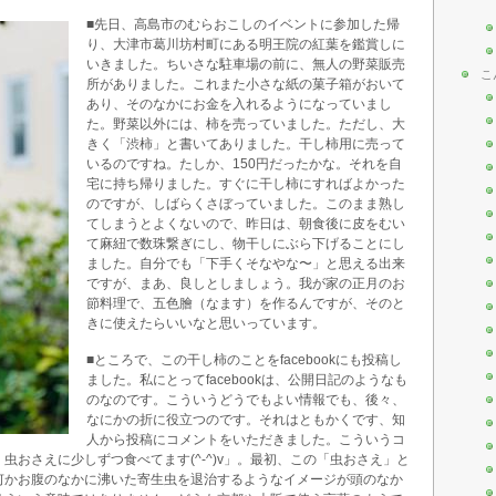
■先日、高島市のむらおこしのイベントに参加した帰
り、大津市葛川坊村町にある明王院の紅葉を鑑賞しに
いきました。ちいさな駐車場の前に、無人の野菜販売
こ
所がありました。これまた小さな紙の菓子箱がおいて
あり、そのなかにお金を入れるようになっていまし
た。野菜以外には、柿を売っていました。ただし、大
きく「渋柿」と書いてありました。干し柿用に売って
いるのですね。たしか、150円だったかな。それを自
宅に持ち帰りました。すぐに干し柿にすればよかった
のですが、しばらくさぼっていました。このまま熟し
てしまうとよくないので、昨日は、朝食後に皮をむい
て麻紐で数珠繋ぎにし、物干しにぶら下げることにし
ました。自分でも「下手くそなやな〜」と思える出来
ですが、まあ、良しとしましょう。我が家の正月のお
節料理で、五色膾（なます）を作るんですが、そのと
きに使えたらいいなと思いっています。
■ところで、この干し柿のことをfacebookにも投稿し
ました。私にとってfacebookは、公開日記のようなも
のなのです。こういうどうでもよい情報でも、後々、
なにかの折に役立つのです。それはともかくです、知
人から投稿にコメントをいただきました。こういうコ
虫おさえに少しずつ食べてます(^-^)v」。最初、この「虫おさえ」と
何かお腹のなかに沸いた寄生虫を退治するようなイメージが頭のなか