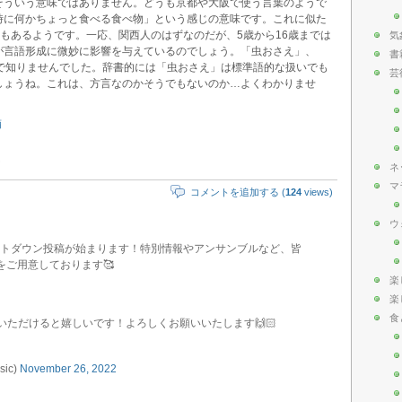
そういう意味ではありません。どうも京都や大阪で使う言葉のようで
時に何かちょっと食べる食べ物」という感じの意味です。これに似た
葉もあるようです。一応、関西人のはずなのだが、5歳から16歳までは
気
が言語形成に微妙に影響を与えているのでしょう。「虫おさえ」、
書
まで知りませんでした。辞書的には「虫おさえ」は標準語的な扱いでも
芸
しょうね。これは、方言なのかそうでもないのか…よくわかりませ
酒
ネ
マ
コメントを追加する (
124
views)
ウ
ウントダウン投稿が始まります！特別情報やアンサンブルなど、皆
ご用意しております🥰
楽
楽
食
いただけると嬉しいです！よろしくお願いいたします🙌🏻
ic)
November 26, 2022