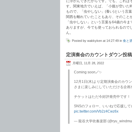
に浮かんできたからです。でも、これは
す。関東地方でいえば、「小腹が空いた
もので、「虫やしない」(養い)という言
関西を離れていたこともあり、そのこと
「虫やしない」という言葉を64歳の今
ありますが、今でも使っておられるので
ん。
Posted by wakkyken at 14:27:49 in
食と
定演奏会のカウントダウン投稿
月曜日, 11月 28, 2022
Coming soon🪄✨
12月1日(木)より定期演奏会のカ
さまに楽しみにしていただける企画を
チケットはただ今好評発売中です！
SNSのフォロー、いいねで応援して
pic.twitter.com/Vb2z4Cwz6x
— 龍谷大学吹奏楽部 (@ryu_windmus