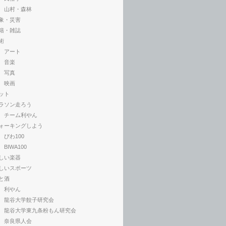
山村・森林
象・災害
籍・雑誌
術
アート
音楽
写真
映画
ット
ラソン走ろう
チーム利やん
ォーキングしよう
びわ100
BIWA100
しい楽器
しいスポーツ
と酒
利やん
龍谷大学餃子研究会
龍谷大学東九条粉もん研究会
奈良県人会