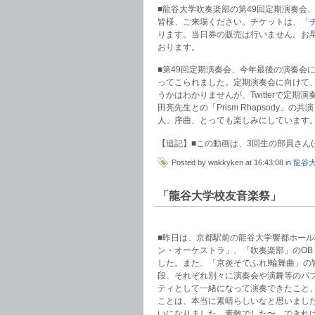
■龍谷大学吹奏楽部の第49回定期演奏会
皆様、ご来場ください。チケットは、
「
ります。当日券の販売は行いません。お
おります。
■第49回定期演奏会、今年最後の演奏会
ってこられました。定期演奏会に向けて
うかはわかりませんが、Twitterで定
田亮先生との「Prism Rhapsody
人」序曲、とっても楽しみにしています
【追記】■この動画は、3回生の部員さん
Posted by wakkyken at 16:43:08 in
龍谷
「龍谷大学校友音楽祭」
■昨日は、京都駅前の龍谷大学響都ホー
ン・オーケストラ」、「吹奏楽部」のOB
した。また、「京炎そでふれ!輪舞曲」
段、それぞれ別々に演奏会や演舞等のパ
ティとして一緒になって演奏できたこと
ことは、本当に素晴らしいなと思いまし
いになりました。素敵でした〜。できれ