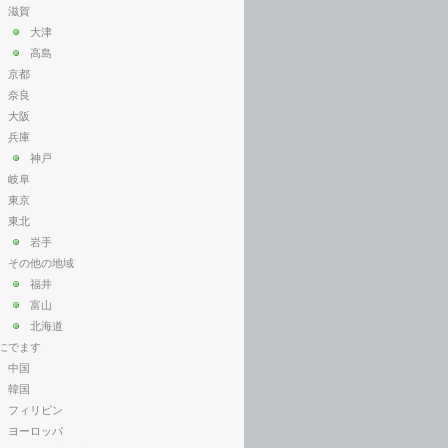
滋賀
大津
高島
京都
奈良
大阪
兵庫
神戸
岐阜
東京
東北
岩手
その他の地域
福井
富山
北海道
にでます
中国
韓国
フィリピン
ヨーロッパ