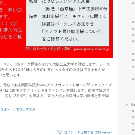
ホースが、1部リーグ昇格をかけて大阪公立大学と対戦します。シーズ
合のある12月4日は大学の仕事があり直接の応援はできませんが、
たいと思います。
が、母校である関西学院大学のアメリカンフットボール部ファイターズ
12月4日に西南大学グリーンドルフィンズと対戦します。西南学院大学
。同じ12月4日に対戦する、東北大学と早稲田大学の勝者と甲子園
旅
いスポーツ
,
龍谷大学関連
コメントを追加する (
363
views)