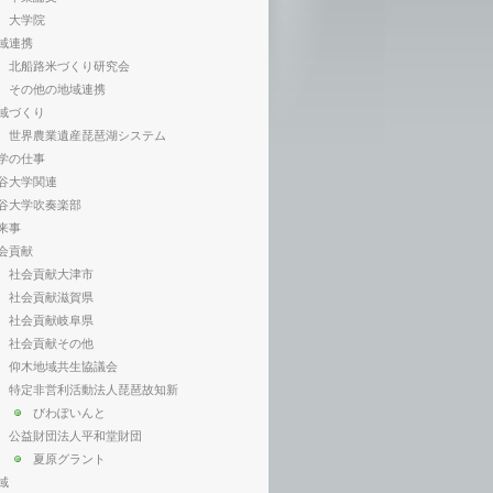
大学院
域連携
北船路米づくり研究会
その他の地域連携
域づくり
世界農業遺産琵琶湖システム
学の仕事
谷大学関連
谷大学吹奏楽部
来事
会貢献
社会貢献大津市
社会貢献滋賀県
社会貢献岐阜県
社会貢献その他
仰木地域共生協議会
特定非営利活動法人琵琶故知新
びわぽいんと
公益財団法人平和堂財団
夏原グラント
域