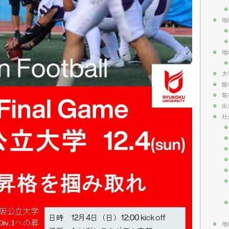
地
地
大
龍
龍
出
社
地