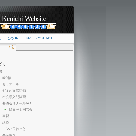
hi Website
2
と
このHP
LINK
CONTACT
ゴリ
業
時間割
ゼミナール
ゼミの面談記録
社会学入門演習
基礎ゼミナールA/B
脇田ゼミ同窓会
実習
講義
エンパワねっと
卒業論文