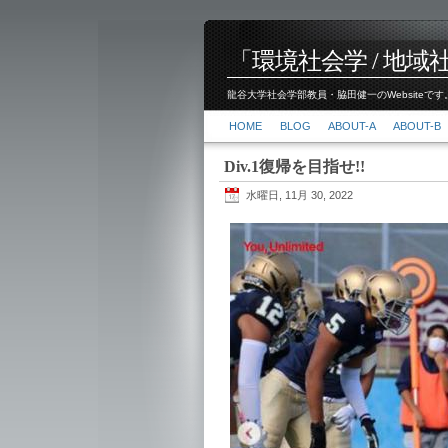
「環境社会学 / 地域社会
龍谷大学社会学部教員・脇田健一のWebsiteです。
HOME
BLOG
ABOUT-A
ABOUT-B
Div.1復帰を目指せ!!
水曜日, 11月 30, 2022