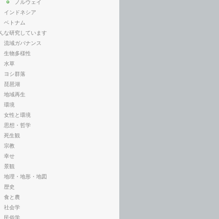
ノルウェイ
インドネシア
ベトナム
んな研究しています
流域ガバナンス
生物多様性
水草
ヨシ群落
琵琶湖
地域再生
環境
女性と環境
思想・哲学
死生観
宗教
幸せ
景観
地理・地形・地図
歴史
食と農
社会学
民俗学