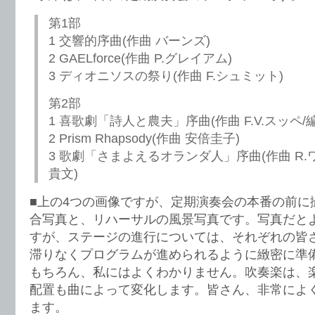
第1部
1 交響的序曲(作曲 バーンズ)
2 GAELforce(作曲 P.グレイアム)
3 ディオニソスの祭り(作曲 F.シュミット)
第2部
1 喜歌劇「詩人と農夫」序曲(作曲 F.V.スッペ/
2 Prism Rhapsody(作曲 安倍圭子)
3 歌劇「さまよえるオランダ人」序曲(作曲 R.
貴文)
■上の4つの画像ですが、定期演奏会の本番の前に
合写真と、リハーサルの風景写真です。写真だと
すが、ステージの進行については、それぞれの皆
滞りなくプログラムが進められるように緻密に準
もちろん、私にはよくわかりません。吹奏楽は、
配置も曲によって変化します。皆さん、非常によ
ます。