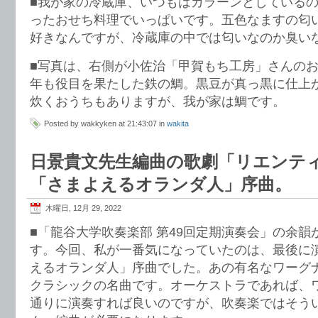
■我が家の冷蔵庫、いつもはガラーンとしている
ったおせち料理でいっぱいです。五色なますの匂
好きなんですが、冷蔵庫の中では匂いなのか臭い
■写真は、右側が小佐治「甲賀もち工房」さんの
年も役目を果たした鉄の鯛。黒豆が真っ黒に仕上
炊くおうちもありますが、我が家は鯛です。
Posted by wakkyken at 21:43:07 in
wakita
日景貴文先生編曲の歌劇「リエンテ
「さまよえるオランダ人」序曲。
木曜日, 12月 29, 2022
■「龍谷大学吹奏楽部 第49回定期演奏会」の余
す。今回、私が一番気になっていたのは、最後に
えるオランダ人」序曲でした。あの有名なワーグ
クラシックの名曲です。オーケストラであれば、
通りに演奏すれば良いのですが、吹奏楽ではそう