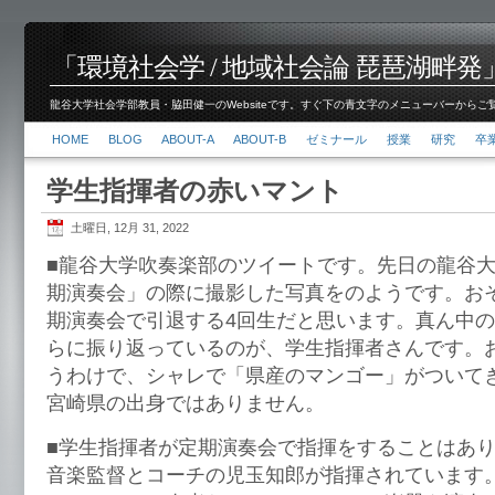
「環境社会学 / 地域社会論 琵琶湖畔発」脇田 健
龍谷大学社会学部教員・脇田健一のWebsiteです。すぐ下の青文字のメニューバーからご覧くださ
HOME
BLOG
ABOUT-A
ABOUT-B
ゼミナール
授業
研究
卒
学生指揮者の赤いマント
土曜日, 12月 31, 2022
■龍谷大学吹奏楽部のツイートです。先日の龍谷大
期演奏会」の際に撮影した写真をのようです。お
期演奏会で引退する4回生だと思います。真ん中
らに振り返っているのが、学生指揮者さんです。
うわけで、シャレで「県産のマンゴー」がついて
宮崎県の出身ではありません。
■学生指揮者が定期演奏会で指揮をすることはあ
音楽監督とコーチの児玉知郎が指揮されています