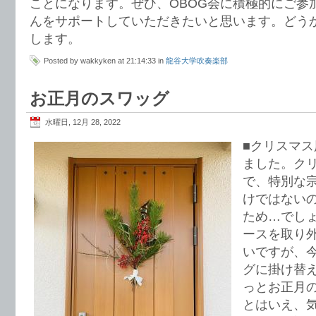
ことになります。ぜひ、OBOG会に積極的にご参
んをサポートしていただきたいと思います。どう
します。
Posted by wakkyken at 21:14:33 in
龍谷大学吹奏楽部
お正月のスワッグ
水曜日, 12月 28, 2022
■クリスマ
ました。ク
で、特別な
けではない
ため…でし
ースを取り
いですが、
グに掛け替
っとお正月
とはいえ、