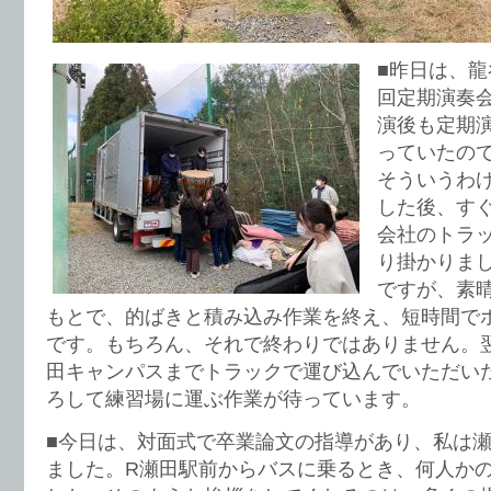
■昨日は、龍
回定期演奏
演後も定期
っていたの
そういうわ
した後、す
会社のトラ
り掛かりま
ですが、素
もとで、的ばきと積み込み作業を終え、短時間で
です。もちろん、それで終わりではありません。
田キャンパスまでトラックで運び込んでいただい
ろして練習場に運ぶ作業が待っています。
■今日は、対面式で卒業論文の指導があり、私は
ました。R瀬田駅前からバスに乗るとき、何人か