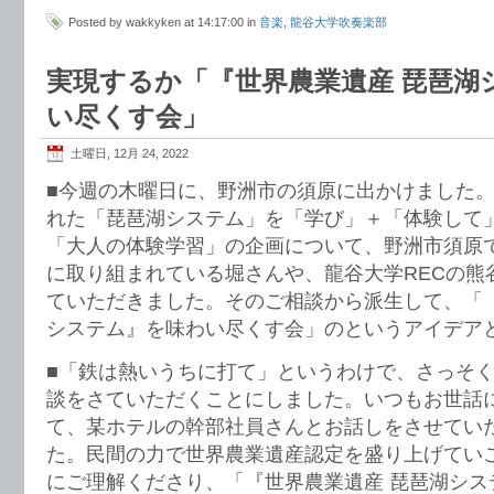
Posted by wakkyken at 14:17:00 in
音楽
,
龍谷大学吹奏楽部
実現するか「『世界農業遺産 琵琶湖
い尽くす会」
土曜日, 12月 24, 2022
■今週の木曜日に、野洲市の須原に出かけました
れた「琵琶湖システム」を「学び」＋「体験して
「大人の体験学習」の企画について、野洲市須原
に取り組まれている堀さんや、龍谷大学RECの熊
ていただきました。そのご相談から派生して、「『
システム』を味わい尽くす会」のというアイデア
■「鉄は熱いうちに打て」というわけで、さっそ
談をさていただくことにしました。いつもお世話
て、某ホテルの幹部社員さんとお話しをさせてい
た。民間の力で世界農業遺産認定を盛り上げてい
にご理解くださり、「『世界農業遺産 琵琶湖シス