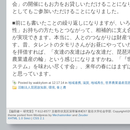
会」の開催にもお力をお貸しいただけることにな
としてもご参加いただけることになりました。
■前にも書いたことの繰り返しになりますが、い
性」お持ちの方たちとつながって、相補的に支え
が実現できます。本当に、人とのつながりは財産
す。昔、タレントのタモリさんがお昼にやってい
を拝借すれば、「友達の友達はみな友達だ、琵琶
農業遺産の輪」という感じになりますかね。「『世
ステム』を味わい尽くす会」、来年の春にはまず
と思っています。
Posted by wakkyken at 12:17:14 in
地域連携
,
滋賀
,
地域再生
,
世界農業遺産琵
活動法人琵琶故知新
,
環境
,
食と農
【脇田健一 研究室】〒612-8577 京都市伏見区深草塚本町67 龍谷大学社会学部. Copyright©2012-2026 by
theme ported from Wordpress by
Mechatroniker
and
Zeuder
XHTML 1.0 Strict
|
CSS 2.1