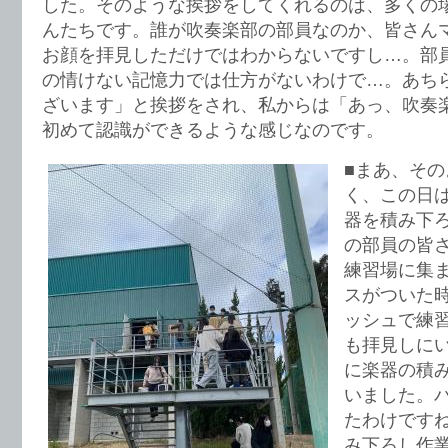
した。そのような挨拶をしてくれるのは、多くの
んたちです。誰が吹奏楽部の部員なのか、皆さん
お顔を拝見しただけではわからないですし…。部員
の情けない記憶力では仕方がないわけで…。あち
ざいます」と挨拶をされ、私からは「あっ、吹奏
初めて認識ができるような感じなのです。
■まあ、そ
く、この日
器を積み下
の部員の皆
練習場に集
スがついた
ッシュで練
も拝見しに
に楽器の積
いました。
たわけです
み下ろし作