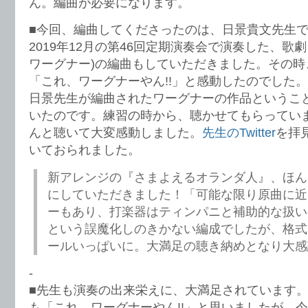
ん。編曲が必要になります。
■今回、編曲してくださったのは、日景貴文先生
2019年12月の第46回定期演奏会で演奏した、歌劇
ワーグナー)の編曲もしていただきました。その時
「これ、ワーグナーやん!!」と感動したのでした
日景先生が編曲されたワーグナーの作品というこ
いたのです。練習の時から、聴かせてもらってい
んと聴いて大変感動しました。
先生のTwitter
を拝
いておられました。
新アレンジの『さまよえるオランダ人』、ほん
にしていただきました！「可能な限り原曲に近
ーもあり、打楽器はティンパニと補助的な扱いの
という誤魔化しのきかない編成でしたが、格式
ールいっぱいに。大満足の聴き納めとなり大感
-
■先生も演奏の出来栄えに、大満足されています
も「これ、ワーグナーやん!!」と思いましたが、