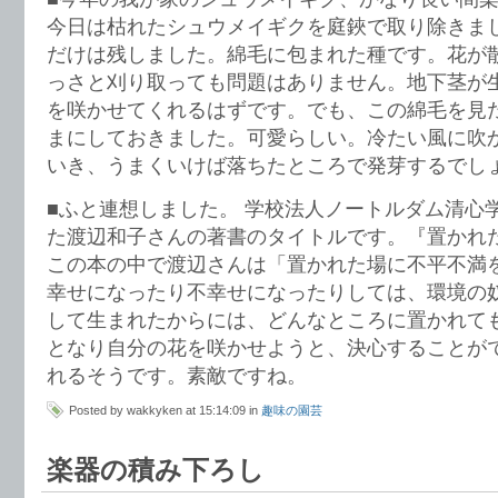
今日は枯れたシュウメイギクを庭鋏で取り除きま
だけは残しました。綿毛に包まれた種です。花が
っさと刈り取っても問題はありません。地下茎が
を咲かせてくれるはずです。でも、この綿毛を見
まにしておきました。可愛らしい。冷たい風に吹
いき、うまくいけば落ちたところで発芽するでし
■ふと連想しました。 学校法人ノートルダム清心
た渡辺和子さんの著書のタイトルです。『置かれ
この本の中で渡辺さんは「置かれた場に不平不満を
幸せになったり不幸せになったりしては、環境の
して生まれたからには、どんなところに置かれて
となり自分の花を咲かせようと、決心することがで
れるそうです。素敵ですね。
Posted by wakkyken at 15:14:09 in
趣味の園芸
楽器の積み下ろし