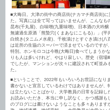
■大晦日。大津の街中の商店街(ナカマチ商店街)
た。写真には全て写ってはいませんが、こんなも
昆布(千丸屋)、白味噌(九重味噌)、日本酒の大吟
無濾過生原酒「熊蟄穴(くまあなにこもる)」」(平
白焼き(タニムメ水産)、千枚漬けとすぐき漬け(八
は近所の生協のスーパーで済ませているのですが
特別。ホンモロコは今晩(大晦日)食べてしまうか
りも人は多いけれど、やはり寂しい。歴史（宿場
でしたが、マンションが次々に建設されて町並み
た。
■ということで、2022年もいろいろお世話になり
書かないと宣言しているわけではありませんが、
は立たないことばかり。大学教員の日常を記録し
お読みいただき、本当に申し訳なく、かつ感謝も
のブログには書けないようなことも多々あります