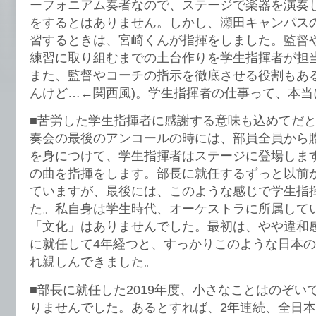
ーフォニアム奏者なので、ステージで楽器を演奏
をするとはありません。しかし、瀬田キャンパス
習するときは、宮崎くんが指揮をしました。監督
練習に取り組むまでの土台作りを学生指揮者が担
また、監督やコーチの指示を徹底させる役割もある
んけど…←関西風)。学生指揮者の仕事って、本当
■苦労した学生指揮者に感謝する意味も込めてだ
奏会の最後のアンコールの時には、部員全員から
を身につけて、学生指揮者はステージに登場しま
の曲を指揮をします。部長に就任するずっと以前
ていますが、最後には、このような感じで学生指
た。私自身は学生時代、オーケストラに所属して
「文化」はありませんでした。最初は、やや違和
に就任して4年経つと、すっかりこのような日本
れ親しんできました。
■部長に就任した2019年度、小さなことはのぞい
りませんでした。あるとすれば、2年連続、全日