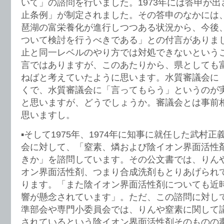
いて」の諮問を行いました。1973年には答申が
止条例」が制定されました。その答申のなかには
琶湖の富栄養化が進行しつつある状況から、今後
ついて検討を行うべきである」との付言がありま
止と同一レベルのやり方では対処できないという
言ではありますが、このあたりから、県としても
ねばと考えていたように思います。水質審議会に
くで、水質審議会に「言ってもらう」というのが
と思いますが、どうでしょうか。審議会とは事前
思いますし。
▪️そして1975年、1974年に知事に就任した武村
会に対して、「窒素、燐および陰イオン界面活性
きか」を諮問しています。その公文書では、りん
オン界面活性剤、つまり合成洗剤もとりあげられ
ります。「また陰イオン界面活性剤についても近
響が懸念されています」。ただ、この諮問に対し
準部会や専門小委員会では、りんや窒素に関して
されているという陰イオン界面活性剤そのものの