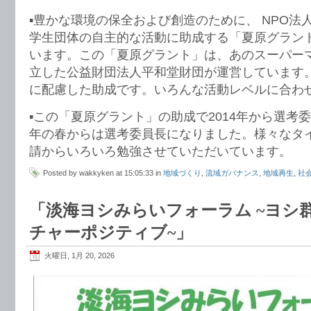
▪️豊かな環境の保全および創造のために、 NPO
学生団体の自主的な活動に助成する「夏原グラン
います。この「夏原グラント」は、あのスーパー
立した公益財団法人平和堂財団が運営しています
に配慮した助成です。いろんな活動レベルに合わ
▪️この「夏原グラント」の助成で2014年から選
年の春からは選考委員長になりました。様々なタ
請からいろいろ勉強させていただいています。
Posted by wakkyken at 15:05:33 in
地域づくり
,
流域ガバナンス
,
地域再生
,
社
「淡海ヨシみらいフォーラム ~ヨシ
チャーポジティブ~」
火曜日, 1月 20, 2026