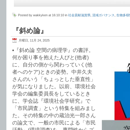
Posted by wakkyken at 16:10:10 in
社会貢献滋賀県
,
流域ガバナンス
,
生物多様
『斜め論』
月曜日, 11月 24, 2025
▪️『斜め論 空間の病理学』の書評。
何か困り事を抱えた人びと(他者)
に、自分の側から関わっていく(他
者へのケア)ときの姿勢。中井久夫
さんのいう「ちょっとした垂直性」
が気になりました。以前、環境社会
学会の編集委員長をしているとき
に、学会誌『環境社会学研究』で
「市民調査」という特集を組みまし
た。その特集の中の蔵治光一郎さん
の論文で、一般の市民による「市民