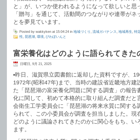
と」が、いつか使われるようになって欲しいと思
「贈与」を通じて、活動間のつながりや連帯がネ
とを夢見ています。
Posted by wakkyken at 15:04:24 in
地域づくり
,
流域ガバナンス
,
地域再生
,
特
性
,
琵琶湖
,
環境
,
びわぽいんと
富栄養化はどのように語られてきた
日曜日, 9月 21, 2025
▪️昨日、滋賀県立図書館に返却した資料ですが、196
1972年(昭和47年)まで、当時の建設省近畿地方
た「琵琶湖の富栄養化問題に関する調査」の報告
化に関して、初めて本格的に取り組んだ調査だと
会衛生工学委員会に「琵琶湖の将来水質に関する
られて、この小委員会が調査を担当しました。現
どのように議論されてきたのかに関心をもち、い
ます。