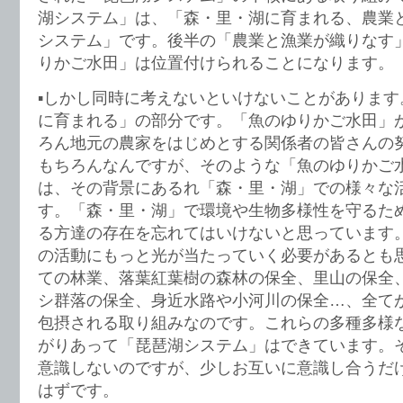
湖システム」は、「森・里・湖に育まれる、農業
システム」です。後半の「農業と漁業が織りなす
りかご水田」は位置付けられることになります。
▪️しかし同時に考えないといけないことがありま
に育まれる」の部分です。「魚のゆりかご水田」
ろん地元の農家をはじめとする関係者の皆さんの
もちろんなんですが、そのような「魚のゆりかご
は、その背景にあるれ「森・里・湖」での様々な
す。「森・里・湖」で環境や生物多様性を守るた
る方達の存在を忘れてはいけないと思っています
の活動にもっと光が当たっていく必要があるとも
ての林業、落葉紅葉樹の森林の保全、里山の保全
シ群落の保全、身近水路や小河川の保全…、全て
包摂される取り組みなのです。これらの多種多様
がりあって「琵琶湖システム」はできています。
意識しないのですが、少しお互いに意識し合うだ
はずです。