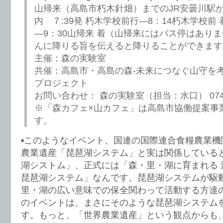
山帰来（高島市朽木針畑）までのJR安曇川駅
内 ７:39発 朽木学校前行—8：14朽木学校前 
—9：30山帰来 着（山帰来にはバス停はあり
んに降りる旨を伝えると降りることができます
主催：森の実験室
共催：高島市・高島の森-未来につなぐ山守を
プロジェクト
お問い合わせ： 森の実験室（担当：水口） 0740-
※「森カフェ×山カフェ」は高島市協働提案事
す。
▪️このようなイベント、国連の国際連合食糧農業機関
農業遺産「琵琶湖システム」と実は関係している
湖シストム」、正式には「森・里・湖に育まれる 
琵琶湖システム」なんです。琵琶湖システムが駆
里・湖の広い意味での保全関わって活動する方達
のイベントは、まさにそのような琵琶湖システム
す。もっと、「世界農業遺産」という観点からも