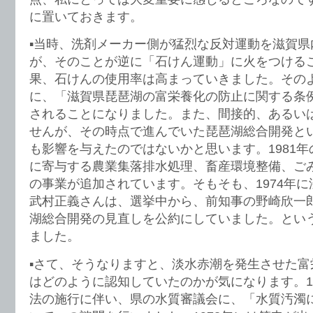
に置いておきます。
▪️当時、洗剤メーカー側が猛烈な反対運動を滋賀
が、そのことが逆に「石けん運動」に火をつける
果、石けんの使用率は高まっていきました。その
に、「滋賀県琵琶湖の富栄養化の防止に関する条例
されることになりました。また、間接的、あるい
せんが、その時点で進んでいた琵琶湖総合開発と
も影響を与えたのではないかと思います。1981
に寄与する農業集落排水処理、畜産環境整備、ご
の事業が追加されています。そもそも、1974年
武村正義さんは、選挙中から、前知事の野崎欣一
湖総合開発の見直しを公約にしていました。とい
ました。
▪️さて、そうなりますと、淡水赤潮を発生させた
はどのように認知していたのかが気になります。1
法の施行に伴い、県の水質審議会に、「水質汚濁