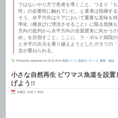
ではないやり方で患者を導くこと、つまり「ち
性」の必要性に触れていた、と著者は指摘する
そう、水平方向はケアにおいて重要な意味を持
準化（横並びに埋没させること）に陥る危険も
方向の批判から水平方向の全面賛美に向かうの
め」を目指すこと。ここに、ラ・ボルド病院の
と水平の次元を乗り越えようとしたガタリの「
念が重ねられる。
Posted by wakkyken at 15:31:42 in
地域づくり
,
流域ガバナンス
,
書籍・雑誌
小さな自然再生 ビワマス魚道を設置
げよう!!
火曜日, 10月 7, 2025