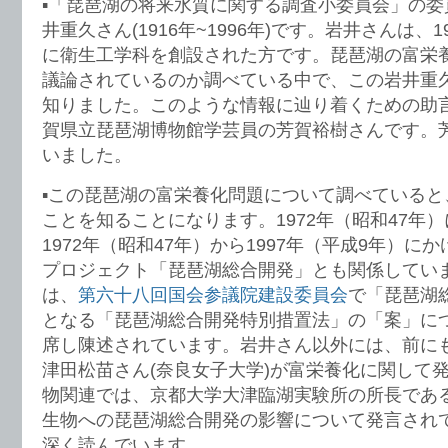
▪️「琵琶湖の将来水質に関する調査小委員会」の
井重久さん(1916年~1996年)です。岩井さんは、
に衛生工学科を創設された方です。琵琶湖の富栄
議論されているのか調べている中で、この岩井重
知りました。このような情報に辿り着くための助
賀県立琵琶湖博物館学芸員の芳賀裕樹さんです。
いました。
▪️この琵琶湖の富栄養化問題について調べている
ことを知ることになります。1972年（昭和47年
1972年（昭和47年）から1997年（平成9年）
プロジェクト「琵琶湖総合開発」とも関係してい
は、
第六十八回国会参議院建設委員会
で「琵琶湖
となる「琵琶湖総合開発特別措置法」の「案」に
席し陳述されています。岩井さん以外には、前に
津田松苗さん(奈良女子大学)が富栄養化に関して
物関連では、京都大学大津臨湖実験所の所長であ
生物への琵琶湖総合開発の影響について発言され
深く読んでいます。