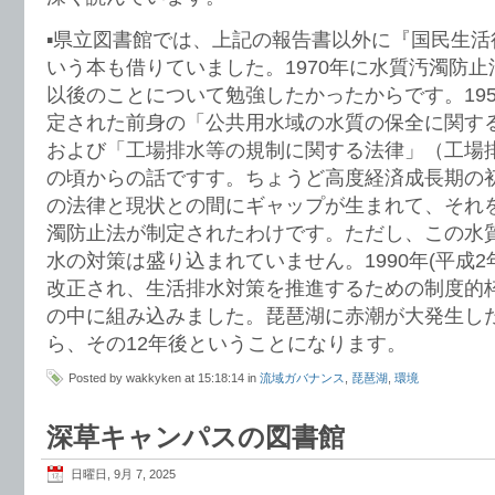
▪️県立図書館では、上記の報告書以外に『国民生活
いう本も借りていました。1970年に水質汚濁防
以後のことについて勉強したかったからです。195
定された前身の「公共用水域の水質の保全に関す
および「工場排水等の規制に関する法律」（工場
の頃からの話ですす。ちょうど高度経済成長期の
の法律と現状との間にギャップが生まれて、それ
濁防止法が制定されたわけです。ただし、この水
水の対策は盛り込まれていません。1990年(平成2
改正され、生活排水対策を推進するための制度的
の中に組み込みました。琵琶湖に赤潮が大発生した
ら、その12年後ということになります。
Posted by wakkyken at 15:18:14 in
流域ガバナンス
,
琵琶湖
,
環境
深草キャンパスの図書館
日曜日, 9月 7, 2025