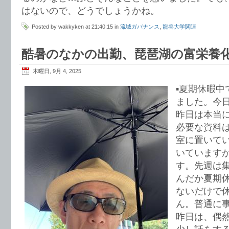
はないので、どうでしょうかね。
Posted by wakkyken at 21:40:15 in
流域ガバナンス
,
龍谷大学関連
酷暑のなかの出勤、琵琶湖の富栄養
木曜日, 9月 4, 2025
▪️夏期休暇
ました。今
昨日は本当
必要な資料
室に置いて
いています
す。先週は
んだか夏期
ないだけで
ん。普通に
昨日は、偶