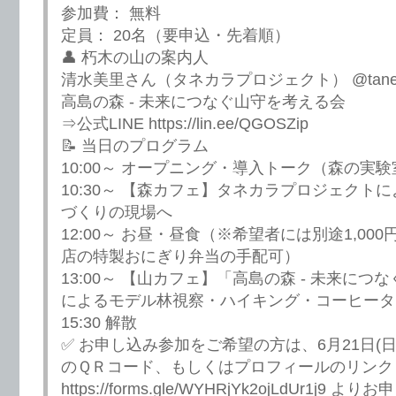
参加費： 無料
定員： 20名（要申込・先着順）
👤 朽木の山の案内人
清水美里さん（タネカラプロジェクト） @tanek
高島の森 - 未来につなぐ山守を考える会
⇒公式LINE https://lin.ee/QGOSZip
📝 当日のプログラム
10:00～ オープニング・導入トーク（森の実験
10:30～ 【森カフェ】タネカラプロジェクト
づくりの現場へ
12:00～ お昼・昼食（※希望者には別途1,00
店の特製おにぎり弁当の手配可）
13:00～ 【山カフェ】「高島の森 - 未来に
によるモデル林視察・ハイキング・コーヒータ
15:30 解散
✅ お申し込み参加をご希望の方は、6月21日(
のＱＲコード、もしくはプロフィールのリンク
https://forms.gle/WYHRjYk2ojLdUr1j