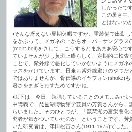
少し話をす
しかったで
この暑さ中
とはないの
▪️そんな冴えない夏期休暇ですが、重装備で出勤
をかぶって、メガネの上からオーバーサングラス(T
(mont-bell)をさして、こうするとまあまあ安
ていませんが少し黄斑上膜らしく、定期的に検査
ことで、紫外線で悪化していかないようにメガネ
ラスをかけています。日傘も紫外線避けのやつだ
ではありませんが、骨伝導のイヤフォン(shokz)
暑さをまぎらわすためですかね。
▪️以下は、今日、勉強していることのメモ…みた
中講義で、琵琶湖博物館学芸員の芳賀さんから、
らいました。そのひとつが、「琵琶湖の富栄養化
究者が気がついていたのか」ということです。芳
いた研究者は、津田松苗さん(1911-1975)でし