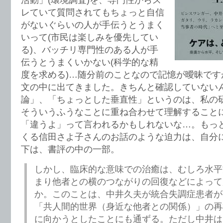
活動」(環境調査)を、専門性からズ
レていて質問されてもちょっと自信
がないぐらいの人が手伝うとうまく
いって(市民は楽しみを優先してい
る)、バッチリ専門性のある人が手
伝うとうまくいかない(科学的な精
度を求める)…随分前のことなので記憶が曖昧です
文の中に出てきました。きちんと確認していない
論」、「ちょっとした垂直性」というのは、私の
そういうふうなことに重ね合わせて理解すること
「違うよ」って言われるかもしれないな…。もっ
くる信田さよ子さんのお話のような迫力は、自分
下は、書評の中の一部。
しかし、臨床的な意味での治癒は、むしろ水平
まり他者との横のつながりの回復などによって
か。このことは、中井久夫が統合失調症患者が
「共人間的世界（身近な他者との関係）」の再
に向かうとしたことにも通ずる。ただし中井は