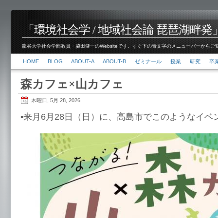
「環境社会学 / 地域社会論 琵琶湖畔発」脇田 健
龍谷大学社会学部教員・脇田健一のWebsiteです。すぐ下の青文字のメニューバーからご覧くださ
HOME
BLOG
ABOUT-A
ABOUT-B
ゼミナール
授業
研究
卒
森カフェ×山カフェ
木曜日, 5月 28, 2026
▪️来月6月28日（日）に、高島市でこのようなイ