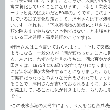
いう長い時間になります。ところが、人間が汚水
富栄養化していくことになります。下水と工業廃
ーリッヒ湖のばあいだと50年のようです。このよ
している富栄養化対策として、津田さんは下水処
います。それも、「下水有機物の無機化よりさら
類の除去までやらないと本物ではない」と主張さ
ている三次処理・高度処理のことですね。
▪️津田さんはこう書いておられます。「そして突
ようになる。一般の人が『湖が変わった』ことに
る。あとは、わずかな年月のうちに、湖の爽やか
田さんは、1975年に63歳でお亡くなりになりま
には淡水赤潮が大発生することになりました。も
ご健在だったらどのような発言をされたでしょう
ることで、津田さんが書いておられるように、多
が発生していることに気が付きました。ちなみに
です。
▪️この淡水赤潮の大発生により、りんを含む合成