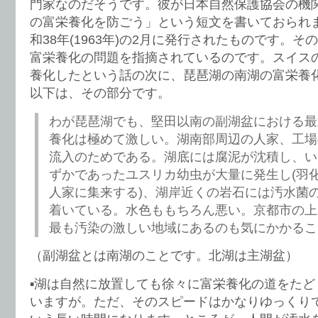
門家なのだそうです。彼が日本自然保護協会の機
の富栄養化を防ごう」という短文を書いておられ
和38年(1963年)の2月に発行されたものです。
富栄養化の問題を指摘されているのです。スイス
養化したという話の次に、琵琶湖の南湖の富栄養
以下は、その部分です。
わが琵琶湖でも、堅田以南の副湖盆における最
養化は極めて激しい。湖南部周辺の人家、工場
流入のためである。湖底には腐泥が沈積し、い
ずかであったユスリカ幼虫が大量に発生し(羽
人家に集来する)、湖岸近くの岩石には汚水菌
着いている。水色ももちろん悪い。京都市の上
最も汚染の激しい地域にあるのも気にかかるこ
（副湖盆とは南湖のことです。北湖は主湖盆）
▪️湖は自然に放置しても徐々に富栄養化の道をた
いますが。ただ、そのスピードはかなりゆっくり