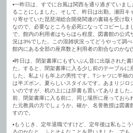
▪️一昨日は、すでに台風は関西を通り過ぎていま
ることにしました。そして、昨日は出勤。瀬田キ
り寄せていた琵琶湖総合開発関連の書籍を受け取
なので、必要なところを必死になってコピーしま
で、館内の利用者はちらほら程度。図書館の公式
況は3%でした。この混雑状況ってどうやって調
館内にある全部の座席数と利用者の割合なのかな(
▪️昨日は、閉架書庫にもずいぶん昔に出版された
た。すると、閉架書庫に入る少し前のテーブルに
した。私よりも年上の男性です。Tシャツに半袖
は半ズボン。夏らしいスタイルです。あまりジロ
いのですが、机の上には辞書も置いてありました
前、閉架書庫に入る前に、同じ場所に座っておら
た元教員の方でしょうか。確か、名誉教授は図書
すので。
▪️もうじき、定年退職ですけど、定年後は私もこ
るのかなと…ふとそんなことを思いました。でも