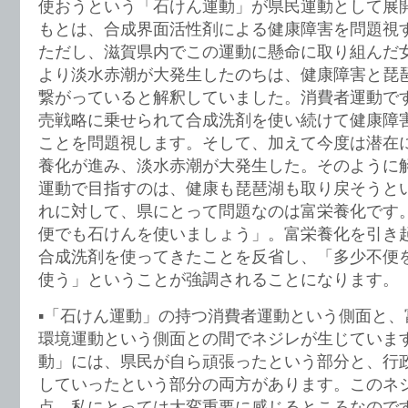
使おうという「石けん運動」が県民運動として展
もとは、合成界面活性剤による健康障害を問題視
ただし、滋賀県内でこの運動に懸命に取り組んだ
より淡水赤潮が大発生したのちは、健康障害と琵
繋がっていると解釈していました。消費者運動で
売戦略に乗せられて合成洗剤を使い続けて健康障
ことを問題視します。そして、加えて今度は潜在
養化が進み、淡水赤潮が大発生した。そのように
運動で目指すのは、健康も琵琶湖も取り戻そうと
れに対して、県にとって問題なのは富栄養化です
便でも石けんを使いましょう」。富栄養化を引き
合成洗剤を使ってきたことを反省し、「多少不便
使う」ということが強調されることになります。
▪️「石けん運動」の持つ消費者運動という側面と
環境運動という側面との間でネジレが生じていま
動」には、県民が自ら頑張ったという部分と、行
していったという部分の両方があります。このネ
点、私にとっては大変重要に感じるところなので