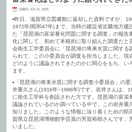
日曜日, 9月 21, 2025
▪️昨日、滋賀県立図書館に返却した資料ですが、196
1972年(昭和47年)まで、当時の建設省近畿地方
た「琵琶湖の富栄養化問題に関する調査」の報告
化に関して、初めて本格的に取り組んだ調査だと
会衛生工学委員会に「琵琶湖の将来水質に関する
られて、この小委員会が調査を担当しました。現
どのように議論されてきたのかに関心をもち、い
ます。
▪️「琵琶湖の将来水質に関する調査小委員会」の
井重久さん(1916年~1996年)です。岩井さんは、
に衛生工学科を創設された方です。琵琶湖の富栄
議論されているのか調べている中で、この岩井重
知りました。このような情報に辿り着くための助
賀県立琵琶湖博物館学芸員の芳賀裕樹さんです。
いました。