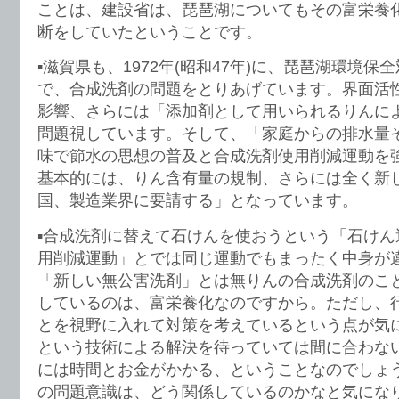
ことは、建設省は、琵琶湖についてもその富栄養
断をしていたということです。
▪️滋賀県も、1972年(昭和47年)に、琵琶湖環境
で、合成洗剤の問題をとりあげています。界面活
影響、さらには「添加剤として用いられるりんに
問題視しています。そして、「家庭からの排水量
味で節水の思想の普及と合成洗剤使用削減運動を
基本的には、りん含有量の規制、さらには全く新
国、製造業界に要請する」となっています。
▪️合成洗剤に替えて石けんを使おうという「石け
用削減運動」とでは同じ運動でもまったく中身が
「新しい無公害洗剤」とは無りんの合成洗剤のこ
しているのは、富栄養化なのですから。ただし、
とを視野に入れて対策を考えているという点が気
という技術による解決を待っていては間に合わな
には時間とお金がかかる、ということなのでしょ
の問題意識は、どう関係しているのかなと気にな