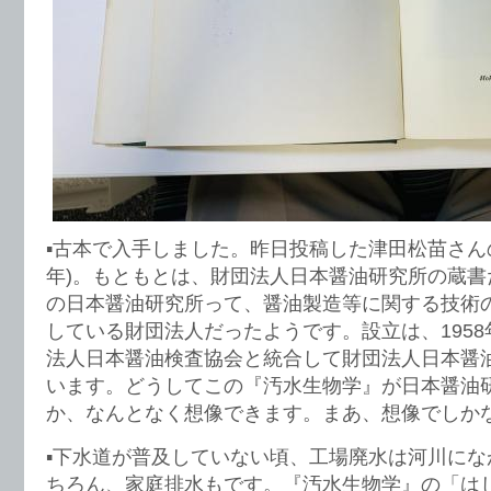
▪️古本で入手しました。昨日投稿した津田松苗さんの
年)。もともとは、財団法人日本醤油研究所の蔵書
の日本醤油研究所って、醤油製造等に関する技術
している財団法人だったようです。設立は、1958
法人日本醤油検査協会と統合して財団法人日本醤
います。どうしてこの『汚水生物学』が日本醤油
か、なんとなく想像できます。まあ、想像でしか
▪️下水道が普及していない頃、工場廃水は河川に
ちろん、家庭排水もです。『汚水生物学』の「は