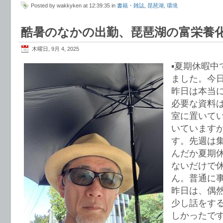
Posted by wakkyken at 12:39:35 in
書籍・雑誌
,
琵琶湖
,
環境
酷暑のなかの出勤、琵琶湖の富栄養
木曜日, 9月 4, 2025
▪️夏期休暇
ました。今
昨日は本当
必要な資料
室に置いて
いています
す。先週は
んだか夏期
ないだけで
ん。普通に
昨日は、偶
少し話をす
しかったで