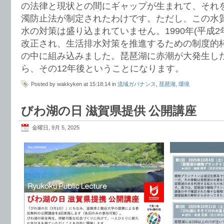
の法律と現状との間にギャップが生まれて、それ
濁防止法が制定されたわけです。ただし、この水
水の対策は盛り込まれていません。1990年(平成2
改正され、生活排水対策を推進するための制度的
の中に組み込みました。琵琶湖に赤潮が大発生した
ら、その12年後ということになります。
Posted by wakkyken at 15:18:14 in
流域ガバナンス
,
琵琶湖
,
環境
びわ湖の日 滋賀県提供 公開講座
金曜日, 9月 5, 2025