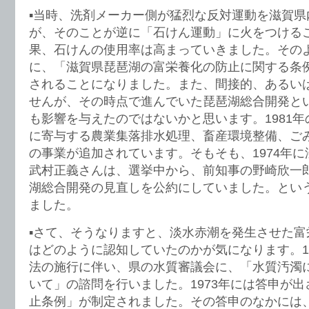
▪️当時、洗剤メーカー側が猛烈な反対運動を滋賀
が、そのことが逆に「石けん運動」に火をつける
果、石けんの使用率は高まっていきました。その
に、「滋賀県琵琶湖の富栄養化の防止に関する条例
されることになりました。また、間接的、あるい
せんが、その時点で進んでいた琵琶湖総合開発と
も影響を与えたのではないかと思います。1981
に寄与する農業集落排水処理、畜産環境整備、ご
の事業が追加されています。そもそも、1974年
武村正義さんは、選挙中から、前知事の野崎欣一
湖総合開発の見直しを公約にしていました。とい
ました。
▪️さて、そうなりますと、淡水赤潮を発生させた
はどのように認知していたのかが気になります。1
法の施行に伴い、県の水質審議会に、「水質汚濁
いて」の諮問を行いました。1973年には答申が
止条例」が制定されました。その答申のなかには