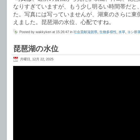
なりすぎていますが、もう少し明るい時間帯だと
た。写真には写っていませんが、湖東のさらに東
えました。琵琶湖の水位、心配ですね。
Posted by wakkyken at 15:26:47 in
社会貢献滋賀県
,
生物多様性
,
水草
,
ヨシ群
琵琶湖の水位
月曜日, 12月 22, 2025