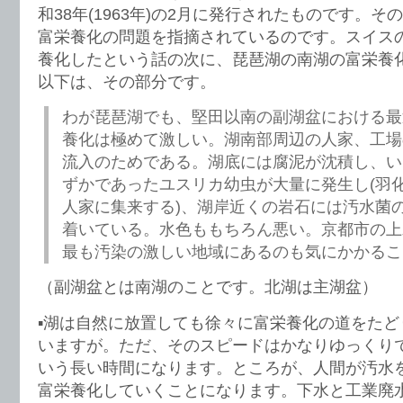
和38年(1963年)の2月に発行されたものです。
富栄養化の問題を指摘されているのです。スイス
養化したという話の次に、琵琶湖の南湖の富栄養
以下は、その部分です。
わが琵琶湖でも、堅田以南の副湖盆における最
養化は極めて激しい。湖南部周辺の人家、工場
流入のためである。湖底には腐泥が沈積し、い
ずかであったユスリカ幼虫が大量に発生し(羽
人家に集来する)、湖岸近くの岩石には汚水菌
着いている。水色ももちろん悪い。京都市の上
最も汚染の激しい地域にあるのも気にかかるこ
（副湖盆とは南湖のことです。北湖は主湖盆）
▪️湖は自然に放置しても徐々に富栄養化の道をた
いますが。ただ、そのスピードはかなりゆっくり
いう長い時間になります。ところが、人間が汚水
富栄養化していくことになります。下水と工業廃