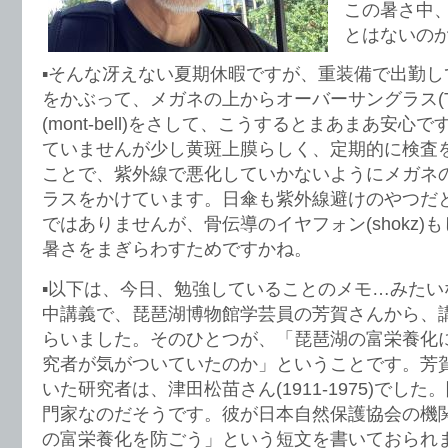
この暑さ中
とはないの
▪️そんな冴えない夏期休暇ですが、重装備で出勤
をかぶって、メガネの上からオーバーサングラス(T
(mont-bell)をさして、こうするとまあまあ安
ていませんが少し黄斑上膜らしく、定期的に検査
ことで、紫外線で悪化していかないようにメガネ
ラスをかけています。日傘も紫外線避けのやつだ
ではありませんが、骨伝導のイヤフォン(shokz)
暑さをまぎらわすためですかね。
▪️以下は、今日、勉強していることのメモ…みた
中講義で、琵琶湖博物館学芸員の芳賀さんから、
らいました。そのひとつが、「琵琶湖の富栄養化
究者が気がついていたのか」ということです。芳
いた研究者は、津田松苗さん(1911-1975)でし
門家なのだそうです。彼が日本自然保護協会の機
の富栄養化を防ごう」という短文を書いておられ