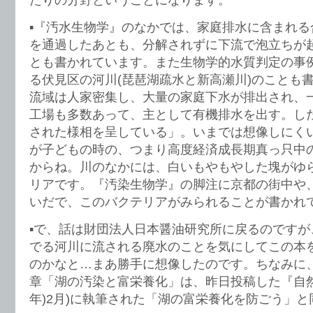
▪️『汚水生物学』のなかでは、家庭排水に含まれ
を通過したあとも、分解されずに下流で泡立ちが起
とも書かれています。また生物学的水質判定の事
る伏見区の河川(琵琶湖疏水と新高瀬川)のことも
流域は人家密集し、大量の家庭下水が排出され、
工場も多数あって、主として有機排水を出す。し
された様相を呈している」。いまでは想像しにく
が子どもの時の、つまり高度経済成長期真っ只中
からね。川のなかには、白いもやもやした塊がゆ
リアです。『汚染生物学』の脚注に京都の街中や
いだで、このバクテリアがみられることが書かれ
▪️で、話は財団法人日本醤油研究所に戻るのです
でる河川に流される廃水のことを気にしてこの本
のかなと…まあ勝手に想像したのです。ちなみに
章「湖の汚染と富栄養化」は、昨日投稿した『自然保護
年)2月)に執筆された「湖の富栄養化を防ごう」