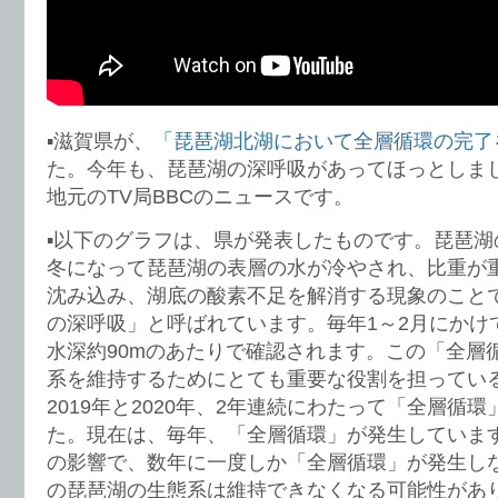
▪️滋賀県が、
「琵琶湖北湖において全層循環の完了
た。今年も、琵琶湖の深呼吸があってほっとしま
地元のTV局BBCのニュースです。
▪️以下のグラフは、県が発表したものです。琵琶
冬になって琵琶湖の表層の水が冷やされ、比重が
沈み込み、湖底の酸素不足を解消する現象のこと
の深呼吸」と呼ばれています。毎年1～2月にかけ
水深約90mのあたりで確認されます。この「全層
系を維持するためにとても重要な役割を担ってい
2019年と2020年、2年連続にわたって「全層循
た。現在は、毎年、「全層循環」が発生していま
の影響で、数年に一度しか「全層循環」が発生し
の琵琶湖の生態系は維持できなくなる可能性があ