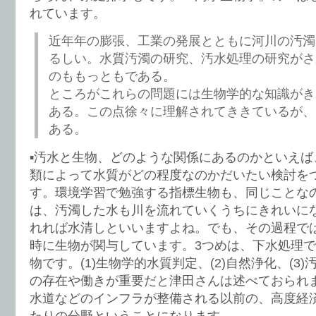
れています。
近年年の膨張、工業の発展とともに河川の汚濁
るしい。水質汚濁の研究、汚水処理の研究がさ
のももっともである。
ところがこれらの問題には生物学的な知識がき
ある。この点徐々に理解されてききているが、
ある。
▪️汚水と生物、どのような関係にあるのかといえ
類によって水質がどの程度なのかだいたい検討を
す。環境学習で勉強する指標生物も、同じことな
は、汚濁した水も川を流れていくうちにきれいに
れれば水清しといいますよね。でも、その過程で
時に生物が関与しています。3つめは、下水処理
物です。(1)生物学的水質判定、(2)自然浄化、(3
の存在や働きが重要だと津田さんは述べておられ
水道などのインフラが整備される以前の、高度経
たりの分野ということになります。