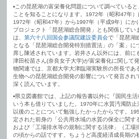
▪️この琵琶湖の富栄養化問題について調べている
ことを知ることになります。1972年（昭和47年
1972年（昭和47年）から1997年（平成9年）
プロジェクト「琵琶湖総合開発」とも関係してい
は、
第六十八回国会参議院建設委員会
で「琵琶湖
となる「琵琶湖総合開発特別措置法」の「案」に
席し陳述されています。岩井さん以外には、前に
津田松苗さん(奈良女子大学)が富栄養化に関して
物関連では、京都大学大津臨湖実験所の所長であ
生物への琵琶湖総合開発の影響について発言され
深く読んでいます。
▪️県立図書館では、上記の報告書以外に『国民生活
いう本も借りていました。1970年に水質汚濁防
以後のことについて勉強したかったからです。195
定された前身の「公共用水域の水質の保全に関す
および「工場排水等の規制に関する法律」（工場
の頃からの話ですす。ちょうど高度経済成長期の