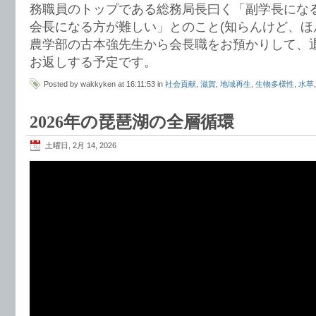
務職員のトップである総務局長曰く「副学長にな
会長になる方が難しい」とのこと(知らんけど、ほ
農学部の古本強先生から会長職をお預かりして、
お返しする予定です。
Posted by wakkyken at 16:11:53 in
社会貢献
,
滋賀
,
地域再生
,
生物多様性
,
水草
2026年の琵琶湖の全層循環
土曜日, 2月 14, 2026