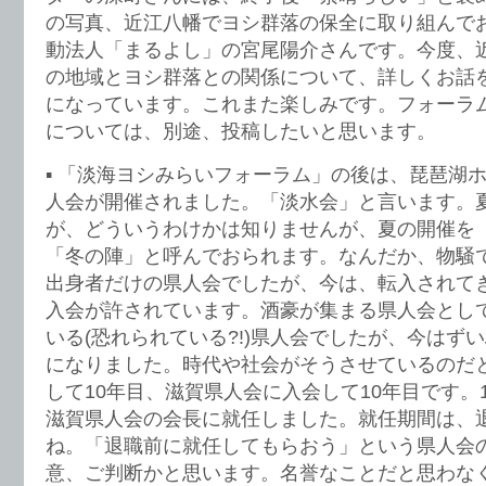
の写真、近江八幡でヨシ群落の保全に取り組んで
動法人「まるよし」の宮尾陽介さんです。今度、
の地域とヨシ群落との関係について、詳しくお話
になっています。これまた楽しみです。フォーラ
については、別途、投稿したいと思います。
▪️ 「淡海ヨシみらいフォーラム」の後は、琵琶湖
人会が開催されました。「淡水会」と言います。
が、どういうわけかは知りませんが、夏の開催を
「冬の陣」と呼んでおられます。なんだか、物騒
出身者だけの県人会でしたが、今は、転入されて
入会が許されています。酒豪が集まる県人会とし
いる(恐れられている?!)県人会でしたが、今はず
になりました。時代や社会がそうさせているのだ
して10年目、滋賀県人会に入会して10年目です。
滋賀県人会の会長に就任しました。就任期間は、
ね。「退職前に就任してもらおう」という県人会
意、ご判断かと思います。名誉なことだと思わな