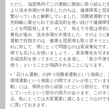
ただし、滋賀県内でこの運動に懸命に取り組んだ
より淡水赤潮が大発生したのちは、健康障害と琵
繋がっていると解釈していました。消費者運動で
売戦略に乗せられて合成洗剤を使い続けて健康障
ことを問題視します。そして、加えて今度は潜在
養化が進み、淡水赤潮が大発生した。そのように
運動で目指すのは、健康も琵琶湖も取り戻そうと
れに対して、県にとって問題なのは富栄養化です
便でも石けんを使いましょう」。富栄養化を引き
合成洗剤を使ってきたことを反省し、「多少不便
使う」ということが強調されることになります。
▪️「石けん運動」の持つ消費者運動という側面と
環境運動という側面との間でネジレが生じていま
動」には、県民が自ら頑張ったという部分と、行
していったという部分の両方があります。このネ
点、私にとっては大変重要に感じるところなので
に置いておきます。