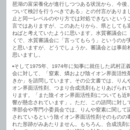
琶湖の富栄養化が進行しつつある状況から、今後
ついて検討を行うべきである」との付言がありま
止と同一レベルのやり方では対処できないという
言ではありますが、このあたりから、県としても
ねばと考えていたように思います。水質審議会に
くで、水質審議会に「言ってもらう」というのが
と思いますが、どうでしょうか。審議会とは事前
思いますし。
▪️そして1975年、1974年に知事に就任した武村
会に対して、「窒素、燐および陰イオン界面活性
きか」を諮問しています。その公文書では、りん
オン界面活性剤、つまり合成洗剤もとりあげられ
ります。「また陰イオン界面活性剤についても近
響が懸念されています」。ただ、この諮問に対し
準部会や専門小委員会では、りんや窒素に関して
されているという陰イオン界面活性剤そのものの
れた形跡がみあたりません。もちろん、合成洗剤に