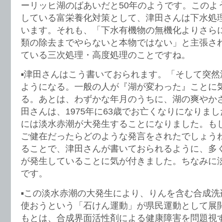
ーリッヒ湖のばあいだと50年のようです。このよ
している富栄養化対策として、津田さんは下水処
います。それも、「下水有機物の無機化よりさら
類の除去までやらないと本物ではない」と主張さ
ている三次処理・高度処理のことですね。
▪️津田さんはこう書いておられます。「そして突
ようになる。一般の人が『湖が変わった』ことに
る。あとは、わずかな年月のうちに、湖の爽やか
田さんは、1975年に63歳でお亡くなりになりま
には淡水赤潮が大発生することになりました。も
ご健在だったらどのような発言をされたでしょう
ることで、津田さんが書いておられるように、多
が発生していることに気が付きました。ちなみに
です。
▪️この淡水赤潮の大発生により、りんを含む合成
使おうという「石けん運動」が県民運動として展
もとは、合成界面活性剤による健康障害を問題視