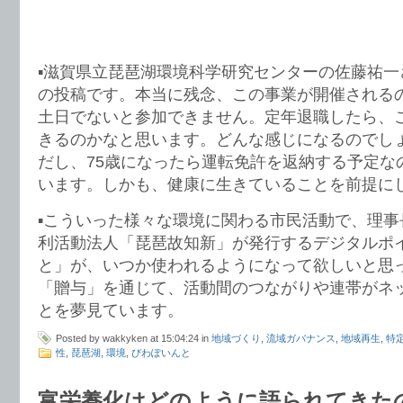
▪️滋賀県立琵琶湖環境科学研究センターの佐藤祐一さん
の投稿です。本当に残念、この事業が開催される
土日でないと参加できません。定年退職したら、
きるのかなと思います。どんな感じになるのでし
だし、75歳になったら運転免許を返納する予定な
います。しかも、健康に生きていることを前提に
▪️こういった様々な環境に関わる市民活動で、理
利活動法人「琵琶故知新」が発行するデジタルポ
と」が、いつか使われるようになって欲しいと思
「贈与」を通じて、活動間のつながりや連帯がネ
とを夢見ています。
Posted by wakkyken at 15:04:24 in
地域づくり
,
流域ガバナンス
,
地域再生
,
特
性
,
琵琶湖
,
環境
,
びわぽいんと
富栄養化はどのように語られてきた