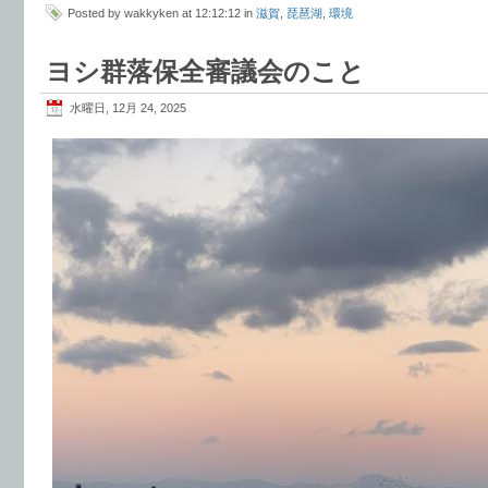
Posted by wakkyken at 12:12:12 in
滋賀
,
琵琶湖
,
環境
ヨシ群落保全審議会のこと
水曜日, 12月 24, 2025