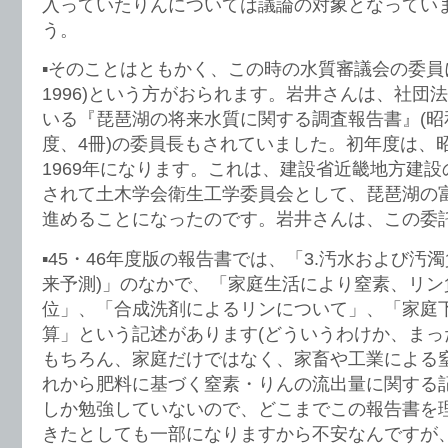
入っていたりんについては議論の対象となってい
う。
▪️そのことはともかく、この時の水質審議会の委員に
1996)という方がおられます。岩井さんは、社団
いる『琵琶湖の将来水質に関する調査報告書』(昭和4
度、4冊)の委員長もされていました。初年度は、昭
1969年になります。これは、建設省近畿地方建
されて土木学会衛生工学委員会として、琵琶湖の
進めることになったのです。岩井さんは、この委
▪️45・46年度版の報告書では、「3.汚水および汚
来予測)」のなかで、「家庭生活により窒素、リン
位」、「合成洗剤によるリンについて」、「家庭
算」という記述があります(どういうわけか、まっ
もちろん、家庭だけではなく、家畜や工業による
れから肥料に基づく窒素・りんの流出量に関する
しか勉強していないので、どこまでこの報告書を
きたとしても一部になりますから不安なんですが