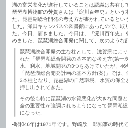
湖の富栄養化が進行していることは認識は共有し
琵琶湖博物館の芳賀さんは『淀川百年史』という
た。琵琶湖総合開発の考え方が書かれているとい
した。瀬田キャンパスの図書館にあったので、取
た。今日、届きました。今日は、『淀川百年史』
めました。琵琶湖総合開発に関して、次のような
琵琶湖総合開発の主な柱として、滋賀県により昭
れた「琵琶湖総合開発の基本的な考え方(第一次
水、利水、地域開発の3つをあげていたが、46
「琵琶湖総合開発計画の基本方針(案)」では、
3本柱となり、琵琶湖の自然環境、水質の保全
押し出されてきた。
その後も特に琵琶湖の水質悪化が大きな問題と
全の重要性が強調されるようになって琵琶湖総
になった。
▪️昭和46年は1971年です。野崎欣一郎知事の時