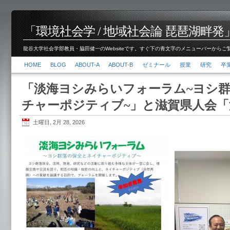
「環境社会学 / 地域社会論 琵琶湖畔発」脇田 健
龍谷大学社会学部教員・脇田健一のWebsiteです。すぐ下の青文字のメニューバーからご覧くださ
HOME
BLOG
ABOUT-A
ABOUT-B
ゼミナール
授業
研究
卒
「淡海ヨシみらいフォーラム~ヨシ
チャーポジティブ~」と滋賀県人会「
土曜日, 2月 28, 2026