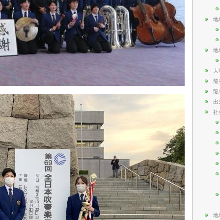
地
地
大
龍
龍
出
社
地