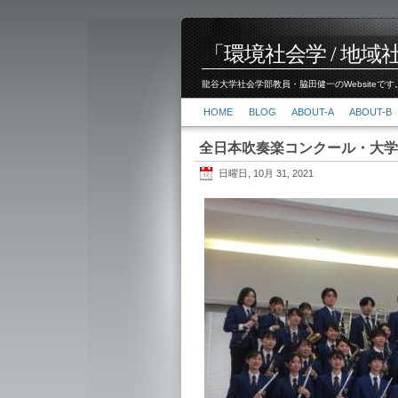
「環境社会学 / 地域社会
龍谷大学社会学部教員・脇田健一のWebsiteです。
HOME
BLOG
ABOUT-A
ABOUT-B
全日本吹奏楽コンクール・大学
日曜日, 10月 31, 2021