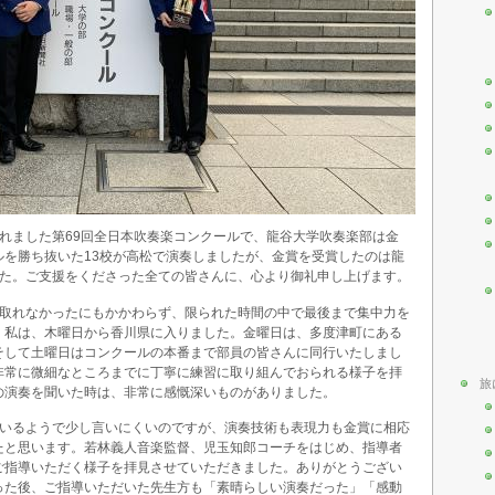
れました第69回全日本吹奏楽コンクールで、龍谷大学吹奏楽部は金
ルを勝ち抜いた13校が高松で演奏しましたが、金賞を受賞したのは龍
した。ご支援をくださった全ての皆さんに、心より御礼申し上げます。
が取れなかったにもかかわらず、限られた時間の中で最後まで集中力を
。私は、木曜日から香川県に入りました。金曜日は、多度津町にある
そして土曜日はコンクールの本番まで部員の皆さんに同行いたしまし
非常に微細なところまでに丁寧に練習に取り組んでおられる様子を拝
旅
の演奏を聞いた時は、非常に感慨深いものがありました。
ているようで少し言いにくいのですが、演奏技術も表現力も金賞に相応
たと思います。若林義人音楽監督、児玉知郎コーチをはじめ、指導者
ご指導いただく様子を拝見させていただきました。ありがとうござい
った後、ご指導いただいた先生方も「素晴らしい演奏だった」「感動