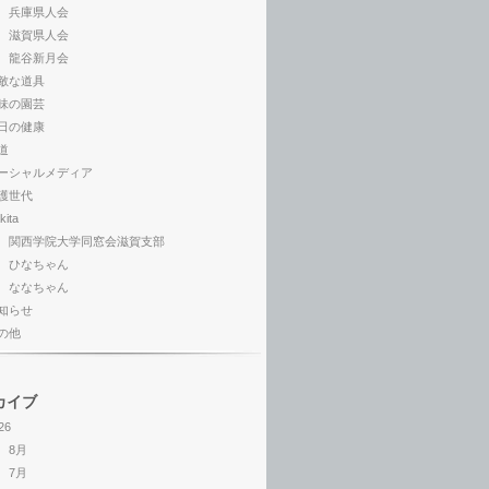
兵庫県人会
滋賀県人会
龍谷新月会
敵な道具
味の園芸
日の健康
道
ーシャルメディア
護世代
kita
関西学院大学同窓会滋賀支部
ひなちゃん
ななちゃん
知らせ
の他
カイブ
26
8月
7月