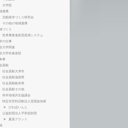
大学院
域連携
北船路米づくり研究会
その他の地域連携
域づくり
世界農業遺産琵琶湖システム
学の仕事
谷大学関連
谷大学吹奏楽部
来事
会貢献
社会貢献大津市
社会貢献滋賀県
社会貢献岐阜県
社会貢献その他
仰木地域共生協議会
特定非営利活動法人琵琶故知新
びわぽいんと
公益財団法人平和堂財団
夏原グラント
域