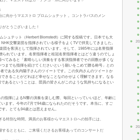
3
台に向かうマエストロ ブロムシュテット 。コントラバスのメン
りがとうございました！
テット（Herbert Blomstedt）に関する投稿です。日本でも大
20
NHK交響楽団を指揮されている様子をよくTVで拝見してきました。
響楽団を客演として指揮されています。そして、1985年には名誉指揮
を贈られています。名誉指揮者と桂冠名誉指揮者とはどう違うのでしょ
調べてみると「素晴らしい演奏をする客演指揮者でその回数が多くな
いつまでも指揮を続けてくださいという願いをこめて贈る称号」との
奏者である矢内陽子さんのツイートです。この矢内さんのツイートか
奏できることがどれほど幸せなことなのかがよく理解できます。なる
者であるということは、団員の皆さんがこのような気持ちになるとい
んの指揮によるN響の演奏を楽しむ際、毎回といっていいほど、年齢に
います。今年の7月で94歳になられたのだそうです。本当に、すご
です。とても94歳とは思えません。
ぎる特別な時間。満員のお客様からマエストロへの拍手には、
20
謝するとともに、ご来場くださるお客様あってのコンサートだ