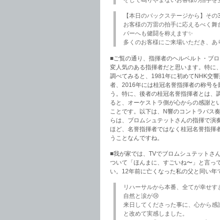
【本日のバックステージから】その
お客様の万雷の拍手に応えるべく舞
バーへも健闘を称えます✨
多くのお客様にご来場いただき、あ
■ご覧の通り、指揮者のヘルベルト・ブロムシュ
変人気のある指揮者だと思います。特に、
調べてみると、1981年に初めてNHK交
者、2016年には桂冠名誉指揮者の称号
う。特に、後者の桂冠名誉指揮者とは、
ると、オーケストラ側が心からの感謝と
ことです。以下は、N響のコントラバス
らは、ブロムシュテットさんの指揮で演
ほど、名誉指揮者ではなく桂冠名誉指揮
うことなんですね。
■我が家では、TVでブロムシュテットさ
ついて「ほんまに、すごいね〜」と言って
い。12年前に亡くなった私の父と同い年
リハーサルから本番、全てが幸せす
自然と涙が😢
来日してくださった事に、心から感
と改めて実感しました。