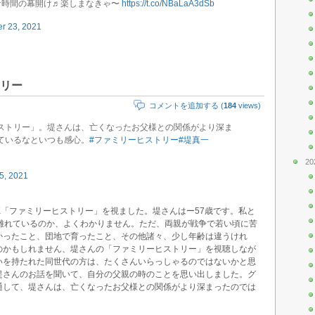
』は幸せな時間の幕開け♬楽しまなきゃ〜
https://t.co/NBaLaA3dSb
er 23, 2021
リー
コメントを追加する (
184
views)
ストリー」。堤さんは、亡くなったお父様との関係がより深ま
ているなといつも感心。
#ファミリーヒストリー
#堤真一
20
5, 2021
K「ファミリーヒストリー」を視ました。堤さんはー57歳です。私と
か離れているのか、よくわかりません。ただ、両親が戦争で若い頃に苦
かったこと、団地で育ったこと、その他諸々、少し年齢は違うけれ
のかもしれません、堤さんの「ファミリーヒストリー」を視聴しなが
いを持たれた同世代の方は、たくさんいらっしゃるのではないかと思
堤さんのお話を聞いて、自分の父親の時のことを思い出しました。グ
通して、堤さんは、亡くなったお父様との関係がより深まったのでは