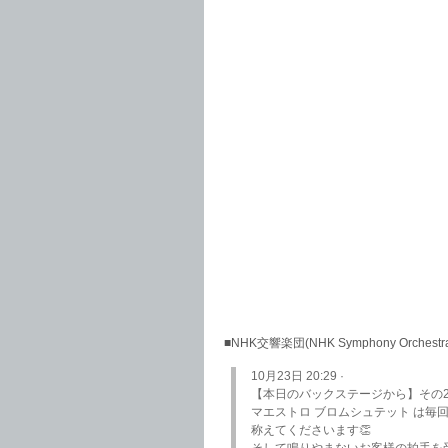
■NHK交響楽団(NHK Symphony Or
10月23日 20:29 ·
【本日のバックステージから】その
マエストロ ブロムシュテット は
称えてくださいます👏
そして鳴りやまないお客様の拍手を