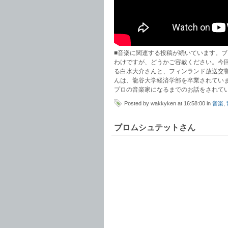
■音楽に関連する投稿が続いています。ブ
わけですが、どうかご容赦ください。今
る白水大介さんと、フィンランド放送交
んは、龍谷大学経済学部を卒業されてい
プロの音楽家になるまでのお話をされて
Posted by wakkyken at 16:58:00 in
音楽
,
ブロムシュテットさん