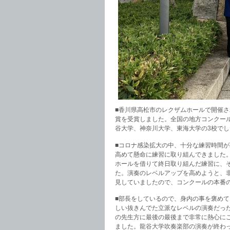
■香川県高松市のレクザムホールで開催さ
賞を受賞しました。全国の地方コンクー
谷大学、神奈川大学、東海大学の3校で
■コロナ感染拡大の中、十分な練習時間
高めて懸命に練習に取り組んできました
ホールを借りて終日取り組んだ練習に、
た。演奏のレベルアップを高めようと、
見していましたので、コンクールの本番
■部長をしているので、身内の事を褒め
しい抜きんでた立派なレベルの演奏だっ
の先生方に最後の最後まで非常に熱心に
ました。龍谷大学吹奏楽部の演奏が終わ