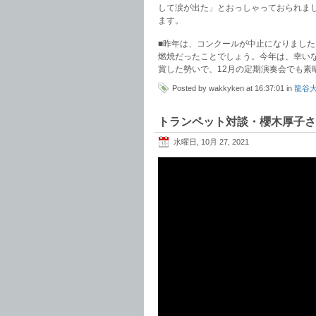
して涙が出た」とおっしゃっておられま
ます。
■昨年は、コンクールが中止になりまし
燃焼だったことでしょう。今年は、幸い
賞した勢いで、12月の定期演奏会でも素
Posted by wakkyken at 16:37:01 in
龍谷
トランペット対談・櫻木厚子さ
水曜日, 10月 27, 2021