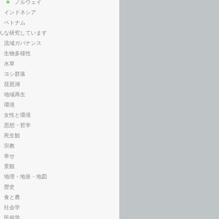
ノルウェイ
インドネシア
ベトナム
んな研究しています
流域ガバナンス
生物多様性
水草
ヨシ群落
琵琶湖
地域再生
環境
女性と環境
思想・哲学
死生観
宗教
幸せ
景観
地理・地形・地図
歴史
食と農
社会学
民俗学