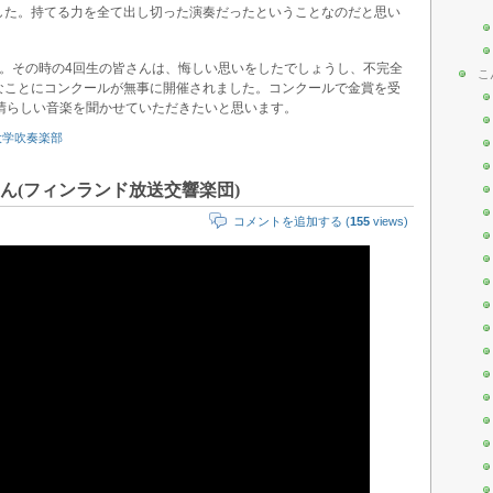
した。持てる力を全て出し切った演奏だったということなのだと思い
た。その時の4回生の皆さんは、悔しい思いをしたでしょうし、不完全
こ
なことにコンクールが無事に開催されました。コンクールで金賞を受
晴らしい音楽を聞かせていただきたいと思います。
大学吹奏楽部
ん(フィンランド放送交響楽団)
コメントを追加する (
155
views)