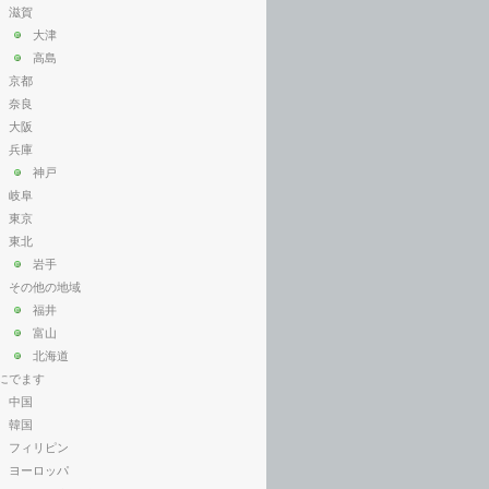
滋賀
大津
高島
京都
奈良
大阪
兵庫
神戸
岐阜
東京
東北
岩手
その他の地域
福井
富山
北海道
にでます
中国
韓国
フィリピン
ヨーロッパ