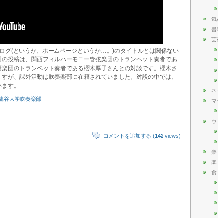
気
書
芸
ログ(というか、ホームページというか…。)のタイトルとは関係ない
回の投稿は、関西フィルハーモニー管弦楽団のトランペット奏者であ
響楽団のトランペット奏者である櫻木厚子さんとの対談です。櫻木さ
ますが、課外活動は吹奏楽部に在籍されていました。対談の中では、
います。
ネ
龍谷大学吹奏楽部
マ
ウ
コメントを追加する (
142
views)
楽
楽
食