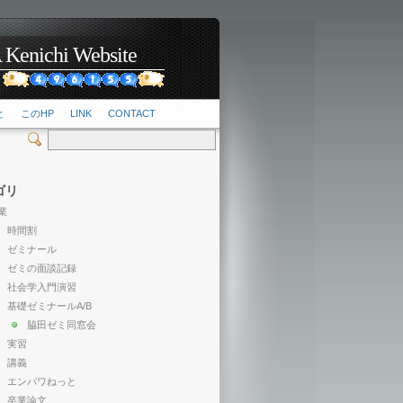
hi Website
2
と
このHP
LINK
CONTACT
ゴリ
業
時間割
ゼミナール
ゼミの面談記録
社会学入門演習
基礎ゼミナールA/B
脇田ゼミ同窓会
実習
講義
エンパワねっと
卒業論文