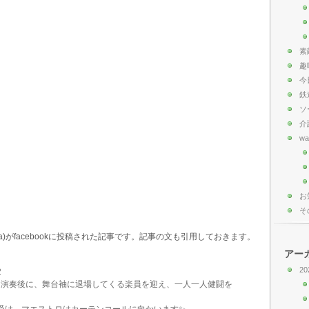
素
趣
今
鉄
ソ
介
wa
お
そ
chestra)がfacebookに投稿された記事です。記事の文も引用しておきます。
アー
20
2
毎回演奏後に、舞台袖に退場してくる楽員を迎え、一人一人健闘を
受け、マエストロはカーテンコールに向かいます✨