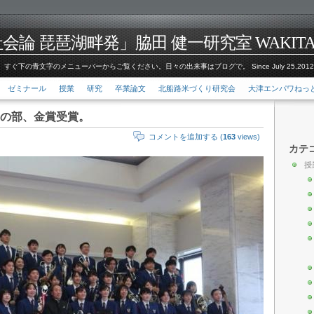
論 琵琶湖畔発」脇田 健一研究室 WAKITA Kenic
すぐ下の青文字のメニューバーからご覧ください。日々の出来事はブログで。 Since July 25,201
ゼミナール
授業
研究
卒業論文
北船路米づくり研究会
大津エンパワねっ
の部、金賞受賞。
コメントを追加する (
163
views)
カテ
授