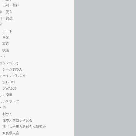
山村・森林
象・災害
籍・雑誌
術
アート
音楽
写真
映画
ット
ラソン走ろう
チーム利やん
ォーキングしよう
びわ100
BIWA100
しい楽器
しいスポーツ
と酒
利やん
龍谷大学餃子研究会
龍谷大学東九条粉もん研究会
奈良県人会