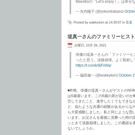
Maestroの『Let’s enjoy！
— 矢内陽子 (@yokontrabass)
Octob
Posted by wakkyken at 14:39:07 in
音楽
堤真一さんのファミリーヒスト
火曜日, 10月 26, 2021
俳優の堤真一さんの「ファミリーヒ
ったと思う。涙腺崩壊。よく取材し
https://t.co/okr8jFxWqr
— 脇田健一 (@wakkyken)
October 2
■昨晩、俳優の堤真一さんがゲストのNH
は6歳違います。この6歳の差が近いの
労してきたこと、進学したくてもできな
ど、似たような共通の経験があるからな
ら大変感動しました。私と同じような思
います。お父さんを最後に見舞った時の
ッときて涙腺崩壊しました。この番組を
ないでしょうか。