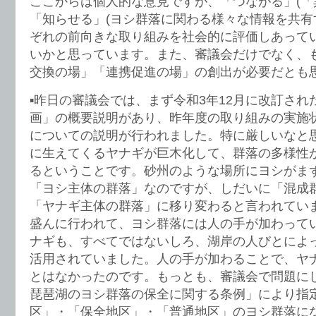
ここからは個人的な意見ですが、「つながる」(「
「知らせる」(ヨシ群落に関わる様々な情報を共有
ぞれの前向きな取り組みを社会的に評価しあってい
いかと思っています。また、審議会だけでなく、
交換の場」「連携促進の場」の創出が必要だとも
▪️昨日の審議会では、まず令和3年12月に改訂さ
画」の概要説明があり、昨年度の取り組みの実施
についての説明が行われました。特に厳しいなと
に生えてくるヤナギが巨木化して、群落の多様性
るということです。砂州のような場所にヨシがま
「ヨシ主体の群落」なのですが、しだいに「混成
「ヤナギ主体の群落」に移り変わると言われてい
盛んに行われて、ヨシ群落には人の手が加わって
ナギも、すべてではないしろ、湖岸の人びとによ
活用されていました。人の手が加わることで、ヤ
とはなかったのです。もっとも、審議会で問題に
琵琶湖のヨシ群落の保全に関する条例」により指
区」・「保全地区」・「普通地区」のヨシ群落に