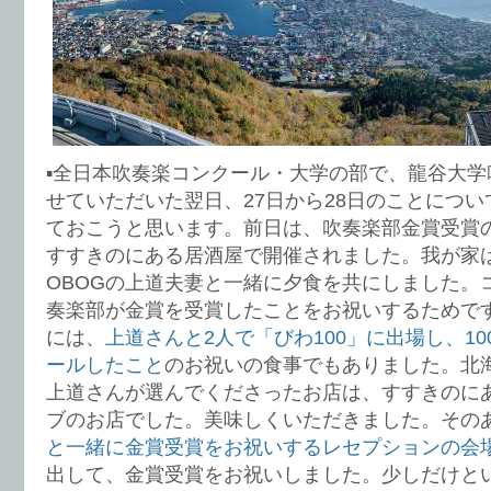
▪️全日本吹奏楽コンクール・大学の部で、龍谷大
せていただいた翌日、27日から28日のことにつ
ておこうと思います。前日は、吹奏楽部金賞受賞
すすきのにある居酒屋で開催されました。我が家
OBOGの上道夫妻と一緒に夕食を共にしました。
奏楽部が金賞を受賞したことをお祝いするためで
には、
上道さんと2人で「びわ100」に出場し、10
ールしたこと
のお祝いの食事でもありました。北
上道さんが選んでくださったお店は、すすきのに
ブのお店でした。美味しくいただきました。その
と一緒に金賞受賞をお祝いするレセプションの会
出して、金賞受賞をお祝いしました。少しだけと