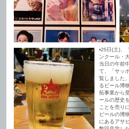
▪️25日(土
ンクール・
当日の午前
て、「サッ
覧しました
るビール博物
拓事業から
ールの歴史
ことを売り
ビールの博
にあるアサ
数回見学し