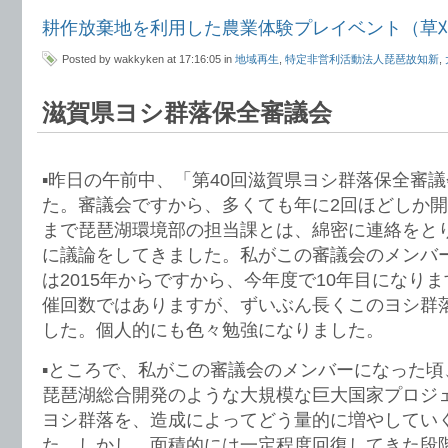
耕作放棄地を利用した農業体験プレイベント（草
Posted by wakkyken at 17:16:05 in
地域再生
,
特定非営利活動法人琵琶故知新
,
滋賀県ヨシ群落保全審議会
▪️昨日の午前中、「第40回滋賀県ヨシ群落保全審
た。審議会ですから、多くても年に2回ほどしか
まで琵琶湖環境部の担当課とは、綿密に連絡をと
に議論をしてきました。私がこの審議会のメンバ
は2015年からですから、今年度で10年目になりま
催回数ではありますが、ずいぶん長くこのヨシ群
した。個人的にも色々勉強になりました。
▪️ところで、私がこの審議会のメンバーになった
琵琶湖総合開発のような大規模な巨大国家プロジ
ヨシ群落を、造成によってどう量的に増やしてい
た。しかし、面積的には一定程度回復してきた段