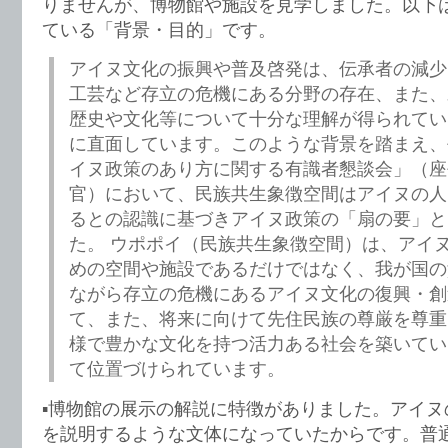
りませんが、博物館や施設を見学しました。以下
ている「背景・目的」です。
アイヌ文化の振興や普及啓発は、伝承者の減少
工芸など存立の危機にある分野の存在、また、
歴史や文化等について十分な理解が得られてい
に直面しています。このような背景を踏まえ、平
イヌ政策のあり方に関する有識者懇談会」（座
官）において、民族共生象徴空間はアイヌの人
るとの認識に基づきアイヌ政策の「扇の要」と
た。 ウポポイ（民族共生象徴空間）は、アイ
めの空間や施設であるだけではなく、我が国の
ながら存立の危機にあるアイヌ文化の復興・創
て、また、将来に向けて先住民族の尊厳を尊重
様で豊かな文化を持つ活力ある社会を築いてい
て位置づけられています。
▪️博物館の展示の解説に特徴がありました。アイ
を説明するような文体になっていたからです。普