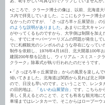
あ、恥ずかしい写真なのでアップしていませんが
▪️ところで、クラーク博士の像は、以前、北海道
ス内で拝見していました。ここにもクラーク博士
なかったのですが、「さっぽろ羊ヶ丘展望台」の
のような説明がありました
。あまりに北大キャン
がやってくるものですから、大学側は制限を加え
ら、すでにオーバーツーリズムの問題が発生して
でに札幌観光のシンボルのような存在になってい
制作を依頼し、1976年4月16日、北大開基100
建国200年祭を記念し、ウィリアム・スミス・ク
クラーク』除幕式が執り行われたのだそうです。
▪️「さっぽろ羊ヶ丘展望台」からの風景を楽しん
傾いてきました。北海道は関西から見れば北と同
ので、日没も早いのです。ということで、レンタ
の目的地は、
「もいわ山展望台」
です。こちらか
美しく見えるとのことで、とても有名な観光地に
車場まではレンタカーで。そこからはロープーウ