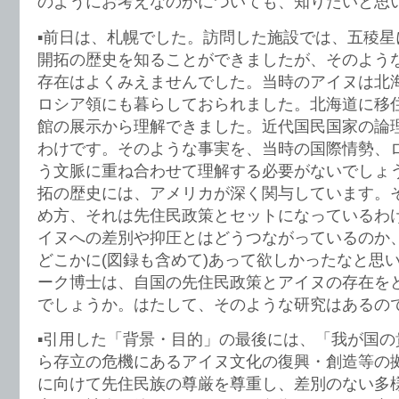
のようにお考えなのかについても、知りたいと思
▪️前日は、札幌でした。訪問した施設では、五稜
開拓の歴史を知ることができましたが、そのよう
存在はよくみえませんでした。当時のアイヌは北
ロシア領にも暮らしておられました。北海道に移
館の展示から理解できました。近代国民国家の論
わけです。そのような事実を、当時の国際情勢、
う文脈に重ね合わせて理解する必要がないでしょ
拓の歴史には、アメリカが深く関与しています。
め方、それは先住民政策とセットになっているわ
イヌへの差別や抑圧とはどうつながっているのか
どこかに(図録も含めて)あって欲しかったなと思
ーク博士は、自国の先住民政策とアイヌの存在を
でしょうか。はたして、そのような研究はあるの
▪️引用した「背景・目的」の最後には、「我が国
ら存立の危機にあるアイヌ文化の復興・創造等の
に向けて先住民族の尊厳を尊重し、差別のない多