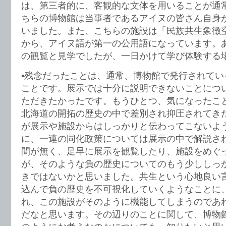
は、第三者的に、客観的な文体を用いることが通
ちらの博物館は当事者であるアイヌの皆さん自身
いました。また、こちらの施設は「民族共生象徴
から、アイヌ語が第一の公用語になっています。
の観覧と見学でしたが、一日かけて学び体験する
▪️残念だったことは、通常、博物館で発行されて
ことです。展示では十分に説明できないことにつ
ただきたかったです。もうひとつ、気になったこ
北海道の開拓の歴史の中で差別され抑圧されてき
が展示や施設からはしっかりと伝わってこないよ
に、一連の同化政策については展示の中で解説さ
間が無く、足早に展示を観覧したり、施設をめぐ
が、そのような負の歴史についてのもう少ししっ
きではないかと思いました。共生という心地良い
込んで負の歴史を不可視化していくようなことに
れ、この施設がそのように機能してしまうのであ
だなと思います。その辺りのことに関して、博物