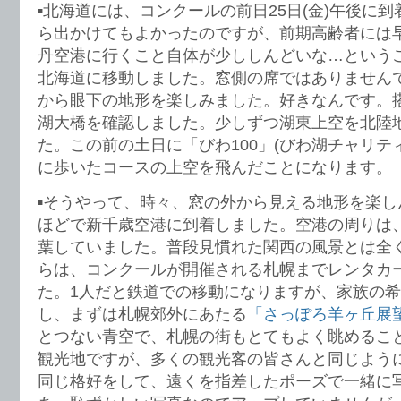
▪️北海道には、コンクールの前日25日(金)午後に
ら出かけてもよかったのですが、前期高齢者には
丹空港に行くこと自体が少ししんどいな…という
北海道に移動しました。窓側の席ではありません
から眼下の地形を楽しみました。好きなんです。
湖大橋を確認しました。少しずつ湖東上空を北陸
た。この前の土日に「びわ100」(びわ湖チャリティ−
に歩いたコースの上空を飛んだことになります。
▪️そうやって、時々、窓の外から見える地形を楽し
ほどで新千歳空港に到着しました。空港の周りは
葉していました。普段見慣れた関西の風景とは全
らは、コンクールが開催される札幌までレンタカ
た。1人だと鉄道での移動になりますが、家族の
し、まずは札幌郊外にあたる
「さっぽろ羊ヶ丘展
とつない青空で、札幌の街もとてもよく眺めるこ
観光地ですが、多くの観光客の皆さんと同じよう
同じ格好をして、遠くを指差したポーズで一緒に