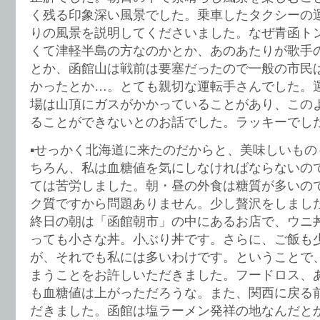
く残る印象深い風景でした。乗車したタクシーの
りの風景を説明してくださいました。なぜ青函ト
くて津軽半島の方なのかとか、あのあたりが歌手
とか、函館山は戦前は要塞だったので一般の市民
かったとか…。とても親切な運転手さんでした。
場は山頂にガスがかかっていることがあり、この
ることができないとのお話でした。ラッキーでし
▪️せっかく北海道に来たのだからと、美味しいも
ちろん、私は血糖値を気にしなければならないの
ては苦労しました。朝・昼の外食は糖質が多いの
ク質ですから問題ありません。少し贅沢をしまし
終日の朝は「函館朝市」の中にあるお店で、ウニ
っても小さな丼。小ぶり丼です。さらに、ご飯も
が、それでも私には多いわけです。ということで
まうことをお許しいただきました。フードロス、
も血糖値は上がっただろうな。また、関西に戻る
だきました。函館は塩ラーメン発祥の地なんだと