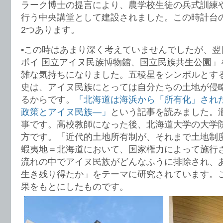
ラーク博士の提言により、農学校生徒の兵式訓練
行う中央講堂として建設されました。この時計台
2つあります。
▪️この時はあまり深く考えていませんでしたが、
ポイ 国立アイヌ民族博物館、国立民族共生公園」
雑な気持ちになりました。五稜星をシンボルとする
史は、アイヌ民族にとっては自分たちの土地が侵
るからです。
「北海道は海浜から「所有化」され
政策とアイヌ民族—」
という記事を読みました。
事です。高校教師になった後、北海道大学の大学
方です。「近代的土地所有制が、それまで土地制
蝦夷地＝北海道において、国家権力によって施行
流れの中でアイヌ民族がどんなふうに排除され、
生き残り得たか」をテーマに研究されています。
果をもとにしたものです。