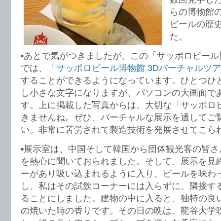
らの博物館
ビールの歴
た。
▪️あとで気がつきましたが、この「サッポロビー
では、
「サッポロビール博物館 3Dバーチャルツ
することができるようになっています。ひとつひ
し小さな文字になりますが、パソコンの大画面で
す。上に掲載した写真からは、大切な「サッポロ
きませんね。ぜひ、バーチャルな展示を通してご
い。非常に苦労されて製造技術を発展させてこら
▪️展示室は、中国そして韓国から団体観光客の皆
を熱心に聞いておられました。そして、展示を見
ーがあり吸い込まれるように入り、ビールを味わ
し、私はその試飲コーナーには入らずに、隣接す
ることにしました。建物の中に入ると、独特の良
の焼いた時の香りです。その日の晩は、龍谷大学吹