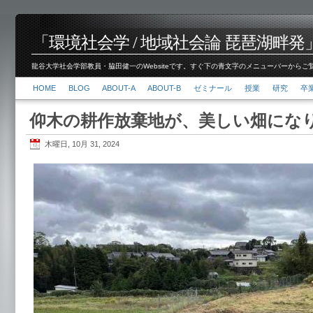
「環境社会学 / 地域社会論 琵琶湖畔発」脇田 健
龍谷大学社会学部教員・脇田健一のWebsiteです。すぐ下の青文字のメニューバーからご覧くださ
HOME
BLOG
ABOUT-A
ABOUT-B
ゼミナール
授業
研究
卒
仰木の耕作放棄地が、美しい畑にな
木曜日, 10月 31, 2024