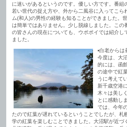
に迷いがあるというのです。優しい方です。番組
若い世代の捉え方や、外から二風谷に入ってこら
ム(和人)の男性の経験も知ることができました。
は簡単ではありません。少し脱線しました。この
の皆さんの現在についても、ウポポイでは紹介し
ました。
▪️白老から
今度は、大
的には、函
の途中で紅
うに考えて
新千歳空港
木々は美し
とに感動し
では、今年
たので紅葉が遅れているということでしたが、札
学の紅葉を楽しむことできました。大沼駅が近づ