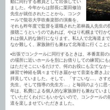
動に同行する教員として出張してい
ました。今年からは部長に栗田修治
先生が就任されたことから、コンク
ールで龍谷大学吹奏楽部の演奏を、
それも昨年度で監督を退職された若林義人先生の
接聴こうというのであれば、やはり札幌まで行か
れは個人的な旅行になります。私1人で北海道ま
なか難しく、家族旅行も兼ねて北海道に行くこと
▪️出張でコンクールに同行するときは、本番直前の
の場所に近いホールを別にお借りしての練習)にも
はただそこにいるだけで、何のお役にも立てなか
練習で神経を隅々まで行き届かせて音楽を磨き上
拝見していました。そして、「すごいな…、さす
先生、そして指導の先生方…」と毎回のように思
年は、私費による個人的な家族旅行も兼ねていま
ていただくわけにもいかないので、コンクールの
道を楽しませていただきました。