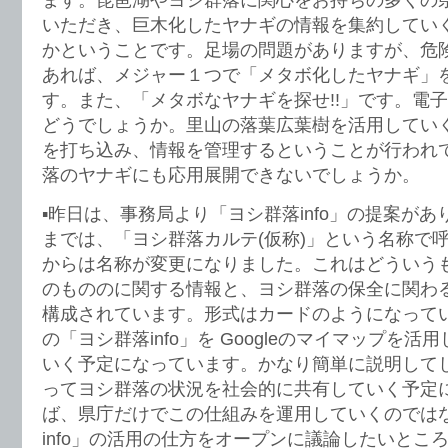
いただき、巨木化したヤナギの情報を集約してい
かということです。足場の問題がありますが、危
あれば、メジャー１つで「メタボ化したヤナギ」
す。また、「メタボなヤナギを探せ!!」です。電
どうでしょうか。里山の落葉広葉樹を活用してい
を打ち込み、情報を管理するということが行われ
落のヤナギにも応用展開できないでしょうか。
▪️昨日は、事務局より「ヨシ群落info」の提案が
までは、「ヨシ群落カルテ(仮称)」という名称で
からは名称が変更になりました。これはどういう
のもののに関する情報と、ヨシ群落の保全に関わ
構成されています。形式はカードのようになって
の「ヨシ群落info」を Googleのマイマップを
いく予定になっています。かなり簡単に説明して
ってヨシ群落の状況を社会的に共有していく予定
ば、県庁だけでこの仕組みを運用していくのでは
info」の活用の仕方をオープンに議論したいとこ