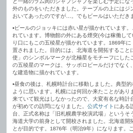
と一緒のラム肉のシャブシャブを楽しむ予定にな
外のものをいただきました。テーブルの上にはジ
おいてあったのですが…。でもビールはいただき
▪️ビールのジョッキには赤い星が描かれています
れています。博物館の外にある煙突(今は稼働して
り口にもこの五稜星が描かれています。1869年
置されました。目的には、北海道を開拓すること
使」のシンボルマークが北極星をモチーフにした
の五稜星のマークは、サッポロビールだけでなく
な建造物に描かれています。
▪️昼食の後は、札幌時計台に移動しました。典型
ように思います。札幌には何回か来たことがあり
来ていて観光はしなかったので、大変有名な時計
が初めての訪問になりました。
公式サイト
にある
台、正式名称は「旧札幌農学校演武場」というそ
海道大学の前身として開校されました。北海道開
とが目的です。1876年（明治9年）になります。こ