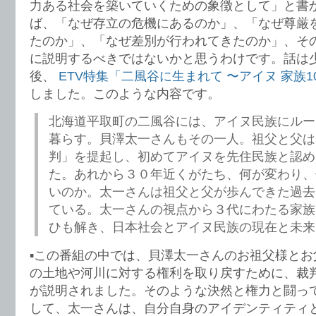
力ある社会を築いていくための象徴として」と書
ば、「なぜ存立の危機にあるのか」、「なぜ尊厳
たのか」、「なぜ差別が行われてきたのか」、そ
に説明するべきではないかと思うわけです。話は
後、
ETV特集「二風谷に生まれて 〜アイヌ 家族1
しました。このような内容です。
北海道平取町の二風谷には、アイヌ民族にルー
暮らす。貝澤太一さんもその一人。祖父と父は
判」を提起し、初めてアイヌを先住民族と認め
た。あれから３０年近くがたち、何が変わり、
いのか。太一さんは祖父と父が歩んできた過去
ている。太一さんの視点から３代にわたる家族
ひも解き、日本社会とアイヌ民族の現在と未来
▪️この番組の中では、貝澤太一さんのお祖父様と
の土地や河川に対する権利を取り戻すために、裁
が説明されました。そのような決然と権力と闘っ
して、太一さんは、自分自身のアイデンティティ